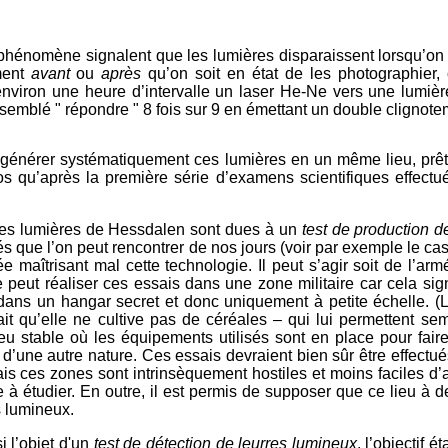
hénomène signalent que les lumières disparaissent lorsqu’on l
ment
avant
ou
après
qu’on soit en état de les photographier, 
environ une heure d’intervalle un laser He-Ne vers une lumièr
semblé " répondre " 8 fois sur 9 en émettant un double clignoteme
de générer systématiquement ces lumières en un même lieu, prêt
 qu’après la première série d’examens scientifiques effectu
les lumières de Hessdalen sont dues à un
test de production d
és que l’on peut rencontrer de nos jours (voir par exemple le cas
e maîtrisant mal cette technologie. Il peut s’agir soit de l’a
 peut réaliser ces essais dans une zone militaire car cela sig
uer dans un hangar secret et donc uniquement à petite échelle.
ait qu’elle ne cultive pas de céréales – qui lui permettent semb
lieu stable où les équipements utilisés sont en place pour fa
t d’une autre nature. Ces essais devraient bien sûr être effect
s ces zones sont intrinsèquement hostiles et moins faciles d’a
e à étudier. En outre, il est permis de supposer que ce lieu à 
s lumineux.
 l’objet d'un
test de détection de leurres lumineux
, l’objectif 