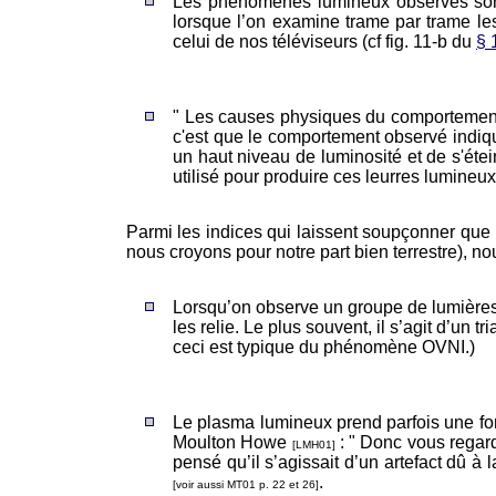
Les phénomènes lumineux observés sont s
lorsque l’on examine trame par trame l
celui de nos téléviseurs (cf fig. 11-b du
§ 
" Les causes physiques du comportement 
c'est que le comportement observé indiq
un haut niveau de luminosité et de s'ét
utilisé pour produire ces leurres lumineux
Parmi les indices qui laissent soupçonner que l
nous croyons pour notre part bien terrestre), no
Lorsqu’on observe un groupe de lumières 
les relie. Le plus souvent, il s’agit d’u
ceci est typique du phénomène OVNI.)
Le plasma lumineux prend parfois une for
Moulton Howe
: " Donc vous regar
[LMH01]
pensé qu’il s’agissait d’un artefact dû 
.
[voir aussi MT01 p. 22 et 26]