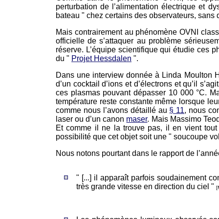
perturbation de l’alimentation électrique et
bateau " chez certains des observateurs, sans 
Mais contrairement au phénomène OVNI classiqu
officielle de s’attaquer au problème sérieuse
réserve. L’équipe scientifique qui étudie ces 
du "
Projet Hessdalen
".
Dans une interview donnée à Linda Moulton
d’un cocktail d’ions et d’électrons et qu’il s
ces plasmas pouvant dépasser 10 000 °C. Mass
température reste constante même lorsque leur 
comme nous l’avons détaillé au
§ 11
, nous co
laser ou d’un canon
maser
. Mais Massimo Teodo
Et comme il ne la trouve pas, il en vient tou
possibilité que cet objet soit une " soucoupe vo
Nous notons pourtant dans le rapport de l’année
" [...] il apparaît parfois soudainement 
très grande vitesse en direction du ciel "
[