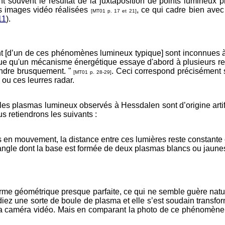
ouvent le résultat de la juxtaposition de points lumineux pl
es images vidéo réalisées
, ce qui cadre bien ave
[MT01 p. 17 et 21]
11
).
[d’un de ces phénomènes lumineux typique] sont inconnues à l
ue qu'un mécanisme énergétique essaye d'abord à plusieurs re
eindre brusquement. "
. Ceci correspond précisément s
[MT01 p. 28-29]
 ou ces leurres radar.
es plasmas lumineux observés à Hessdalen sont d’origine artific
us retiendrons les suivants :
en mouvement, la distance entre ces lumières reste constante 
n triangle dont la base est formée de deux plasmas blancs ou jaun
me géométrique presque parfaite, ce qui ne semble guère natur
diez une sorte de boule de plasma et elle s’est soudain transf
à la caméra vidéo. Mais en comparant la photo de ce phénomène à