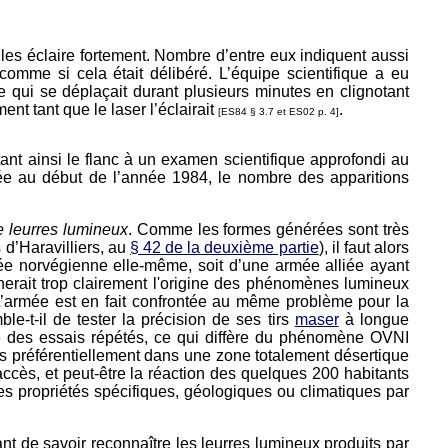
es éclaire fortement. Nombre d’entre eux indiquent aussi
comme si cela était délibéré. L’équipe scientifique a eu
e qui se déplaçait durant plusieurs minutes en clignotant
nt tant que le laser l’éclairait
.
[ES84 § 3.7 et ES02 p. 4]
ant ainsi le flanc à un examen scientifique approfondi au
ée au début de l’année 1984, le nombre des apparitions
e leurres lumineux
. Comme les formes générées sont très
 d’Haravilliers, au
§ 42 de la deuxième partie
), il faut alors
rmée norvégienne elle-même, soit d’une armée alliée ayant
nerait trop clairement l'origine des phénomènes lumineux
 (L’armée est en fait confrontée au même problème pour la
le-t-il de tester la précision de ses tirs
maser
à longue
ire des essais répétés, ce qui diffère du phénomène OVNI
ués préférentiellement dans une zone totalement désertique
ccès, et peut-être la réaction des quelques 200 habitants
des propriétés spécifiques, géologiques ou climatiques par
étant de savoir reconnaître les leurres lumineux produits par