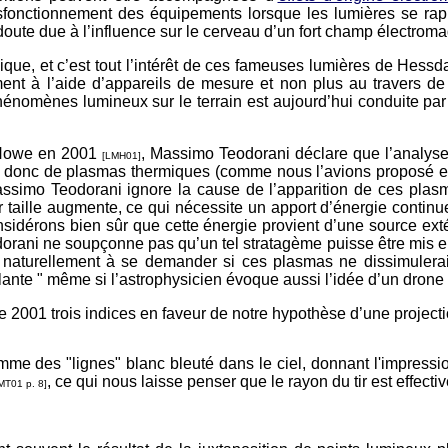
 dysfonctionnement des équipements lorsque les lumières se 
doute due à l’influence sur le cerveau d’un fort champ électro
e, et c’est tout l’intérêt de ces fameuses lumières de Hessdal
ment à l’aide d’appareils de mesure et non plus au travers d
phénomènes lumineux sur le terrain est aujourd’hui conduite pa
 Howe en 2001
, Massimo Teodorani déclare que l’analys
[LMH01]
’agit donc de plasmas thermiques (comme nous l’avions proposé 
imo Teodorani ignore la cause de l’apparition de ces plasma
taille augmente, ce qui nécessite un apport d’énergie continue
nsidérons bien sûr que cette énergie provient d’une source exté
rani ne soupçonne pas qu’un tel stratagème puisse être mis en
t naturellement à se demander si ces plasmas ne dissimuleraie
lante " même si l’astrophysicien évoque aussi l’idée d’un drone 
 2001 trois indices en faveur de notre hypothèse d’une projectio
comme des "lignes" blanc bleuté dans le ciel, donnant l'impress
, ce qui nous laisse penser que le rayon du tir est effecti
MT01 p. 8]