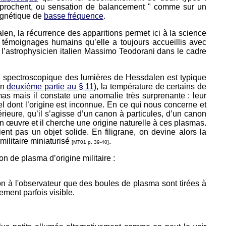
rapprochent, ou sensation de balancement " comme sur un
magnétique de
basse fréquence
.
en, la récurrence des apparitions permet ici à la science
e témoignages humains qu’elle a toujours accueillis avec
r l’astrophysicien italien Massimo Teodorani dans le cadre
e spectroscopique des lumières de Hessdalen est typique
en
deuxième partie au § 11
), la température de certains de
s mais il constate une anomalie très surprenante : leur
l dont l’origine est inconnue. En ce qui nous concerne et
rieure, qu’il s’agisse d’un canon à particules, d’un canon
 œuvre et il cherche une origine naturelle à ces plasmas.
nt pas un objet solide. En filigrane, on devine alors la
militaire miniaturisé
.
[MT01 p. 39-40]
n de plasma d’origine militaire :
ion à l'observateur que des boules de plasma sont tirées à
vement parfois visible.