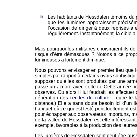
Les habitants de Hessdalen témoins du p
que les lumières apparaissent précisé
l’occasion de diriger à deux reprises à 
régulièrement. Instantanément, la cible a 
Mais pourquoi les militaires choisiraient-ils 
risque d’être démasqués ? Notons à ce propos
lumineuses a fortement diminué.
Nous pouvons envisager en premier lieu que 
simples par rapport à certains ovnis sophistiqu
supposer qu’elles sont produites par une armé
passé un accord avec celle-ci. Cette armée ne
observés. Ou alors il lui faudrait les effect
génération des
cercles de culture
– outre le f
distance.) Elle a sans doute besoin ici d’un 
habituel où ce qui est testé ponctuellement es
pour échapper aux observateurs importuns, mai
de la vallée de Hessdalen est-elle intéressant
exemple, favorables à la production des leurre
Les lumières de Hessdalen sont peut-être aussi