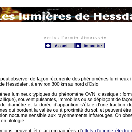
o v n i s : l ' a r m é e d é m a s q u é e
on peut observer de façon récurrente des phénomènes lumineux i
e de Hessdalen, à environ 300 km au nord d'Oslo.
nes lumineux typiques du phénomène OVNI classique : formes
allique), souvent pulsantes, immobiles ou se déplaçant de façon
 de diamètre et la durée d’apparition s’étale d’une fraction
ui bordent la vallée ou à proximité du sol, et peuvent être ou
ion nocturne sensible aux rayonnements infrarouges. On observe
 en ufologie.
tions peuvent être accompagnées d’
effets d'origine électr