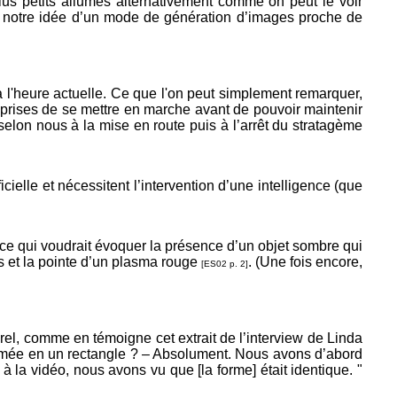
us petits allumés alternativement comme on peut le voir
c notre idée d’un mode de génération d’images proche de
'heure actuelle. Ce que l'on peut simplement remarquer,
prises de se mettre en marche avant de pouvoir maintenir
elon nous à la mise en route puis à l’arrêt du stratagème
ielle et nécessitent l’intervention d’une intelligence (que
ce qui voudrait évoquer la présence d’un objet sombre qui
es et la pointe d’un plasma rouge
. (Une fois encore,
[ES02 p. 2]
el, comme en témoigne cet extrait de l’interview de Linda
ormée en un rectangle ? – Absolument. Nous avons d’abord
 la vidéo, nous avons vu que [la forme] était identique. "