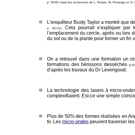
p. 59-60 citant les recherches de L. Ruttan, M. Persinger et S.
L’enquêteur Busty Taylor a montré que des
. Cela pourrait s’expliquer par
p. 50-51]
l’emplacement du cercle, après ou lors d
du sol ou de la plante pour former un fin 
On a retrouvé dans une formation un oise
formations des hérissons desséchés
[LP
d’après les travaux du Dr Levengood.
La technologie des lasers à micro-ondes
complexifiaient. Est-ce une simple coïnc
Plus de 50% des formes réalisées en Angl
tir. Les
micro-ondes
peuvent traverser les 