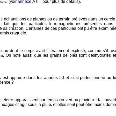
(voir
annexe A § II
pour plus de détails).
 Koren]
 échantillons de plantes ou de terrain prélevés dans un cercle 
 le fait que les particules ferromagnétiques présentes dan
e sa création. Certaines de ces particules ont pu être examiné
vernis craquelé.
au dont le corps avait littéralement explosé, comme s’il avai
. On note aussi que les grains de blés sont déshydratés et 
98]
 est apparue dans les années 50 et s'est perfectionnée au fu
idence ?
eterre apparaissent par temps couvert ou pluvieux : la couvert
nuages et agir sous la pluie, et elles sont peut-être moins domm