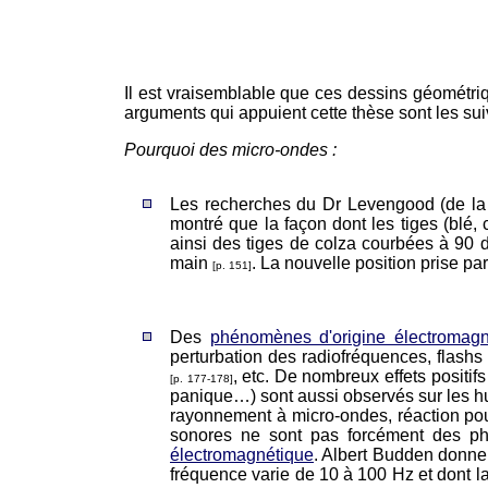
Il est vraisemblable que ces dessins géométriqu
arguments qui appuient cette thèse sont les sui
Pourquoi des micro-ondes :
Les recherches du Dr Levengood (de l
montré que la façon dont les tiges (blé
ainsi des tiges de colza courbées à 90 d
main
. La nouvelle position prise pa
[p. 151]
Des
phénomènes d'origine électromagn
perturbation des radiofréquences, flash
, etc. De nombreux effets positi
[p. 177-178]
panique…) sont aussi observés sur les 
rayonnement à micro-ondes, réaction p
sonores ne sont pas forcément des phé
électromagnétique
. Albert Budden donne
fréquence varie de 10 à 100 Hz et dont l