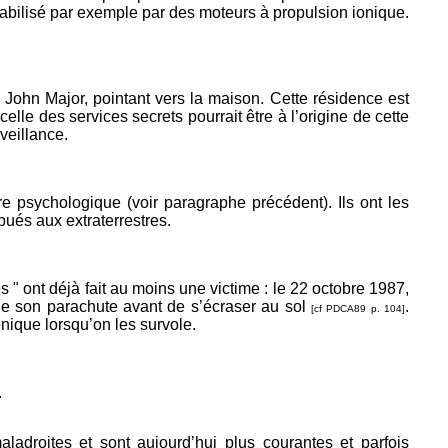
stabilisé par exemple par des moteurs à propulsion ionique.
John Major, pointant vers la maison. Cette résidence est
lle des services secrets pourrait être à l’origine de cette
veillance.
rre psychologique (voir paragraphe précédent). Ils ont les
bués aux extraterrestres.
s " ont déjà fait au moins une victime : le 22 octobre 1987,
hé de son parachute avant de s’écraser au sol
.
[cf PDCA89 p. 104]
nique lorsqu’on les survole.
.
ladroites et sont aujourd’hui plus courantes et parfois