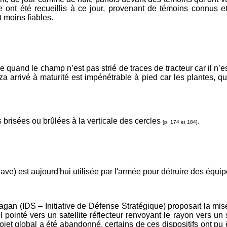
ont été recueillis à ce jour, provenant de témoins connus e
moins fiables.
 quand le champ n’est pas strié de traces de tracteur car il n’es
 arrivé à maturité est impénétrable à pied car les plantes, qui
 brisées ou brûlées à la verticale des cercles
.
[p. 174 et 184]
e) est aujourd'hui utilisée par l'armée pour détruire des équi
agan (IDS – Initiative de Défense Stratégique) proposait la mise 
ointé vers un satellite réflecteur renvoyant le rayon vers un 
ojet global a été abandonné, certains de ces dispositifs ont pu êt