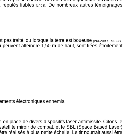
t réputés fiables
. De nombreux autres témoignages
[LP98]
t pas traité, ou lorsque la terre est boueuse
[PDCA89 p. 68, 107,
 peuvent atteindre 1,50 m de haut, sont liées étroitement
pements électroniques ennemis.
en place de divers dispositifs laser antimissile. Citons le
satellite miroir de combat, et le SBL (Space Based Laser)
re réalisés à plus petite échelle. Le tir pourrait aussi être