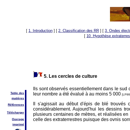
[
1. Introduction
]
[
2. Classification des RR
]
[
3. Ondes élec
[
10. Hypothèse extraterres
5. Les cercles de culture
Ils sont observés essentiellement dans le sud 
leur nombre a été évalué à au moins 5 000
Table des
[LP98
matières
Il s'agissait au début d'épis de blé trouvés
Références
considérablement. Aujourd'hui les dessins tr
Télécharger
plusieurs centaines de mètres, et réalisées en
celle des extraterrestres puisque des ovnis so
Ouvrage
imprimé