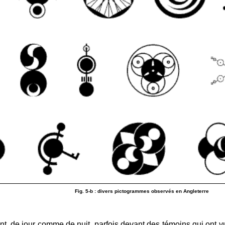
Fig. 5-b : divers pictogrammes observés en Angleterre
t, de jour comme de nuit, parfois devant des témoins qui ont 