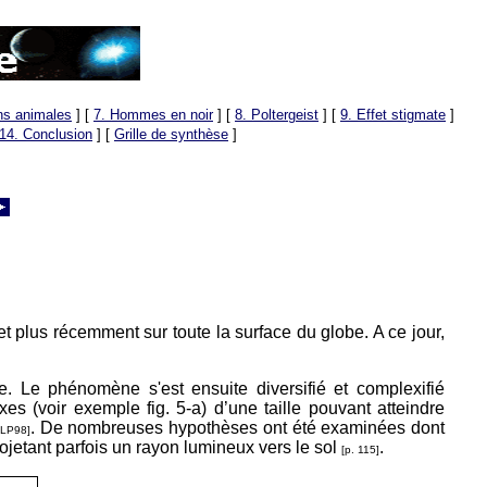
ons animales
]
[
7. Hommes en noir
]
[
8. Poltergeist
]
[
9. Effet stigmate
]
14. Conclusion
]
[
Grille de synthèse
]
t plus récemment sur toute la surface du globe. A ce jour,
. Le phénomène s'est ensuite diversifié et complexifié
 (voir exemple fig. 5-a) d’une taille pouvant atteindre
. De nombreuses hypothèses ont été examinées dont
 LP98]
rojetant parfois un rayon lumineux vers le sol
.
[p. 115]