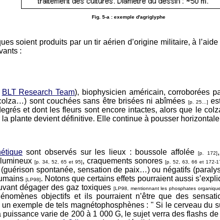
Fig. 5-a : exemple d'agriglyphe
es soient produits par un tir aérien d’origine militaire, à l’aid
vants :
a
BLT Research Team
), biophysicien américain, corroborées p
, colza…) sont couchées sans être brisées ni abîmées
est
[p. 25…]
egrés et dont les fleurs sont encore intactes, alors que le col
r la plante devient définitive. Elle continue à pousser horizonta
étique
sont observés sur les lieux : boussole affolée
[p. 172]
s lumineux
, craquements sonores
[p. 34, 52, 65 et 95]
[p. 52, 63, 66 et 172-1
fs (guérison spontanée, sensation de paix…) ou négatifs (paraly
humains
. Notons que certains effets pourraient aussi s’exp
[LP98]
ouvant dégager des gaz toxiques
[LP98, mentionnant les phosphates organiqu
nomènes objectifs et ils pourraient n’être que des sensat
 un exemple de tels magnétophosphènes : " Si le cerveau du suj
a puissance varie de 200 à 1 000 G, le sujet verra des flashs d