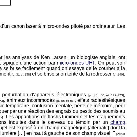
e d’un canon laser à micro-ondes piloté par ordinateur. Les
ar les analyses de Ken Larsen, un biologiste anglais, ont
 typique d'une action par
micro-ondes UHF
. On peut voir
za se brise facilement quand on essaye de le courber à la
lement
et se brise si on tente de la redresser
.
[p. 31 et 158]
[p. 140]
, perturbation d'appareils électroniques
,
[p. 44, 60 et 172-173]
, animaux incommodés
, effets radiesthésiques
73]
[p. 65 et 81]
sie temporaire, confusion mentale, perte de mémoire, peur
liquer par une réaction des engrais ou pesticides soumis au
. Les apparitions de flashs lumineux et les craquements
es]
ions induites dans le cerveau du témoin par un
champ
et est exposé à un champ magnétique [alternatif] dont la
e lumière […] en haut à gauche de son champ visuel. "
[AB98