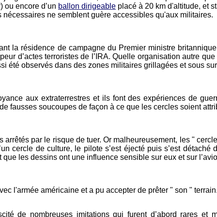
er) ou encore d’un
ballon dirigeable
placé à 20 km d'altitude, et 
 nécessaires ne semblent guère accessibles qu'aux militaires.
nt la résidence de campagne du Premier ministre britannique 
ur d’actes terroristes de l’IRA. Quelle organisation autre que ce
i été observés dans des zones militaires grillagées et sous sur
croyance aux extraterrestres et ils font des expériences de gue
e fausses soucoupes de façon à ce que les cercles soient attri
s arrêtés par le risque de tuer. Or malheureusement, les " cercle
d’un cercle de culture, le pilote s’est éjecté puis s’est détac
que les dessins ont une influence sensible sur eux et sur l’avio
c l'armée américaine et a pu accepter de prêter " son " terrain
cité de nombreuses imitations qui furent d’abord rares et ma