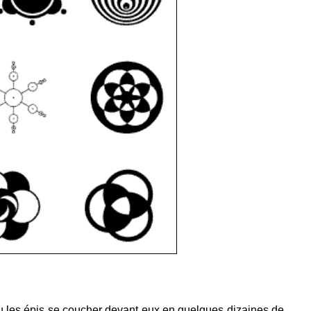
vu les épis se coucher devant eux en quelques dizaines de