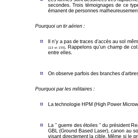
secondes. Trois témoignages de ce type 
émanent de personnes malheureusement 
Pourquoi un tir aérien :
Il n’y a pas de traces d'accès au sol même
. Rappelons qu’un champ de colza
113 et 155]
entre elles.
On observe parfois des branches d'arbres
Pourquoi par les militaires :
La technologie HPM (High Power Microwav
La " guerre des étoiles " du président Re
GBL (Ground Based Laser), canon au sol p
visant directement la cible. Même si le pr