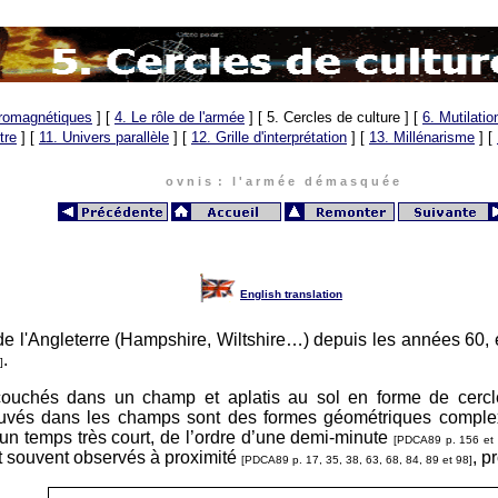
tromagnétiques
]
[
4. Le rôle de l'armée
]
[ 5. Cercles de culture ]
[
6. Mutilati
tre
]
[
11. Univers parallèle
]
[
12. Grille d'interprétation
]
[
13. Millénarisme
]
[
o v n i s : l ' a r m é e d é m a s q u é e
English translation
de l'Angleterre (Hampshire, Wiltshire…) depuis les années 60, e
.
]
 couchés dans un champ et aplatis au sol en forme de cercle
ouvés dans les champs sont des formes géométriques complexes
 un temps très court, de l’ordre d’une demi-minute
[PDCA89 p. 156 et
nt souvent observés à proximité
, p
[PDCA89 p. 17, 35, 38, 63, 68, 84, 89 et 98]