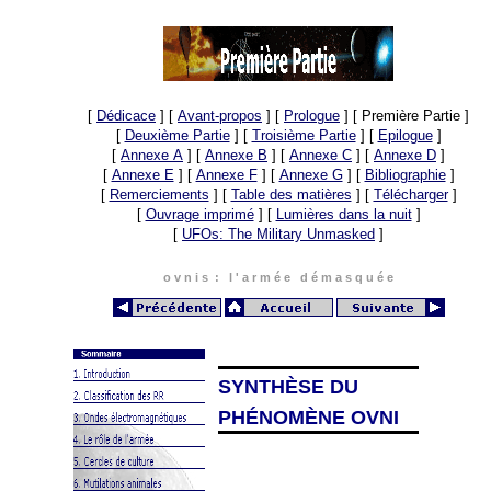
[
Dédicace
]
[
Avant-propos
]
[
Prologue
]
[ Première Partie ]
[
Deuxième Partie
]
[
Troisième Partie
]
[
Epilogue
]
[
Annexe A
]
[
Annexe B
]
[
Annexe C
]
[
Annexe D
]
[
Annexe E
]
[
Annexe F
]
[
Annexe G
]
[
Bibliographie
]
[
Remerciements
]
[
Table des matières
]
[
Télécharger
]
[
Ouvrage imprimé
]
[
Lumières dans la nuit
]
[
UFOs: The Military Unmasked
]
o v n i s : l ' a r m é e d é m a s q u é e
SYNTHÈSE DU
PHÉNOMÈNE OVNI