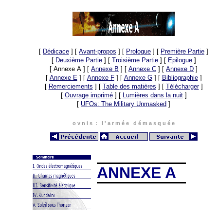
[
Dédicace
]
[
Avant-propos
]
[
Prologue
]
[
Première Partie
]
[
Deuxième Partie
]
[
Troisième Partie
]
[
Epilogue
]
[ Annexe A ]
[
Annexe B
]
[
Annexe C
]
[
Annexe D
]
[
Annexe E
]
[
Annexe F
]
[
Annexe G
]
[
Bibliographie
]
[
Remerciements
]
[
Table des matières
]
[
Télécharger
]
[
Ouvrage imprimé
]
[
Lumières dans la nuit
]
[
UFOs: The Military Unmasked
]
o v n i s : l ' a r m é e d é m a s q u é e
ANNEXE A