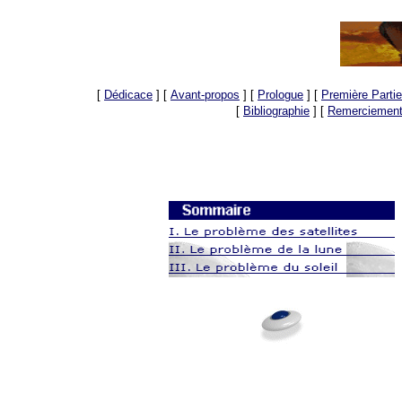
[
Dédicace
]
[
Avant-propos
]
[
Prologue
]
[
Première Partie
[
Bibliographie
]
[
Remerciemen