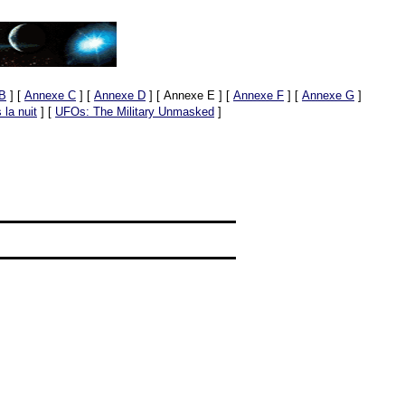
B
]
[
Annexe C
]
[
Annexe D
]
[ Annexe E ]
[
Annexe F
]
[
Annexe G
]
la nuit
]
[
UFOs: The Military Unmasked
]