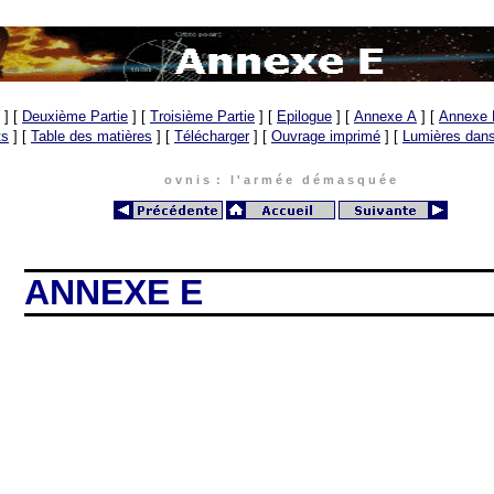
]
[
Deuxième Partie
]
[
Troisième Partie
]
[
Epilogue
]
[
Annexe A
]
[
Annexe 
ts
]
[
Table des matières
]
[
Télécharger
]
[
Ouvrage imprimé
]
[
Lumières dans 
o v n i s : l ' a r m é e d é m a s q u é e
ANNEXE E