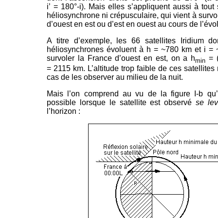
i’ = 180°-i). Mais elles s’appliquent aussi à tout s
héliosynchrone ni crépusculaire, qui vient à surv
d’ouest en est ou d’est en ouest au cours de l’évol
A titre d’exemple, les 66 satellites Iridium d
héliosynchrones évoluent à h = ~780 km et i = ~
survoler la France d’ouest en est, on a h
= (
min
= 2115 km. L’altitude trop faible de ces satellit
cas de les observer au milieu de la nuit.
Mais l’on comprend au vu de la figure I-b qu’un
possible lorsque le satellite est observé
se le
l’horizon :