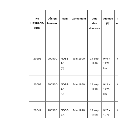
No
Désign.
Nom
Lancement
Date
Altitude
1
USSPACE­
internat.
des
(h)
n
COM
données
20691
90050C
NOSS
Juin 1990
14 sept
946 x
2-1
1999
1271
(C)
km
20692
90050D
NOSS
Juin 1990
14 sept
943 x
2-1
1999
1275
(D)
km
20642
90050E
NOSS
Juin 1990
14 sept
947 x
2-1
1999
1270