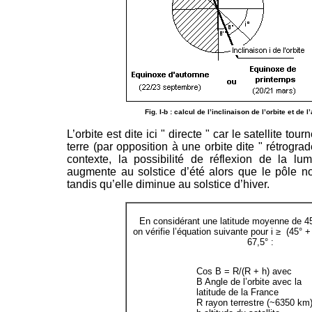
Fig. I-b : calcul de l’inclinaison de l’orbite et de l’
L’orbite est dite ici " directe " car le satellite t
terre (par opposition à une orbite dite " rétrogr
contexte, la possibilité de réflexion de la lumi
augmente au solstice d’été alors que le pôle nor
tandis qu’elle diminue au solstice d’hiver.
En considérant une latitude moyenne de 45
on vérifie l’équation suivante pour i ≥ (45° + 
67,5° :
Cos B = R/(R + h) avec
B Angle de l’orbite avec la
latitude de la France
R rayon terrestre (~6350 km