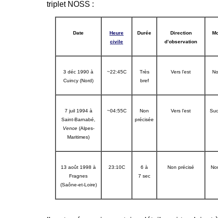
triplet NOSS :
Date
Heure
Durée
Direction
Mo
civile
d’observation
3 déc 1990 à
~22:45C
Très
Vers l’est
No
Cuincy (Nord)
bref
7 juil 1994 à
~04:55C
Non
Vers l’est
Sud
Saint-Barnabé,
précisée
Vence
(Alpes-
Maritimes)
13 août 1998 à
23:10C
6 à
Non précisé
Nor
Fragnes
7 sec
(Saône-et-Loire)