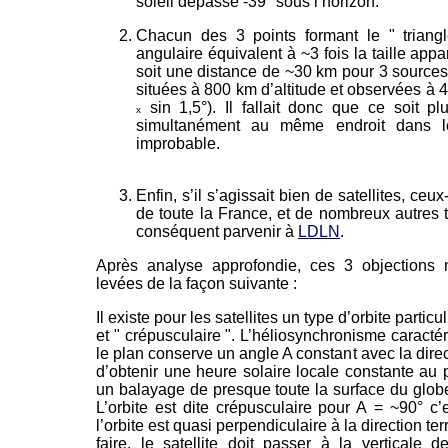
soleil dépasse -39° sous l’horizon.
Chacun des 3 points formant le " triangl
angulaire équivalent à ~3 fois la taille appa
soit une distance de ~30 km pour 3 sources
situées à 800 km d’altitude et observées à 
sin 1,5°). Il fallait donc que ce soit plu
x
simultanément au même endroit dans le
improbable.
Enfin, s’il s’agissait bien de satellites, ceu
de toute la France, et de nombreux autres
conséquent parvenir à
LDLN
.
Après analyse approfondie, ces 3 objections 
levées de la façon suivante :
Il existe pour les satellites un type d’orbite partic
et " crépusculaire ". L’héliosynchronisme caractér
le plan conserve un angle A constant avec la direc
d’obtenir une heure solaire locale constante au
un balayage de presque toute la surface du globe, 
L’orbite est dite crépusculaire pour A = ~90° c’
l’orbite est quasi perpendiculaire à la direction terre
faire, le satellite doit passer à la verticale d