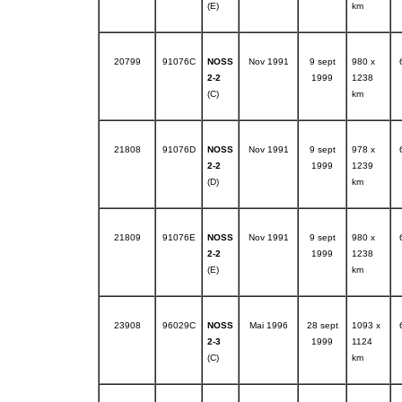
(E)
km
20799
91076C
NOSS
Nov 1991
9 sept
980 x
2-2
1999
1238
(C)
km
21808
91076D
NOSS
Nov 1991
9 sept
978 x
2-2
1999
1239
(D)
km
21809
91076E
NOSS
Nov 1991
9 sept
980 x
2-2
1999
1238
(E)
km
23908
96029C
NOSS
Mai 1996
28 sept
1093 x
2-3
1999
1124
(C)
km