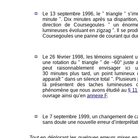
Le 13 septembre 1996, le " triangle " s’i
minute ". Dix minutes après sa disparition
direction de Coursegoules " un énorm
lumineuses évoluant en zigzag ". Il se produ
Coursegoules une panne de courant qui dur
Le 26 février 1998, les témoins signalent 
une rotation du " triangle " de ~60° juste 
peut raisonnablement envisager ici une
30 minutes plus tard, un point lumineux q
apparaît " dans un silence total ". Plusieurs
là présentent des taches lumineuses 
phénomène que nous avons étudié au
§ 11
ouvrage ainsi qu’en
annexe F
.
Le 7 septembre 1999, un changement de ca
sans doute une nouvelle erreur d’interprétat
Tout en déplorant les quelques erreurs mises e