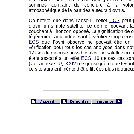
sommes contraint de conclure à la volont
atmosphérique de la part des auteurs d’ovnis.
On notera que dans l’absolu, l’effet
ECS
peut p
d’ovni un simple satellite, ce dernier pouvant fac
couchant à l’horizon opposé. La signification de ce
légèrement amoindrie, sauf à vérifier scrupule
ECS
que l’ovni observé ne pouvait être un sa
vérification pour tous les cas analysés dans no
12 cas de méprise possible avec un satellite ou un 
étant associé à un effet
ECS
. 10 de ces cas son
(voir
annexe B § XXIV
) ce qui suggère que les i
ce site auraient mérité d’être filtrées plus rigour