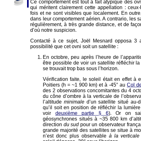
Ce comportement est tout à fait atypique des o
qui méritent clairement cette appellation : ceux
fois et ne sont visibles que localement. En outr
dans leur comportement aérien. A contrario, les sa
régulièrement, à très grande distance, et de faç
d’où notre suspicion.
Contacté à ce sujet, Joël Mesnard opposa 3 a
possibilité que cet ovni soit un satellite :
En octobre, peu après l’heure de l’appariti
être possible de voir un satellite réfléchir la
se trouvait trop bas sous l’horizon.
Vérification faite, le soleil était en effet à
Poitiers (h = ~1 900 km) et à -45° au
Col d
des 2 observations concomitantes du 4 octo
du cône d’ombre à la verticale de l’observa
l’altitude
minimale
d’un satellite situé au-
qu’il soit en position de réfléchir la lumière
voir
deuxième partie § 6
). Or on sai
géosynchrones situés à ~35 800 km d’altit
direction
du sud
pour un observateur français 
grande majorité des satellites se situe à mo
n’est donc plus observable
à la verticale