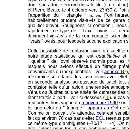
donc sans doute encore un satellite (en rotation
et Pierre Beake le 4 octobre vers 23h30 à Poitie
l’apparition du " triangle "
. Fort heure
[p. 26]
habituellement prudent vis-à-vis de ce genre 
qualifier d’ovni. Soulignons ici combien il nous 
rapidement ce type de " faux " ovnis car ceux-
diminuent vis-à-vis de la communauté scientifiq
" vrais " ovnis, pour lesquels aucune explication s
Cette possibilité de confusion avec un satellite 
notre étude statistique qui est
quantitative
et 
" qualité " de l’ovni observé (hormis pour les 
lesquels nous avions effectué un filtrage pré
convaincants ou inexploitables – voir
annexe B §
réexaminé si certains des cas d’ovnis avec effet
en seconde analyse au passage de satellites, 
confusion telle qu’un avion, une rentrée atmosphér
Vénus ou Jupiter, ou une fusée de détresse (les 
étant traités à part – voir ci-dessous
§ II
). 8 cas 
rencontrés hors vague du
5 novembre 1990
sont 
tel que celui du " triangle " apparu au
Col de 
Comme on pouvait s’y attendre, cela est sensib
fait qu’environ 70 cas sans effet
ECL
retenus pou
ce même type d’ambiguïtés (~70/17 = ~4). On 
dire autant pour les 3 cas ambigus avec eff