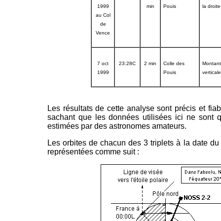
1999
min
Pouis
la droite
au Col
de
Vence
7 oct
23:28C
2 min
Colle des
Montant
1999
Pouis
vertical
Les résultats de cette analyse sont précis et fiab
sachant que les données utilisées ici ne sont 
estimées par des astronomes amateurs.
Les orbites de chacun des 3 triplets à la date d
représentées comme suit :