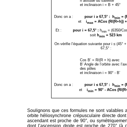
h altitude du satellite
et inclinaison i = B + 45°
Donc on a :
pour i ≥ 67,5° : h
= (
min
et
i
= ACos (R/(R+h)) +
max
Et :
pour i = 67,5° :
h
= (6350/Cos
min
soit
h
= 523 km
min
On vérifie l’équation suivante pour i ≤ (45° + 
67,5° :
Cos B’ = R/(R + h) avec
B’ Angle de l’orbite avec l’ax
des pôles
et inclinaison i = 90° - B’
Donc on a :
pour i ≤ 67,5° : h
= (R
min
et
i
= 90° - ACos (R/(R
min
Soulignons que ces formules ne sont valables 
orbite héliosynchrone crépusculaire directe don
ascendant est proche de 90°, ou symétriquement
dont l’ascension droite est proche de 270° (à 