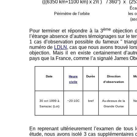
(((6350 km+1100 km) x 2π )
/ 360°)
x
(25
Écar
Périmètre de l’orbite
les o
(as
ème
Pour terminer et répondre à la 3
objection 
l’étrange absence d’autres témoignages sur le terr
1 cas d’observation possible du fameux " trian
numéro de
LDLN
, cas que nous avons trouvé lor
objection. Mais il en existe certainement d’aut
pays que la France, comme l’a signalé James Ob
Date
Heure
Durée
Direction
Mo
civile
d’observation
30 oct 1999 à
~20:10C
bref
Au-dessus de la
No
Sarrazac (Lot)
Grande Ourse
En reprenant ultérieurement l’examen de tous 
étude, nous avons isolé 3 cas supplémentaires 