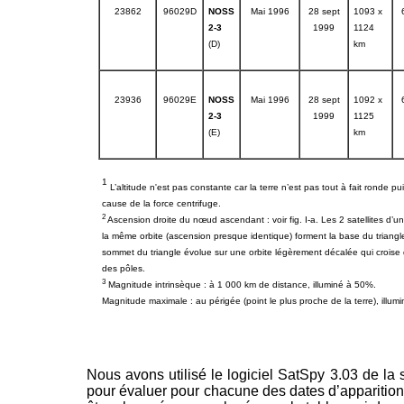
23862
96029D
NOSS
Mai 1996
28 sept
1093 x
2-3
1999
1124
(D)
km
23936
96029E
NOSS
Mai 1996
28 sept
1092 x
2-3
1999
1125
(E)
km
1
L’altitude n'est pas constante car la terre n’est pas tout à fait ronde pu
cause de la force centrifuge.
2
Ascension droite du nœud ascendant : voir fig. I-a. Les 2 satellites d’un
la même orbite (ascension presque identique) forment la base du triangle. 
sommet du triangle évolue sur une orbite légèrement décalée qui croise d
des pôles.
3
Magnitude intrinsèque : à 1 000 km de distance, illuminé à 50%.
Magnitude maximale : au périgée (point le plus proche de la terre), illu
Nous avons utilisé le logiciel SatSpy 3.03 de la
pour évaluer pour chacune des dates d’apparition l