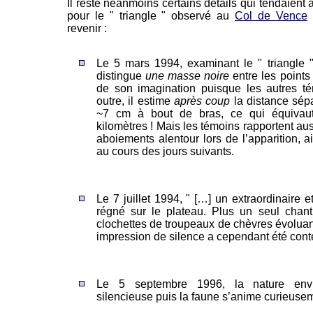
Il reste néanmoins certains détails qui tendaient à
pour le " triangle " observé au
Col de Vence
e
revenir :
Le 5 mars 1994, examinant le " triangle "
distingue
une masse noire
entre les points 
de son imagination puisque les autres t
outre, il estime
après coup
la distance sépa
~7 cm à bout de bras, ce qui équivaut
kilomètres ! Mais les témoins rapportent aus
aboiements alentour lors de l’apparition, 
au cours des jours suivants.
Le 7 juillet 1994, " […] un extraordinaire e
régné sur le plateau. Plus un seul chant
clochettes de troupeaux de chèvres évoluan
impression de silence a cependant été conte
Le 5 septembre 1996, la nature envir
silencieuse puis la faune s’anime curieusem