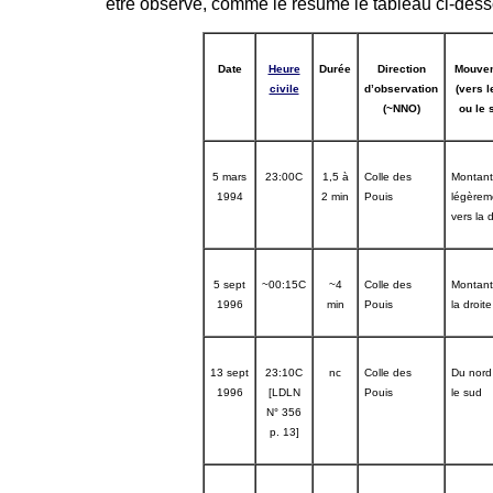
être observé, comme le résume le tableau ci-dess
Date
Heure
Durée
Direction
Mouve
civile
d’observation
(vers l
(~NNO)
ou le 
5 mars
23:00C
1,5 à
Colle des
Montant
1994
2 min
Pouis
légèrem
vers la d
5 sept
~00:15C
~4
Colle des
Montant
1996
min
Pouis
la droite
13 sept
23:10C
nc
Colle des
Du nord
1996
[LDLN
Pouis
le sud
N° 356
p. 13]