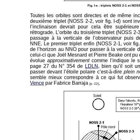
Fig. I-e : triplets NOSS 2-1 et NOS
Toutes les orbites sont directes et de même incl
deuxième triplet (NOSS 2-2, voir fig. I-d) sont in
l’inclinaison devrait pour cela être supérieure
rétrograde. L’orbite du troisième triplet (NOSS 2-3, 
passage à la verticale de l’observateur puis d
NNE. Le premier triplet enfin (NOSS 2-1, voir fig. 
de l’horizon au NNO pour passer à la verticale d
celui-ci que Joël Mesnard et Pierre Beake ont pu o
évolue
approximativement
comme l’indique le 
page 27 du N° 354 de
LDLN
, bien qu’il soit u
passer devant l’étoile polaire c’est-à-dire
plein n
semble mieux correspondre à ce qui fut obse
Vence
par Fabrice Barraja
.
[p. 22]