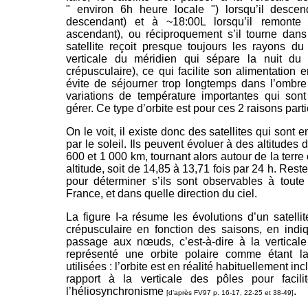
" environ 6h heure locale ") lorsqu’il desc
descendant) et à ~18:00L lorsqu’il remont
ascendant), ou réciproquement s’il tourne dans 
satellite reçoit presque toujours les rayons du 
verticale du méridien qui sépare la nuit du 
crépusculaire), ce qui facilite son alimentation e
évite de séjourner trop longtemps dans l’ombre
variations de température importantes qui son
gérer. Ce type d’orbite est pour ces 2 raisons part
On le voit, il existe donc des satellites qui sont
par le soleil. Ils peuvent évoluer à des altitudes
600 et 1 000 km, tournant alors autour de la terre
altitude, soit de 14,85 à 13,71 fois par 24 h. Res
pour déterminer s’ils sont observables à toute
France, et dans quelle direction du ciel.
La figure I-a résume les évolutions d’un satelli
crépusculaire en fonction des saisons, en indi
passage aux nœuds, c’est-à-dire à la vertical
représenté une orbite polaire comme étant l
utilisées : l’orbite est en réalité habituellement i
rapport à la verticale des pôles pour facili
l’héliosynchronisme
.
[d’après FV97 p. 16-17, 22-25 et 38-49]