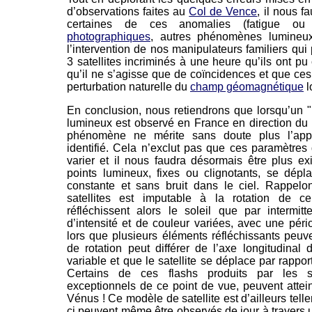
d’observations faites au
Col de Vence
, il nous f
certaines de ces anomalies (fatigue ou
photographiques
, autres phénomènes lumineu
l’intervention de nos manipulateurs familiers qui
3 satellites incriminés à une heure qu’ils ont pu
qu’il ne s’agisse que de coïncidences et que ces 
perturbation naturelle du
champ géomagnétique
l
En conclusion, nous retiendrons que lorsqu’un " 
lumineux est observé en France en direction du n
phénomène ne mérite sans doute plus l’appel
identifié. Cela n’exclut pas que ces paramètre
varier et il nous faudra désormais être plus e
points lumineux, fixes ou clignotants, se dépl
constante et sans bruit dans le ciel. Rappelo
satellites est imputable à la rotation de c
réfléchissent alors le soleil que par intermi
d’intensité et de couleur variées, avec une péri
lors que plusieurs éléments réfléchissants peuve
de rotation peut différer de l’axe longitudinal 
variable et que le satellite se déplace par rapport
Certains de ces flashs produits par les sat
exceptionnels de ce point de vue, peuvent attein
Vénus ! Ce modèle de satellite est d’ailleurs tell
ci peuvent même être observés de jour à travers