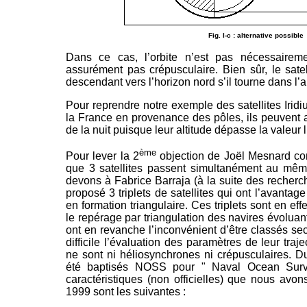
Fig. I-c : alternative possible
Dans ce cas, l’orbite n’est pas nécessaireme
assurément pas crépusculaire. Bien sûr, le satel
descendant vers l’horizon nord s’il tourne dans l’a
Pour reprendre notre exemple des satellites Iridi
la France en provenance des pôles, ils peuvent a
de la nuit puisque leur altitude dépasse la valeur 
ème
Pour lever la 2
objection de Joël Mesnard conc
que 3 satellites passent simultanément au même
devons à Fabrice Barraja (à la suite des recher
proposé 3 triplets de satellites qui ont l’avanta
en formation triangulaire. Ces triplets sont en eff
le repérage par triangulation des navires évoluant
ont en revanche l’inconvénient d’être classés se
difficile l’évaluation des paramètres de leur trajec
ne sont ni héliosynchrones ni crépusculaires. Du f
été baptisés NOSS pour " Naval Ocean Surve
caractéristiques (non officielles) que nous avon
1999 sont les suivantes :