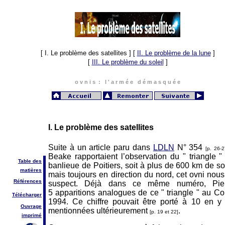
[ I. Le problème des satellites ]
[
II. Le problème de la lune
]
[
III. Le problème du soleil
]
o v n i s : l ' a r m é e d é m a s q u é e
I. Le problème des satellites
Suite à un article paru dans
LDLN
N° 354
[p. 26-2
Beake rapportaient l’observation du " triangle 
Table des
banlieue de Poitiers, soit à plus de 600 km de so
matières
mais toujours en direction du nord, cet ovni nou
Références
suspect. Déjà dans ce même numéro, Pie
5 apparitions analogues de ce " triangle " au C
Télécharger
1994. Ce chiffre pouvait être porté à 10 en y 
Ouvrage
mentionnées ultérieurement
.
[p. 19 et 22]
imprimé