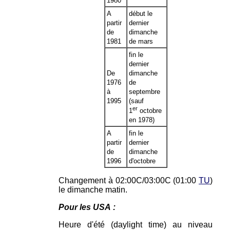
1980
A
début le
partir
dernier
de
dimanche
1981
de mars
fin le
dernier
De
dimanche
1976
de
à
septembre
1995
(sauf
er
1
octobre
en 1978)
A
fin le
partir
dernier
de
dimanche
1996
d'octobre
Changement à 02:00C/03:00C (01:00
TU
)
le dimanche matin.
Pour les USA :
Heure d'été (daylight time) au niveau