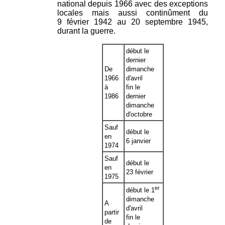
national depuis 1966 avec des exceptions
locales mais aussi continûment du
9 février 1942 au 20 septembre 1945,
durant la guerre.
début le
dernier
De
dimanche
1966
d'avril
à
fin le
1986
dernier
dimanche
d'octobre
Sauf
début le
en
6 janvier
1974
Sauf
début le
en
23 février
1975
er
début le 1
dimanche
A
d'avril
partir
fin le
de