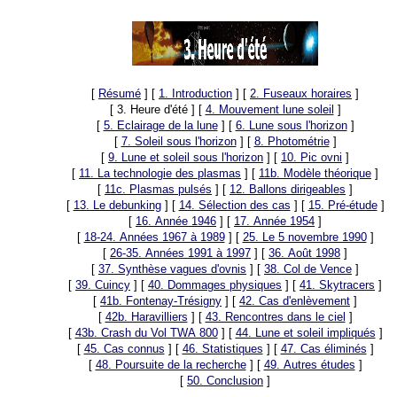
[
Résumé
]
[
1. Introduction
]
[
2. Fuseaux horaires
]
[ 3. Heure d'été ]
[
4. Mouvement lune soleil
]
[
5. Eclairage de la lune
]
[
6. Lune sous l'horizon
]
[
7. Soleil sous l'horizon
]
[
8. Photométrie
]
[
9. Lune et soleil sous l'horizon
]
[
10. Pic ovni
]
[
11. La technologie des plasmas
]
[
11b. Modèle théorique
]
[
11c. Plasmas pulsés
]
[
12. Ballons dirigeables
]
[
13. Le debunking
]
[
14. Sélection des cas
]
[
15. Pré-étude
]
[
16. Année 1946
]
[
17. Année 1954
]
[
18-24. Années 1967 à 1989
]
[
25. Le 5 novembre 1990
]
[
26-35. Années 1991 à 1997
]
[
36. Août 1998
]
[
37. Synthèse vagues d'ovnis
]
[
38. Col de Vence
]
[
39. Cuincy
]
[
40. Dommages physiques
]
[
41. Skytracers
]
[
41b. Fontenay-Trésigny
]
[
42. Cas d'enlèvement
]
[
42b. Haravilliers
]
[
43. Rencontres dans le ciel
]
[
43b. Crash du Vol TWA 800
]
[
44. Lune et soleil impliqués
]
[
45. Cas connus
]
[
46. Statistiques
]
[
47. Cas éliminés
]
[
48. Poursuite de la recherche
]
[
49. Autres études
]
[
50. Conclusion
]