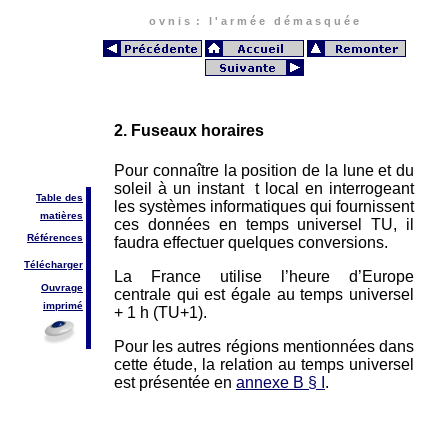
o v n i s : l ' a r m é e d é m a s q u é e
2. Fuseaux horaires
Pour connaître la position de la lune et du
soleil à un instant t local en interrogeant
Table des
les systèmes informatiques qui fournissent
matières
ces données en temps universel TU, il
Références
faudra effectuer quelques conversions.
Télécharger
La France utilise l’heure d’Europe
Ouvrage
centrale qui est égale au temps universel
imprimé
+ 1 h (TU+1).
Pour les autres régions mentionnées dans
cette étude, la relation au temps universel
est présentée en
annexe B § I
.