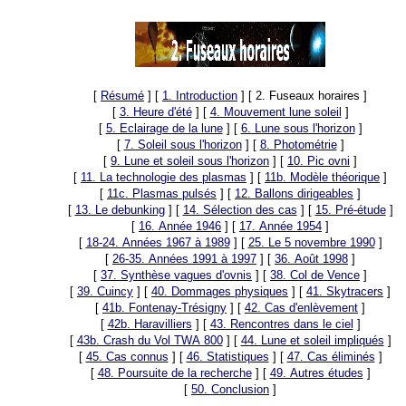
[
Résumé
]
[
1. Introduction
]
[ 2. Fuseaux horaires ]
[
3. Heure d'été
]
[
4. Mouvement lune soleil
]
[
5. Eclairage de la lune
]
[
6. Lune sous l'horizon
]
[
7. Soleil sous l'horizon
]
[
8. Photométrie
]
[
9. Lune et soleil sous l'horizon
]
[
10. Pic ovni
]
[
11. La technologie des plasmas
]
[
11b. Modèle théorique
]
[
11c. Plasmas pulsés
]
[
12. Ballons dirigeables
]
[
13. Le debunking
]
[
14. Sélection des cas
]
[
15. Pré-étude
]
[
16. Année 1946
]
[
17. Année 1954
]
[
18-24. Années 1967 à 1989
]
[
25. Le 5 novembre 1990
]
[
26-35. Années 1991 à 1997
]
[
36. Août 1998
]
[
37. Synthèse vagues d'ovnis
]
[
38. Col de Vence
]
[
39. Cuincy
]
[
40. Dommages physiques
]
[
41. Skytracers
]
[
41b. Fontenay-Trésigny
]
[
42. Cas d'enlèvement
]
[
42b. Haravilliers
]
[
43. Rencontres dans le ciel
]
[
43b. Crash du Vol TWA 800
]
[
44. Lune et soleil impliqués
]
[
45. Cas connus
]
[
46. Statistiques
]
[
47. Cas éliminés
]
[
48. Poursuite de la recherche
]
[
49. Autres études
]
[
50. Conclusion
]