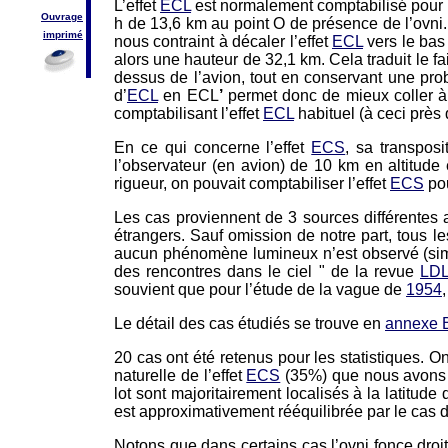
L’effet
ECL
est normalement comptabilisé pour les
Ouvrage
h de 13,6 km au point O de présence de l’ovni. 
imprimé
nous contraint à décaler l’effet
ECL
vers le bas
alors une hauteur de 32,1 km. Cela traduit le fa
dessus de l’avion, tout en conservant une proba
d’
ECL
en ECL
’
permet donc de mieux coller à 
comptabilisant l’effet
ECL
habituel (à ceci près
En ce qui concerne l’effet
ECS
, sa transpos
l’observateur (en avion) de 10 km en altitud
rigueur, on pouvait comptabiliser l’effet
ECS
pou
Les cas proviennent de 3 sources différentes a
étrangers. Sauf omission de notre part, tous le
aucun phénomène lumineux n’est observé (simpl
des rencontres dans le ciel " de la revue
LD
souvient que pour l’étude de la vague de
1954
Le détail des cas étudiés se trouve en
annexe 
20 cas ont été retenus pour les statistiques. 
naturelle de l’effet
ECS
(35%) que nous avons c
lot sont majoritairement localisés à la latitude 
est approximativement rééquilibrée par le cas d
Notons que dans certains cas l’ovni fonce droit 