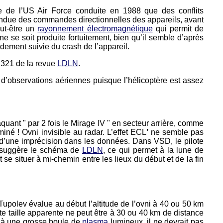
 de l’US Air Force conduite en 1988 que des conflits
tendue des commandes directionnelles des appareils, avant
eut-être un
rayonnement électromagnétique
qui permit de
ne se soit produite fortuitement, bien qu’il semble d’après
idement suivie du crash de l’appareil.
 321 de la revue
LDLN
.
t d’observations aériennes puisque l’hélicoptère est assez
quant " par 2 fois le Mirage IV " en secteur arrière, comme
miné ! Ovni invisible au radar. L’effet ECL
’
ne semble pas
e d’une imprécision dans les données. Dans VSD, le pilote
e suggère le schéma de
LDLN
, ce qui permet à la lune de
 se situer à mi-chemin entre les lieux du début et de la fin
upolev évalue au début l’altitude de l’ovni à 40 ou 50 km
tte taille apparente ne peut être à 30 ou 40 km de distance
éjà une grosse boule de
plasma
lumineux, il ne devrait pas