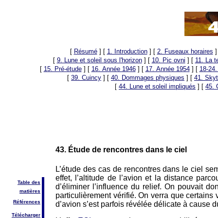
[
Résumé
]
[
1. Introduction
]
[
2. Fuseaux horaires
]
[
9. Lune et soleil sous l'horizon
]
[
10. Pic ovni
]
[
11. La 
[
15. Pré-étude
]
[
16. Année 1946
]
[
17. Année 1954
]
[
18-24.
[
39. Cuincy
]
[
40. Dommages physiques
]
[
41. Skyt
[
44. Lune et soleil impliqués
]
[
45. 
43. Étude de rencontres dans le ciel
L’étude des cas de rencontres dans le ciel sem
effet, l’altitude de l’avion et la distance parc
Table des
d’éliminer l’influence du relief. On pouvait 
matières
particulièrement vérifié. On verra que certains 
Références
d’avion s’est parfois révélée délicate à cause 
Télécharger