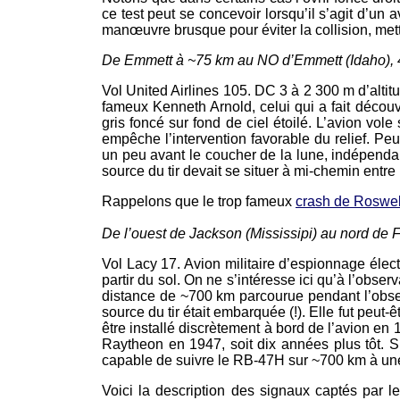
ce test peut se concevoir lorsqu’il s’agit d’un a
manœuvre brusque pour éviter la collision, met
De Emmett à ~75 km au NO d’Emmett (Idaho), 4 
Vol United Airlines 105. DC 3 à 2 300 m d’altit
fameux Kenneth Arnold, celui qui a fait décou
gris foncé sur fond de ciel étoilé. L’avion vole 
empêche l’intervention favorable du relief. Pe
un peu avant le coucher de la lune, indépenda
source du tir devait se situer à mi-chemin entre l
Rappelons que le trop fameux
crash de Roswel
De l’ouest de Jackson (Mississipi) au nord de F
Vol Lacy 17. Avion militaire d’espionnage éle
partir du sol. On ne s’intéresse ici qu’à l’obs
distance de ~700 km parcourue pendant l’obser
source du tir était embarquée (!). Elle fut peut-
être installé discrètement à bord de l’avion en
Raytheon en 1947, soit dix années plus tôt. Si 
capable de suivre le RB-47H sur ~700 km à une a
Voici la description des signaux captés par l