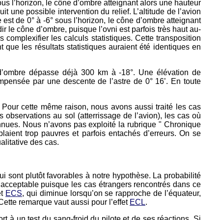
sous l’horizon, le cône d’ombre atteignant alors une hauteur
 une possible intervention du relief. L’altitude de l’avion
 est de 0° à -6° sous l’horizon, le cône d’ombre atteignant
ir le cône d’ombre, puisque l’ovni est parfois très haut au-
s complexifier les calculs statistiques. Cette transposition
ue les résultats statistiques auraient été identiques en
 d’ombre dépasse déjà 300 km à -18°. Une élévation de
mpensée par une descente de l’astre de 0° 16’. En toute
Pour cette même raison, nous avons aussi traité les cas
 observations au sol (atterrissage de l’avion), les cas où
nnues. Nous n’avons pas exploité la rubrique " Chronique
aient trop pauvres et parfois entachés d’erreurs. On se
alitative des cas.
ui sont plutôt favorables à notre hypothèse. La probabilité
 acceptable puisque les cas étrangers rencontrés dans ce
et
ECS
, qui diminue lorsqu’on se rapproche de l’équateur,
Cette remarque vaut aussi pour l’effet
ECL
.
rt à un test du sang-froid du pilote et de ses réactions. Si