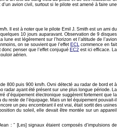
t d’un avion civil, surtout si le pilote est amené à faire une
h. Il est à noter que le pilote Emil J. Smith est un ami du
" quelques 10 jours auparavant. Observation de 9 disques
 lune est légèrement sur l’horizon et l’altitude de l’avion
anmoins, on se souvient que l’effet
ECL
commence en fait
 donc penser que l’effet conjugué
EC2
est ici efficace. La
couloir aérien.
 de 800 puis 900 km/h. Ovni détecté au radar de bord et à
ho radar ayant été présent sur une plus longue période. La
rré d’équipement électronique suggèrent fortement que la
nsu du reste de l’équipage. Mais un tel équipement pouvait-il
core un peu encombrant il est vrai, était sortit des usines
position du soleil, elle devait être montée sur un appareil
 Jean : " [Les] signaux étaient composés d’impulsions de