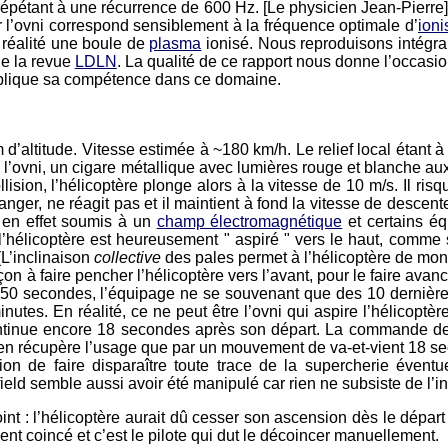
pétant à une récurrence de 600 Hz. [Le physicien Jean-Pierre] 
 l’ovni correspond sensiblement à la fréquence optimale d’
ioni
n réalité une boule de
plasma
ionisé. Nous reproduisons intégr
e la revue
LDLN
. La qualité de ce rapport nous donne l’occasi
explique sa compétence dans ce domaine.
’altitude. Vitesse estimée à ~180 km/h. Le relief local étant à
 l’ovni, un cigare métallique avec lumières rouge et blanche au
 collision, l’hélicoptère plonge alors à la vitesse de 10 m/s. Il 
danger, ne réagit pas et il maintient à fond la vitesse de descent
 en effet soumis à un
champ électromagnétique
et certains éq
, l’hélicoptère est heureusement " aspiré " vers le haut, com
(L’inclinaison
collective
des pales permet à l’hélicoptère de mo
on à faire pencher l’hélicoptère vers l’avant, pour le faire avanc
 50 secondes, l’équipage ne se souvenant que des 10 dernières
minutes. En réalité, ce ne peut être l’ovni qui aspire l’hélico
 continue encore 18 secondes après son départ. La commande de p
’en récupère l’usage que par un mouvement de va-et-vient 18 sec
asion de faire disparaître toute trace de la supercherie évent
ld semble aussi avoir été manipulé car rien ne subsiste de l’in
 : l’hélicoptère aurait dû cesser son ascension dès le départ de
nt coincé et c’est le pilote qui dut le décoincer manuellement.