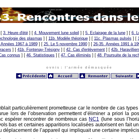
[
3. Heure d'été
]
[
4. Mouvement lune soleil
]
[
5. Eclairage de la lune
]
[
6. L
technologie des plasmas
]
[
11b. Modèle théorique
]
[
11c. Plasmas pulsés
]
[
 Années 1967 à 1989
]
[
25. Le 5 novembre 1990
]
[
26-35. Années 1991 à 19
racers
]
[
41b. Fontenay-Trésigny
]
[
42. Cas d'enlèvement
]
[
42b. Haravillier
Cas connus
]
[
46. Statistiques
]
[
47. Cas éliminés
]
[
48. Poursuite de la rec
o v n i s : l ' a r m é e d é m a s q u é e
blait particulièrement prometteuse car le nombre de cas types q
ourue lors de l’observation permettent d’éliminer a priori la poss
donc espérer rencontrer de nombreux cas
NC1
(lune sous l’hor
vols bas et certaines apparitions localisées autorisent en fait un
du déplacement de l’appareil qui impliquait une certaine impréc