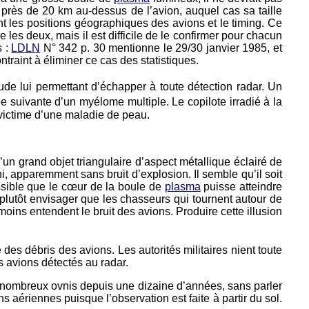
 à près de 20 km au-dessus de l’avion, auquel cas sa taille
 les positions géographiques des avions et le timing. Ce
e les deux, mais il est difficile de le confirmer pour chacun
s :
LDLN
N° 342 p. 30 mentionne le 29/30 janvier 1985, et
traint à éliminer ce cas des statistiques.
de lui permettant d’échapper à toute détection radar. Un
ée suivante d’un myélome multiple. Le copilote irradié à la
 victime d’une maladie de peau.
un grand objet triangulaire d’aspect métallique éclairé de
, apparemment sans bruit d’explosion. Il semble qu’il soit
possible que le cœur de la boule de
plasma
puisse atteindre
 plutôt envisager que les chasseurs qui tournent autour de
émoins entendent le bruit des avions. Produire cette illusion
 des débris des avions. Les autorités militaires nient toute
es avions détectés au radar.
de nombreux ovnis depuis une dizaine d’années, sans parler
s aériennes puisque l’observation est faite à partir du sol.