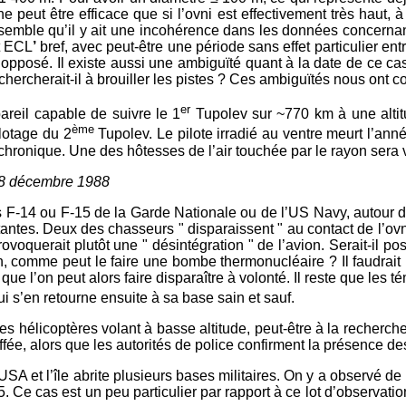
e peut être efficace que si l’ovni est effectivement très haut,
semble qu’il y ait une incohérence dans les données concernant
t ECL
’
bref, avec peut-être une période sans effet particulier entr
 opposé. Il existe aussi une ambiguïté quant à la date de ce ca
ercherait-il à brouiller les pistes ? Ces ambiguïtés nous ont con
er
areil capable de suivre le 1
Tupolev sur ~770 km à une altitu
ème
ilotage du 2
Tupolev. Le pilote irradié au ventre meurt l’ann
 chronique. Une des hôtesses de l’air touchée par le rayon sera
 28 décembre 1988
s F-14 ou F-15 de la Garde Nationale ou de l’US Navy, autour d’
ntes. Deux des chasseurs " disparaissent " au contact de l’ovni
provoquerait plutôt une " désintégration " de l’avion. Serait-il 
n, comme peut le faire une bombe thermonucléaire ? Il faudrait
ue l’on peut alors faire disparaître à volonté. Il reste que les t
 s’en retourne ensuite à sa base sain et sauf.
s hélicoptères volant à basse altitude, peut-être à la recherche
ouffée, alors que les autorités de police confirment la présence d
USA et l’île abrite plusieurs bases militaires. On y a observé 
 Ce cas est un peu particulier par rapport à ce lot d’observation