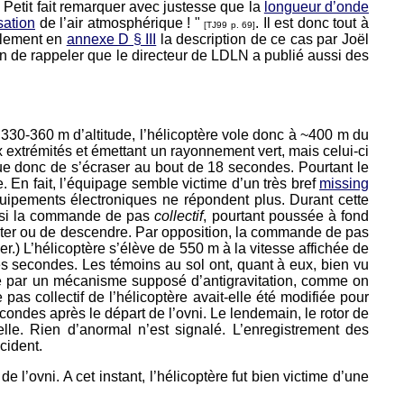
Petit fait remarquer avec justesse que la
longueur d’onde
sation
de l’air atmosphérique ! "
. Il est donc tout à
[TJ99 p. 69]
alement en
annexe D § III
la description de ce cas par Joël
on de rappeler que le directeur de LDLN a publié aussi des
 330-360 m d’altitude, l’hélicoptère vole donc à ~400 m du
x extrémités et émettant un rayonnement vert, mais celui-ci
risque donc de s’écraser au bout de 18 secondes. Pourtant le
e. En fait, l’équipage semble victime d’un très bref
missing
uipements électroniques ne répondent plus. Durant cette
me si la commande de pas
collectif
, pourtant poussée à fond
nter ou de descendre. Par opposition, la commande de pas
er.) L’hélicoptère s’élève de 550 m à la vitesse affichée de
 secondes. Les témoins au sol ont, quant à eux, bien vu
ptère par un mécanisme supposé d’antigravitation, comme on
as collectif de l’hélicoptère avait-elle été modifiée pour
ondes après le départ de l’ovni. Le lendemain, le rotor de
uelle. Rien d’anormal n’est signalé. L’enregistrement des
cident.
 l’ovni. A cet instant, l’hélicoptère fut bien victime d’une