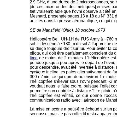
2,9 GHz, d’une durée de 2 microsecondes, se ré
[de ces micro-ondes décimétriques] émises par
fait vraisemblable que l’ovni observé ait été e
Mesnard, présentée pages 13 à 18 du N° 331 d
articles dans la presse aéronautique, ce qui 
SE de Mansfield (Ohio), 18 octobre 1973
Hélicoptère Bell UH-1H de l’US Army à ~760 m d
sol. Il descend à ~180 m du sol à l’approche de
se dirige toujours droit sur lui. Pour éviter la
pilote, qui doit être parfaitement conscient du 
time
de moins de 2 minutes. L’hélicoptère est
période jusqu’à peu après le départ de l’ovni
pour descendre, avait été inversée à distance. 
cyclique
incline les pales alternativement de faç
300 m/min, ce qui dure donc environ 1 minute
l’hélicoptère s’élever sous l’ovni pendant ~2 
voudrait nous le faire croire, puisque l’effet
permettre son contrôle à distance ? Le pilote n
l’hélicoptère est vérifié, ce qui donne l’occ
communications radio avec l’aéroport de Mansfie
La mise en scène a peut-être échoué sur un point
secousse, mais le pas collectif resta apparemme