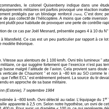
 commandes, le colonel Quisenberry indique dans une étude
 équipements militaires ont parfois provoqué une réaction inat
eurement protégés par un blindage renforcé
. C’est donc p
[TWA9]
 de pas collectif de l’hélicoptère. A moins que cette inversion 
ient plutôt pour habitude de provoquer une perte de contrôle rap
ption de ce cas par Joël Mesnard, présentée pages 4 à 10 du N°
 à Mansfield. Ce cas est un peu particulier par rapport à ce lo
le modèle théorique.
e. Vitesse aux alentours de 1 100 km/h. Ovni très lumineux " atta
militaire, ce qui suggère fortement que l’exercice n’est pas ter
op basse malgré l’altitude de l’avion. Cela provient sans dout
 à la verticale de Chaumont " et non à ~80 km au SO comme l
 que l’effet ECL
’
est entièrement présent. La source du tir devait
attendu en approche de sa base militaire.
inn (Estonie), 7 septembre 1984
er
 estimée à ~800 km/h. Ovni détecté au radar. L’équipage du 1
T
 taille apparente à 2,5 cm. Selon notre hypothèse, un ovni de ce
~1 400 m. Pour avoir un diamètre ≤ 100 m, ce qui représente d