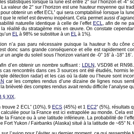
 statistiques lorsque la lune est entre 2° sur l’horizon et -4° 
La valeur de 2° sur l’horizon est une hauteur moyenne qui traduit
 pour obtenir un effet ECL
’
qui sera comptabilisé lorsque la lune
it que le relief est devenu inopérant. Cela permet aussi d’agrand
bilité naturelle identique à celle de l’effet
ECL
, afin de ne pa
la réalité du stratagème mis en œuvre. On constate cependant q
 qu’un
EL
à 98% se substitue à un
EL
à 1%).
ition n’a pas paru nécessaire puisque la hauteur h du cône
e est donc sans grande conséquence et elle est rapidement co
r un angle du soleil sous l’horizon variant de -0° 16’ à -18° 16’.
fin d’en obtenir un nombre suffisant :
LDLN
, VSD98 et RN98. 
s cas rencontrés dans ces 3 sources ont été étudiés, hormis les
e détection radar) et les cas où la date ou l’heure sont inco
LN
car les comptes rendus d’une dizaine de lignes nous sembl
, la brièveté des comptes rendus avait rendu difficile l’analyse qu
B § XIX
.
On trouve 2 ECL
’
(10%), 9
ECS
(45%) et 1
EC2
’
(5%), résultats q
alculée pour la France est ici extrapolée au monde. Cela est
de la France ou à une latitude inférieure. La probabilité de l’eff
e Fort Yukon / Fairbanks (Alaska) situé à la latitude de ~65° N. 
sur l’avion pour l’éviter au dernier moment, ce qui ressemble fo