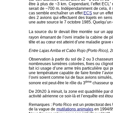
être à plus de ~3 km. Cependant, l’effet ECL
’
n
serait de ~700 m. Indépendamment de cela, il 
cas semble enchaîner un effet
ECS
sur un effe
des 2 avions qui effectuent des trajets en sens
une autre source le 7 octobre 1985. Quelqu’un ch
La source du tir devait être montée sur un app
rayon émanant de l’ovni irradie la cabine de p
tête et au cœur est atteint d’une maladie grave
Entre Lajas Arriba et Cabo Rojo (Porto Rico),
Observation à partir du sol de 2 ou 3 chasseur
nombreuses lumières colorées, fixes ou clignota
fait ici usage d’une arme très particulière qui 
une température capable de faire fondre l’avio
l’ovni soient comme lui de faux avions simulés, q
ème
sonore est peut-être le rôle du 3
chasseur qui
De 20h20 à minuit, la zone est quadrillée par de
activité aérienne ce soir-là et l’enquête est ét
Remarques : Porto Rico est un protectorat des 
de la vague de
mutilations animales
en 1994/95.