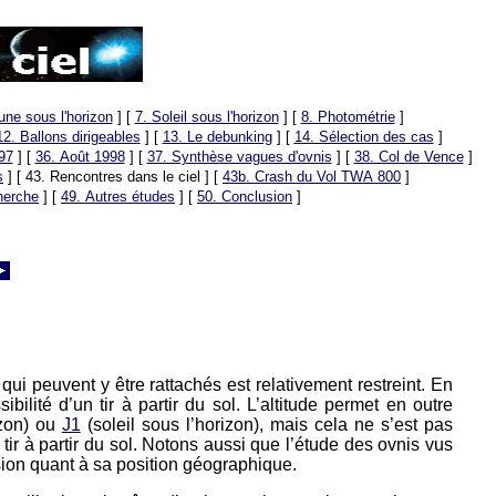
une sous l'horizon
]
[
7. Soleil sous l'horizon
]
[
8. Photométrie
]
12. Ballons dirigeables
]
[
13. Le debunking
]
[
14. Sélection des cas
]
97
]
[
36. Août 1998
]
[
37. Synthèse vagues d'ovnis
]
[
38. Col de Vence
]
s
]
[ 43. Rencontres dans le ciel ]
[
43b. Crash du Vol TWA 800
]
herche
]
[
49. Autres études
]
[
50. Conclusion
]
ui peuvent y être rattachés est relativement restreint. En
ibilité d’un tir à partir du sol. L’altitude permet en outre
izon) ou
J1
(soleil sous l’horizon), mais cela ne s’est pas
 tir à partir du sol. Notons aussi que l’étude des ovnis vus
ision quant à sa position géographique.