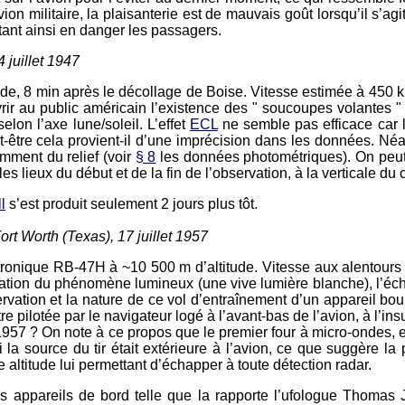
vion militaire, la plaisanterie est de mauvais goût lorsqu’il s’agi
tant ainsi en danger les passagers.
juillet 1947
ude, 8 min après le décollage de Boise. Vitesse estimée à 450 km/
vrir au public américain l’existence des " soucoupes volantes 
selon l’axe lune/soleil. L’effet
ECL
ne semble pas efficace car la
ut-être cela provient-il d’une imprécision dans les données. Né
mment du relief (voir
§ 8
les données photométriques). On peut
es lieux du début et de la fin de l’observation, à la verticale du 
l
s’est produit seulement 2 jours plus tôt.
ort Worth (Texas), 17 juillet 1957
ctronique RB-47H à ~10 500 m d’altitude. Vitesse aux alentours
ervation du phénomène lumineux (une vive lumière blanche), l’éc
vation et la nature de ce vol d’entraînement d’un appareil bou
être pilotée par le navigateur logé à l’avant-bas de l’avion, à l’i
 1957 ? On note à ce propos que le premier four à micro-ondes, en
la source du tir était extérieure à l’avion, ce que suggère la 
ltitude lui permettant d’échapper à toute détection radar.
es appareils de bord telle que la rapporte l’ufologue Thomas