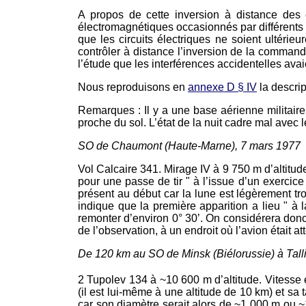
A propos de cette inversion à distance des
électromagnétiques occasionnés par différents
que les circuits électriques ne soient ultéri
contrôler à distance l’inversion de la commande
l’étude que les interférences accidentelles ava
Nous reproduisons en
annexe D § IV
la descri
Remarques : Il y a une base aérienne militaire
proche du sol. L’état de la nuit cadre mal avec 
SO de Chaumont (Haute-Marne), 7 mars 1977
Vol Calcaire 341. Mirage IV à 9 750 m d’altitud
pour une passe de tir " à l’issue d’un exercice 
présent au début car la lune est légèrement tr
indique que la première apparition a lieu "
remonter d’environ 0° 30’. On considérera donc
de l’observation, à un endroit où l’avion était 
De 120 km au SO de Minsk (Biélorussie) à Tall
2 Tupolev 134 à ~10 600 m d’altitude. Vitesse
(il est lui-même à une altitude de 10 km) et sa
car son diamètre serait alors de ~1 000 m ou 