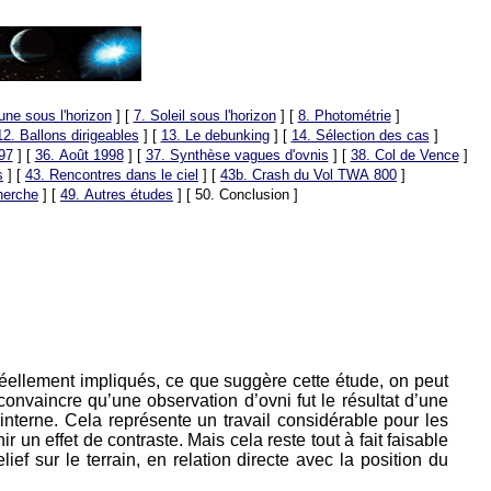
une sous l'horizon
]
[
7. Soleil sous l'horizon
]
[
8. Photométrie
]
12. Ballons dirigeables
]
[
13. Le debunking
]
[
14. Sélection des cas
]
97
]
[
36. Août 1998
]
[
37. Synthèse vagues d'ovnis
]
[
38. Col de Vence
]
s
]
[
43. Rencontres dans le ciel
]
[
43b. Crash du Vol TWA 800
]
herche
]
[
49. Autres études
]
[ 50. Conclusion ]
t réellement impliqués, ce que suggère cette étude, on peut
convaincre qu’une observation d’ovni fut le résultat d’une
e interne. Cela représente un travail considérable pour les
ir un effet de contraste. Mais cela reste tout à fait faisable
ef sur le terrain, en relation directe avec la position du