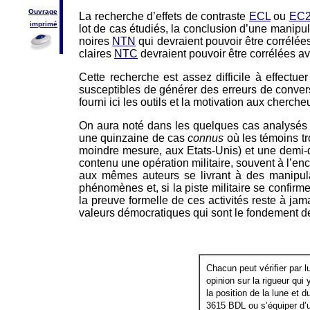
Ouvrage
La recherche d’effets de contraste
ECL
ou
EC
imprimé
lot de cas étudiés, la conclusion d’une manipu
noires
NTN
qui devraient pouvoir être corrélée
claires
NTC
devraient pouvoir être corrélées a
Cette recherche est assez difficile à effectu
susceptibles de générer des erreurs de conversi
fourni ici les outils et la motivation aux cher
On aura noté dans les quelques cas analysés 
une quinzaine de cas
connus
où les témoins tr
moindre mesure, aux Etats-Unis) et une demi-
contenu une opération militaire, souvent à l’en
aux mêmes auteurs se livrant à des manipulati
phénomènes et, si la piste militaire se confirm
la preuve formelle de ces activités reste à ja
valeurs démocratiques qui sont le fondement de
Chacun peut vérifier par 
opinion sur la rigueur qui
la position de la lune et 
3615 BDL ou s’équiper d’u