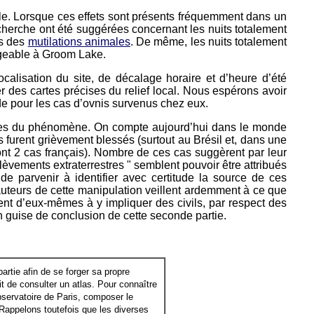
aible. Lorsque ces effets sont présents fréquemment dans un
echerche ont été suggérées concernant les nuits totalement
as des
mutilations animales
. De même, les nuits totalement
sageable à Groom Lake.
calisation du site, de décalage horaire et d’heure d’été
r des cartes précises du relief local. Nous espérons avoir
ude pour les cas d’ovnis survenus chez eux.
times du phénomène. On compte aujourd’hui dans le monde
s furent grièvement blessés (surtout au Brésil et, dans une
 2 cas français). Nombre de ces cas suggèrent par leur
lèvements extraterrestres " semblent pouvoir être attribués
de parvenir à identifier avec certitude la source de ces
s auteurs de cette manipulation veillent ardemment à ce que
cent d’eux-mêmes à y impliquer des civils, par respect des
n guise de conclusion de cette seconde partie.
rtie afin de se forger sa propre
it de consulter un atlas. Pour connaître
observatoire de Paris, composer le
 Rappelons toutefois que les diverses