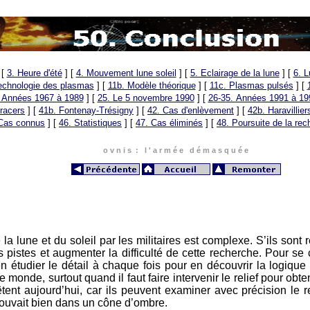
[
3. Heure d'été
]
[
4. Mouvement lune soleil
]
[
5. Eclairage de la lune
]
[
6. L
technologie des plasmas
]
[
11b. Modèle théorique
]
[
11c. Plasmas pulsés
]
[
 Années 1967 à 1989
]
[
25. Le 5 novembre 1990
]
[
26-35. Années 1991 à 19
racers
]
[
41b. Fontenay-Trésigny
]
[
42. Cas d'enlèvement
]
[
42b. Haravillier
Cas connus
]
[
46. Statistiques
]
[
47. Cas éliminés
]
[
48. Poursuite de la rec
o v n i s : l ' a r m é e d é m a s q u é e
la lune et du soleil par les militaires est complexe. S’ils son
 pistes et augmenter la difficulté de cette recherche. Pour se 
d’en étudier le détail à chaque fois pour en découvrir la logiqu
 monde, surtout quand il faut faire intervenir le relief pour obten
nt aujourd’hui, car ils peuvent examiner avec précision le reli
trouvait bien dans un cône d’ombre.