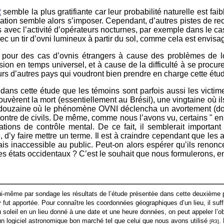
2
semble la plus gratifiante car leur probabilité naturelle est f
lation semble alors s’imposer. Cependant, d’autres pistes de r
s avec l’activité d’opérateurs nocturnes, par exemple dans le c
vec un tir d’ovni lumineux à partir du sol, comme cela est envi
er pour des cas d’ovnis étrangers à cause des problèmes de lo
on en temps universel, et à cause de la difficulté à se procure
cheurs d’autres pays qui voudront bien prendre en charge cette ét
dans cette étude que les témoins sont parfois aussi les vic
ouvèrent la mort (essentiellement au Brésil), une vingtaine où il
douzaine où le phénomène OVNI déclencha un avortement (dont
contre de civils. De même, comme nous l’avons vu, certains " en
ons de contrôle mental. De ce fait, il semblerait important 
e, d’y faire mettre un terme. Il est à craindre cependant que le
mais inaccessible au public. Peut-on alors espérer qu’ils renon
s états occidentaux ? C’est le souhait que nous formulerons, e
lui-même par sondage les résultats de l’étude présentée dans cette deuxième pa
 y fut apportée. Pour connaître les coordonnées géographiques d’un lieu, il suff
du soleil en un lieu donné à une date et une heure données, on peut appeler l’
n logiciel astronomique bon marché tel que celui que nous avons utilisé
.
[R3]