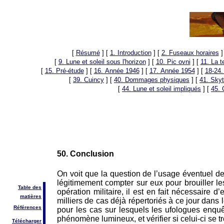
[
Résumé
]
[
1. Introduction
]
[
2. Fuseaux horaires
]
[
9. Lune et soleil sous l'horizon
]
[
10. Pic ovni
]
[
11. La 
[
15. Pré-étude
]
[
16. Année 1946
]
[
17. Année 1954
]
[
18-24.
[
39. Cuincy
]
[
40. Dommages physiques
]
[
41. Skyt
[
44. Lune et soleil impliqués
]
[
45. 
50. Conclusion
On voit que la question de l’usage éventuel de 
légitimement compter sur eux pour brouiller les
Table des
opération militaire, il est en fait nécessaire 
matières
milliers de cas déjà répertoriés à ce jour dans le
Références
pour les cas sur lesquels les ufologues enquête
phénomène lumineux, et vérifier si celui-ci se 
Télécharger