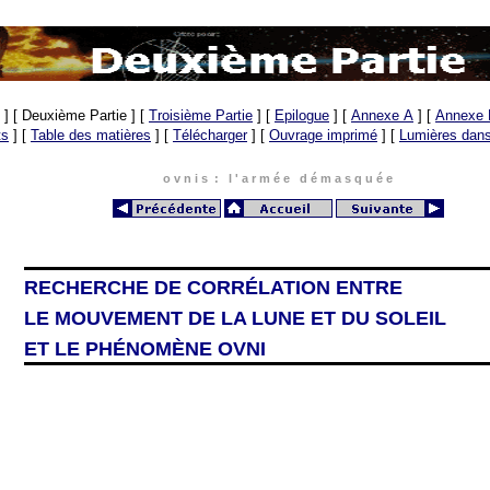
]
[ Deuxième Partie ]
[
Troisième Partie
]
[
Epilogue
]
[
Annexe A
]
[
Annexe 
ts
]
[
Table des matières
]
[
Télécharger
]
[
Ouvrage imprimé
]
[
Lumières dans 
o v n i s : l ' a r m é e d é m a s q u é e
RECHERCHE DE CORRÉLATION ENTRE
LE MOUVEMENT DE LA LUNE ET DU SOLEIL
ET LE PHÉNOMÈNE OVNI