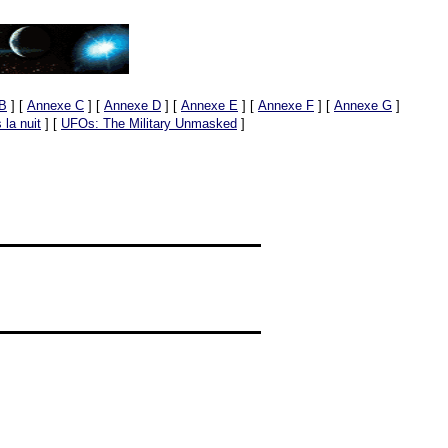
B
]
[
Annexe C
]
[
Annexe D
]
[
Annexe E
]
[
Annexe F
]
[
Annexe G
]
la nuit
]
[
UFOs: The Military Unmasked
]