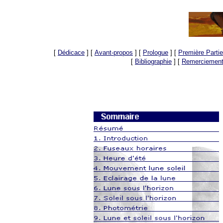
[
Dédicace
]
[
Avant-propos
]
[
Prologue
]
[
Première Partie
[
Bibliographie
]
[
Remerciemen