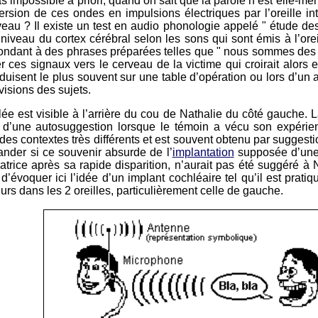
pas impossible a priori, quand on sait que la parole n’est elle-m
ersion de ces ondes en impulsions électriques par l’oreille in
veau ? Il existe un test en audio phonologie appelé " étude de
niveau du cortex cérébral selon les sons qui sont émis à l’orei
spondant à des phrases préparées telles que " nous sommes des 
user ces signaux vers le cerveau de la victime qui croirait alo
uisent le plus souvent sur une table d’opération ou lors d’un 
visions des sujets.
ée est visible à l’arrière du cou de Nathalie du côté gauche. L
u d’une autosuggestion lorsque le témoin a vécu son expérie
 contextes très différents et est souvent obtenu par suggestion
ander si ce souvenir absurde de l’
implantation
supposée d’une 
trice après sa rapide disparition, n’aurait pas été suggéré à 
évoquer ici l’idée d’un implant cochléaire tel qu’il est pratiqu
rs dans les 2 oreilles, particulièrement celle de gauche.