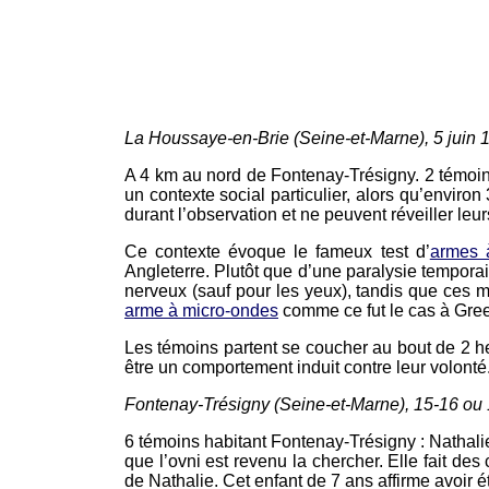
La Houssaye-en-Brie (Seine-et-Marne), 5 juin 
A 4 km au nord de Fontenay-Trésigny. 2 témoins 
un contexte social particulier, alors qu’environ
durant l’observation et ne peuvent réveiller leu
Ce contexte évoque le fameux test d’
armes 
Angleterre. Plutôt que d’une paralysie temporair
nerveux (sauf pour les yeux), tandis que ces m
arme à micro-ondes
comme ce fut le cas à Gr
Les témoins partent se coucher au bout de 2 h
être un comportement induit contre leur volonté
Fontenay-Trésigny (Seine-et-Marne), 15-16 ou 
6 témoins habitant Fontenay-Trésigny : Nathali
que l’ovni est revenu la chercher. Elle fait de
de Nathalie. Cet enfant de 7 ans affirme avoir é