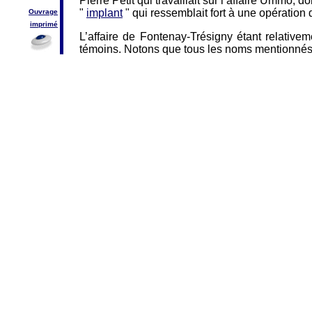
Pierre Petit qui travaillait sur l’affaire Ummo,
"
implant
" qui ressemblait fort à une opération 
Ouvrage
imprimé
L’affaire de Fontenay-Trésigny étant relativem
témoins. Notons que tous les noms mentionnés