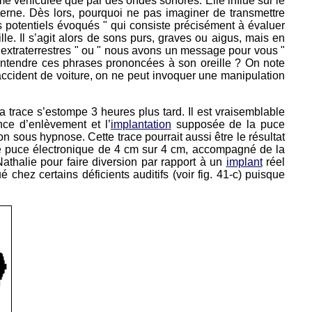
ême véhiculée que par des ondes sonores. Elle influe sur le
terne. Dès lors, pourquoi ne pas imaginer de transmettre
s potentiels évoqués " qui consiste précisément à évaluer
lle. Il s’agit alors de sons purs, graves ou aigus, mais en
extraterrestres " ou " nous avons un message pour vous "
rs entendre ces phrases prononcées à son oreille ? On note
accident de voiture, on ne peut invoquer une manipulation
a trace s’estompe 3 heures plus tard. Il est vraisemblable
nce d’enlèvement et l’
implantation
supposée de la puce
 sous hypnose. Cette trace pourrait aussi être le résultat
puce électronique de 4 cm sur 4 cm, accompagné de la
Nathalie pour faire diversion par rapport à un
implant
réel
é chez certains déficients auditifs (voir fig. 41-c) puisque