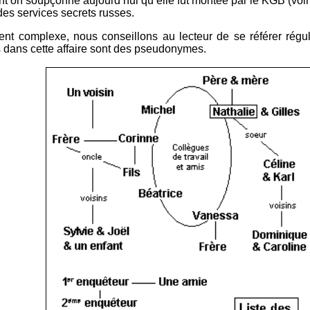
 dont on soupçonne aujourd’hui qu’elle fut montée par le KGB (voi
des services secrets russes.
ent complexe, nous conseillons au lecteur de se référer réguli
 dans cette affaire sont des pseudonymes.