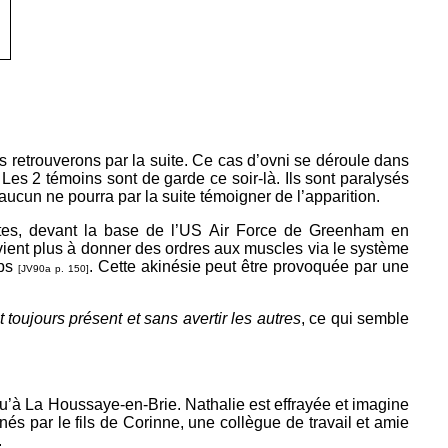
s retrouverons par la suite. Ce cas d’ovni se déroule dans
. Les 2 témoins sont de garde ce soir-là. Ils sont paralysés
aucun ne pourra par la suite témoigner de l’apparition.
stes, devant la base de l’US Air Force de Greenham en
parvient plus à donner des ordres aux muscles via le système
rps
. Cette akinésie peut être provoquée par une
[JV90a p. 150]
 toujours présent et
sans avertir les autres
, ce qui semble
u’à La Houssaye-en-Brie. Nathalie est effrayée et imagine
nés par le fils de Corinne, une collègue de travail et amie
.