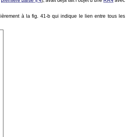
r
première partie § 4
), avait déjà fait l’objet d’une
RR4
avec
èrement à la fig. 41-b qui indique le lien entre tous les