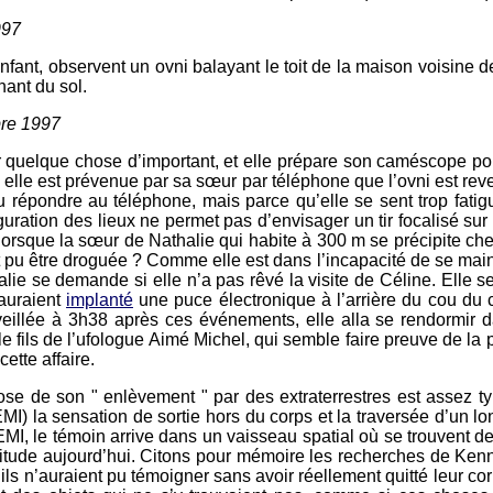
997
nfant, observent un ovni balayant le toit de la maison voisine d
nant du sol.
bre 1997
er quelque chose d’important, et elle prépare son caméscope pou
elle est prévenue par sa sœur par téléphone que l’ovni est revenu
u répondre au téléphone, mais parce qu’elle se sent trop fatigu
uration des lieux ne permet pas d’envisager un tir focalisé su
lorsque la sœur de Nathalie qui habite à 300 m se précipite chez
ent pu être droguée ? Comme elle est dans l’incapacité de se main
halie se demande si elle n’a pas rêvé la visite de Céline. Elle
 auraient
implanté
une puce électronique à l’arrière du cou du c
eillée à 3h38 après ces événements, elle alla se rendormir d
fils de l’ufologue Aimé Michel, qui semble faire preuve de la 
ette affaire.
se de son " enlèvement " par des extraterrestres est assez t
 la sensation de sortie hors du corps et la traversée d’un lon
MI, le témoin arrive dans un vaisseau spatial où se trouvent des 
rtitude aujourd’hui. Citons pour mémoire les recherches de Ken
ls n’auraient pu témoigner sans avoir réellement quitté leur corp