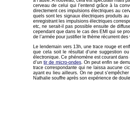
à l’autre. A nouveau, cela est spéculatif mais 
cerveau de celui qui l’entend grâce à la conv
directement ces impulsions électriques au cer
quels sont les signaux électriques produits au 
enregistrant les impulsions électriques corre
etc, ne serait-il pas possible ensuite de diff
cependant que dans le cas des EMI qui se prod
de l’armée pour justifier le thème récurrent des 
Le lendemain vers 13h, une trace rouge et enfl
que cela soit le résultat d’une suggestion o
électronique. Ce phénomène est courant dans des
d’un
tir de micro-ondes
. On peut enfin se dem
trace correspondante qui ne laissa aucune cica
ayant eu lieu ailleurs. On ne peut s’empêcher d’
Nathalie souffre après son expérience de douleu