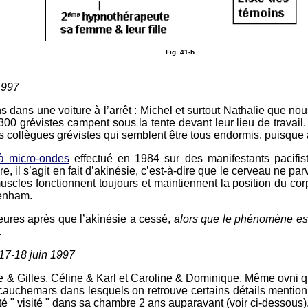
Fig. 41-b
1997
dans une voiture à l’arrêt : Michel et surtout Nathalie que nou
 300 grévistes campent sous la tente devant leur lieu de travail
rs collègues grévistes qui semblent être tous endormis, puisque 
à micro-ondes
effectué en 1984 sur des manifestants pacifi
e, il s’agit en fait d’akinésie, c’est-à-dire que le cerveau ne 
uscles fonctionnent toujours et maintiennent la position du co
eenham.
eures après que l’akinésie a cessé,
alors que le phénomène est
.
17-18 juin 1997
e & Gilles, Céline & Karl et Caroline & Dominique. Même ovni q
s cauchemars dans lesquels on retrouve certains détails mention
té " visité " dans sa chambre 2 ans auparavant (voir ci-dessous)