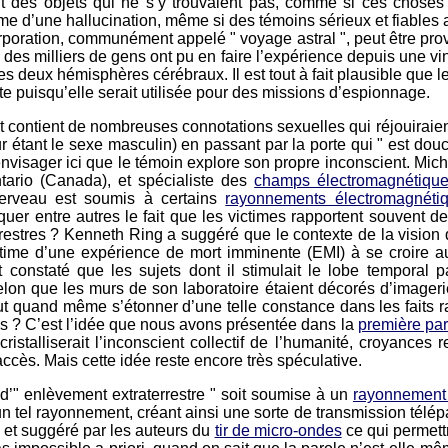
nt des objets qui ne s’y trouvaient pas, comme si ces choses a
time d’une hallucination, même si des témoins sérieux et fiables a
écorporation, communément appelé " voyage astral ", peut être pr
des milliers de gens ont pu en faire l’expérience depuis une vi
deux hémisphères cérébraux. Il est tout à fait plausible que les
te puisqu’elle serait utilisée pour des missions d’espionnage.
t contient de nombreuses connotations sexuelles qui réjouiraient 
r étant le sexe masculin) en passant par la porte qui " est dou
pas envisager ici que le témoin explore son propre inconscient. M
ntario (Canada), et spécialiste des
champs électromagnétiqu
 cerveau est soumis à certains
rayonnements électromagnéti
liquer entre autres le fait que les victimes rapportent souvent
estres ? Kenneth Ring a suggéré que le contexte de la vision de
ctime d’une expérience de mort imminente (EMI) à se croire 
et constaté que les sujets dont il stimulait le lobe temporal 
elon que les murs de son laboratoire étaient décorés d’imager
t quand même s’étonner d’une telle constance dans les faits rap
es ? C’est l’idée que nous avons présentée dans la
première part
ristalliserait l’inconscient collectif de l’humanité, croyances
ccès. Mais cette idée reste encore très spéculative.
 d’" enlèvement extraterrestre " soit soumise à un
rayonnement
tel rayonnement, créant ainsi une sorte de transmission télépath
é et suggéré par les auteurs du
tir de micro-ondes
ce qui permettr