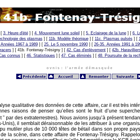
[
3. Heure d'été
]
[
4. Mouvement lune soleil
]
[
5. Eclairage de la lune
]
[
6. L
technologie des plasmas
]
[
11b. Modèle théorique
]
[
11c. Plasmas pulsés
]
[
 Années 1967 à 1989
]
[
25. Le 5 novembre 1990
]
[
26-35. Années 1991 à 19
racers
]
[ 41b. Fontenay-Trésigny ]
[
42. Cas d'enlèvement
]
[
42b. Haravillier
Cas connus
]
[
46. Statistiques
]
[
47. Cas éliminés
]
[
48. Poursuite de la rec
o v n i s : l ' a r m é e d é m a s q u é e
se qualitative des données de cette affaire, car il est très inté
es raisons de penser qu’elles sont le fruit d’une supercheri
 " par des extraterrestres). Nous avions jusqu’à présent tenda
ts-Unis), il semblait déraisonnable de les attribuer à une
organis
pu mutiler plus de 10 000 têtes de bétail dans son propre pays
 de la scène, dans cette affaire de Fontenay-Trésigny. Rappelo