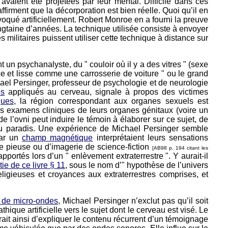
vaient été projetées par leur mental. Difficile dans ces
ffirment que la décorporation est bien réelle. Quoi qu’il en
ovoqué artificiellement. Robert Monroe en a fourni la preuve
ngtaine d’années. La technique utilisée consiste à envoyer
 militaires puissent utiliser cette technique à distance sur
un psychanalyste, du " couloir où il y a des vitres " (sexe
ce et lisse comme une carrosserie de voiture " ou le grand
ichael Persinger, professeur de psychologie et de neurologie
es
appliqués au cerveau, signale à propos des victimes
ques
, la région correspondant aux organes sexuels est
 des examens cliniques de leurs organes génitaux (voire un
 l’ovni peut induire le témoin à élaborer sur ce sujet, de
au paradis. Une expérience de Michael Persinger semble
par un
champ magnétique
interprétaient leurs sensations
ie pieuse ou d’imagerie de science-fiction
[AB98 p. 194 citant les
portés lors d’un " enlèvement extraterrestre ". Y aurait-il
ie de ce livre § 11
, sous le nom d’" hypothèse de l’univers
 religieuses et croyances aux extraterrestres comprises, et
 de micro-ondes
, Michael Persinger n’exclut pas qu’il soit
ique artificielle vers le sujet dont le cerveau est visé. Le
ait ainsi d’expliquer le contenu récurrent d’un témoignage