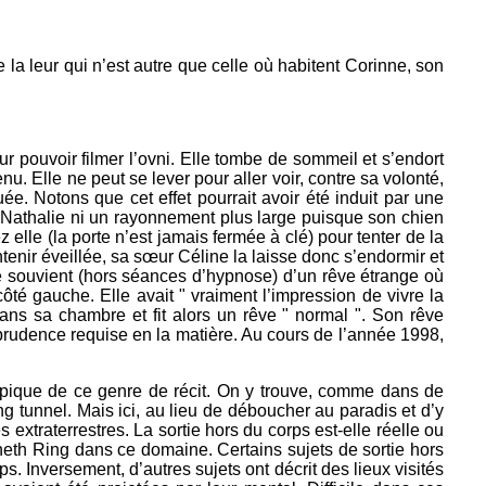
e la leur qui n’est autre que celle où habitent Corinne, son
r pouvoir filmer l’ovni. Elle tombe de sommeil et s’endort
. Elle ne peut se lever pour aller voir, contre sa volonté,
ée. Notons que cet effet pourrait avoir été induit par une
r Nathalie ni un rayonnement plus large puisque son chien
 elle (la porte n’est jamais fermée à clé) pour tenter de la
tenir éveillée, sa sœur Céline la laisse donc s’endormir et
 se souvient (hors séances d’hypnose) d’un rêve étrange où
ôté gauche. Elle avait " vraiment l’impression de vivre la
ans sa chambre et fit alors un rêve " normal ". Son rêve
prudence requise en la matière. Au cours de l’année 1998,
ypique de ce genre de récit. On y trouve, comme dans de
g tunnel. Mais ici, au lieu de déboucher au paradis et d’y
extraterrestres. La sortie hors du corps est-elle réelle ou
neth Ring dans ce domaine. Certains sujets de sortie hors
s. Inversement, d’autres sujets ont décrit des lieux visités