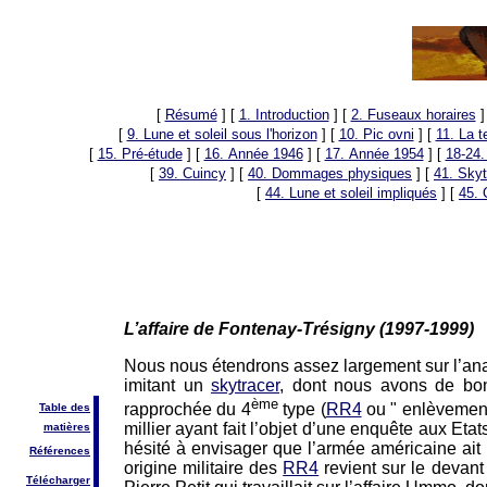
[
Résumé
]
[
1. Introduction
]
[
2. Fuseaux horaires
]
[
9. Lune et soleil sous l'horizon
]
[
10. Pic ovni
]
[
11. La 
[
15. Pré-étude
]
[
16. Année 1946
]
[
17. Année 1954
]
[
18-24.
[
39. Cuincy
]
[
40. Dommages physiques
]
[
41. Skyt
[
44. Lune et soleil impliqués
]
[
45. 
L’affaire de Fontenay-Trésigny (1997-1999)
Nous nous étendrons assez largement sur l’analy
imitant un
skytracer
, dont nous avons de bonn
ème
rapprochée du 4
type (
RR4
ou " enlèvement
Table des
millier ayant fait l’objet d’une enquête aux Eta
matières
hésité à envisager que l’armée américaine ait 
Références
origine militaire des
RR4
revient sur le devant
Télécharger