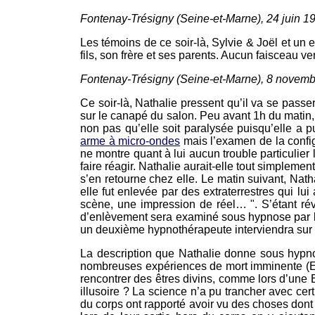
Fontenay-Trésigny (Seine-et-Marne), 24 juin 1
Les témoins de ce soir-là, Sylvie & Joël et un e
fils, son frère et ses parents. Aucun faisceau ve
Fontenay-Trésigny (Seine-et-Marne), 8 novem
Ce soir-là, Nathalie pressent qu’il va se pass
sur le canapé du salon. Peu avant 1h du matin, 
non pas qu’elle soit paralysée puisqu’elle a p
arme à micro-ondes
mais l’examen de la config
ne montre quant à lui aucun trouble particulier 
faire réagir. Nathalie aurait-elle tout simplem
s’en retourne chez elle. Le matin suivant, Nat
elle fut enlevée par des extraterrestres qui lui
scène, une impression de réel… ". S’étant rév
d’enlèvement sera examiné sous hypnose par le 
un deuxième hypnothérapeute interviendra sur c
La description que Nathalie donne sous hypno
nombreuses expériences de mort imminente (EMI)
rencontrer des êtres divins, comme lors d’une E
illusoire ? La science n’a pu trancher avec ce
du corps ont rapporté avoir vu des choses dont i