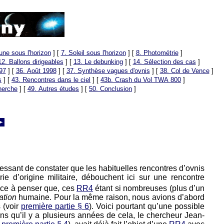
une sous l'horizon
]
[
7. Soleil sous l'horizon
]
[
8. Photométrie
]
12. Ballons dirigeables
]
[
13. Le debunking
]
[
14. Sélection des cas
]
97
]
[
36. Août 1998
]
[
37. Synthèse vagues d'ovnis
]
[
38. Col de Vence
]
s
]
[
43. Rencontres dans le ciel
]
[
43b. Crash du Vol TWA 800
]
herche
]
[
49. Autres études
]
[
50. Conclusion
]
ressant de constater que les habituelles rencontres d’ovnis
e d’origine militaire, débouchent ici sur une rencontre
nce à penser que, ces
RR4
étant si nombreuses (plus d’un
ation
humaine. Pour la même raison, nous avions d’abord
 (voir
première partie § 6
). Voici pourtant qu’une possible
ns qu’il y a plusieurs années de cela, le chercheur Jean-