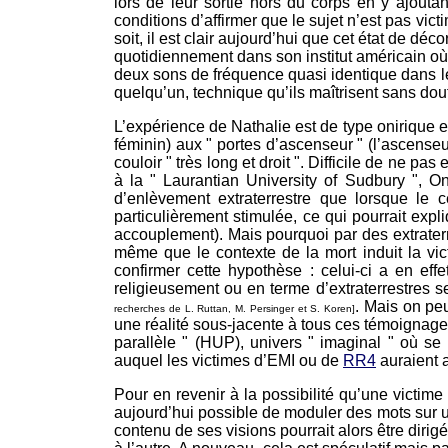
lors de leur sortie hors du corps en y ajouta
conditions d’affirmer que le sujet n’est pas vic
soit, il est clair aujourd’hui que cet état de d
quotidiennement dans son institut américain où 
deux sons de fréquence quasi identique dans les 
quelqu’un, technique qu’ils maîtrisent sans dou
L’expérience de Nathalie est de type onirique e
féminin) aux " portes d’ascenseur " (l’ascenseu
couloir " très long et droit ". Difficile de ne 
à la " Laurantian University of Sudbury ", O
d’enlèvement extraterrestre que lorsque le
particulièrement stimulée, ce qui pourrait exp
accouplement). Mais pourquoi par des extraterr
même que le contexte de la mort induit la vi
confirmer cette hypothèse : celui-ci a en eff
religieusement ou en terme d’extraterrestres s
. Mais on peu
recherches de L. Ruttan, M. Persinger et S. Koren]
une réalité sous-jacente à tous ces témoignag
parallèle " (HUP), univers " imaginal " où se c
auquel les victimes d’EMI ou de
RR4
auraient a
Pour en revenir à la possibilité qu’une victime
aujourd’hui possible de moduler des mots sur un 
contenu de ses visions pourrait alors être dirig