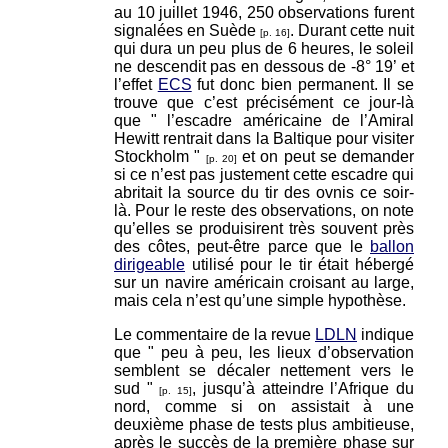
au 10 juillet 1946, 250 observations furent
signalées en Suède
. Durant cette nuit
[p. 16]
qui dura un peu plus de 6 heures, le soleil
ne descendit pas en dessous de -8° 19’ et
l’effet
ECS
fut donc bien permanent. Il se
trouve que c’est précisément ce jour-là
que " l’escadre américaine de l’Amiral
Hewitt rentrait dans la Baltique pour visiter
Stockholm "
et on peut se demander
[p. 20]
si ce n’est pas justement cette escadre qui
abritait la source du tir des ovnis ce soir-
là. Pour le reste des observations, on note
qu’elles se produisirent très souvent près
des côtes, peut-être parce que le
ballon
dirigeable
utilisé pour le tir était hébergé
sur un navire américain croisant au large,
mais cela n’est qu’une simple hypothèse.
Le commentaire de la revue
LDLN
indique
que " peu à peu, les lieux d’observation
semblent se décaler nettement vers le
sud "
, jusqu’à atteindre l’Afrique du
[p. 15]
nord, comme si on assistait à une
deuxième phase de tests plus ambitieuse,
après le succès de la première phase sur