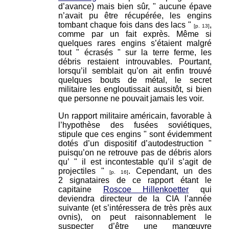
d’avance) mais bien sûr, " aucune épave
n’avait pu être récupérée, les engins
tombant chaque fois dans des lacs "
,
[p. 13]
comme par un fait exprès. Même si
quelques rares engins s’étaient malgré
tout " écrasés " sur la terre ferme, les
débris restaient introuvables. Pourtant,
lorsqu’il semblait qu’on ait enfin trouvé
quelques bouts de métal, le secret
militaire les engloutissait aussitôt, si bien
que personne ne pouvait jamais les voir.
Un rapport militaire américain, favorable à
l’hypothèse des fusées soviétiques,
stipule que ces engins " sont évidemment
dotés d’un dispositif d’autodestruction "
puisqu’on ne retrouve pas de débris alors
qu’ " il est incontestable qu’il s’agit de
projectiles "
. Cependant, un des
[p. 16]
2 signataires de ce rapport étant le
capitaine
Roscoe Hillenkoetter
qui
deviendra directeur de la CIA l’année
suivante (et s’intéressera de très près aux
ovnis), on peut raisonnablement le
suspecter d’être une manœuvre