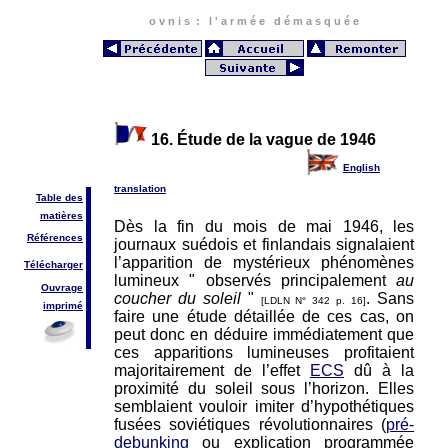
o v n i s : l ' a r m é e d é m a s q u é e
16. Étude de la vague de 1946
English
translation
Table des
matières
Dès la fin du mois de mai 1946, les
Références
journaux suédois et finlandais signalaient
l’apparition de mystérieux phénomènes
Télécharger
lumineux " observés principalement
au
Ouvrage
coucher du soleil
"
. Sans
[LDLN N° 342 p. 16]
imprimé
faire une étude détaillée de ces cas, on
peut donc en déduire immédiatement que
ces apparitions lumineuses profitaient
majoritairement de l’effet
ECS
dû à la
proximité du soleil sous l’horizon. Elles
semblaient vouloir imiter d’hypothétiques
fusées soviétiques révolutionnaires (
pré-
debunking
ou explication programmée