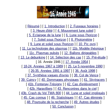
[
Résumé
]
[
1. Introduction
]
[
2. Fuseaux horaires
]
[
3. Heure d'été
]
[
4. Mouvement lune soleil
]
[
5. Eclairage de la lune
]
[
6. Lune sous l'horizon
]
[
7. Soleil sous l'horizon
]
[
8. Photométrie
]
[
9. Lune et soleil sous l'horizon
]
[
10. Pic ovni
]
[
11. La technologie des plasmas
]
[
11b. Modèle théorique
]
[
11c. Plasmas pulsés
]
[
12. Ballons dirigeables
]
[
13. Le debunking
]
[
14. Sélection des cas
]
[
15. Pré-étude
]
[ 16. Année 1946 ]
[
17. Année 1954
]
[
18-24. Années 1967 à 1989
]
[
25. Le 5 novembre 1990
]
[
26-35. Années 1991 à 1997
]
[
36. Août 1998
]
[
37. Synthèse vagues d'ovnis
]
[
38. Col de Vence
]
[
39. Cuincy
]
[
40. Dommages physiques
]
[
41. Skytracers
]
[
41b. Fontenay-Trésigny
]
[
42. Cas d'enlèvement
]
[
42b. Haravilliers
]
[
43. Rencontres dans le ciel
]
[
43b. Crash du Vol TWA 800
]
[
44. Lune et soleil impliqués
]
[
45. Cas connus
]
[
46. Statistiques
]
[
47. Cas éliminés
]
[
48. Poursuite de la recherche
]
[
49. Autres études
]
[
50. Conclusion
]