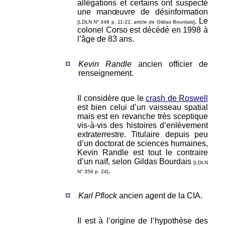
allégations et certains ont suspecté
une manœuvre de désinformation
. Le
[LDLN N° 348 p. 11-22, article de Gildas Bourdais]
colonel Corso est décédé en 1998 à
l’âge de 83 ans.
Kevin Randle
ancien officier de
renseignement.
Il considère que le
crash de Roswell
est bien celui d’un vaisseau spatial
mais est en revanche très sceptique
vis-à-vis des histoires d’enlèvement
extraterrestre. Titulaire depuis peu
d’un doctorat de sciences humaines,
Kevin Randle est tout le contraire
d’un naïf, selon Gildas Bourdais
[LDLN
.
N° 356 p. 24]
Karl Pflock
ancien agent de la CIA.
Il est à l’origine de l’hypothèse des