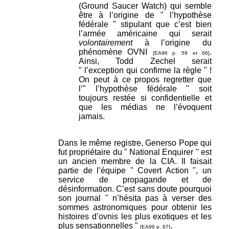
(Ground Saucer Watch) qui semble
être à l’origine de " l’hypothèse
fédérale " stipulant que c’est bien
l’armée américaine qui serait
volontairement
à l’origine du
phénomène OVNI
.
[EA96 p. 59 et 66]
Ainsi, Todd Zechel serait
" l’exception qui confirme la règle " !
On peut à ce propos regretter que
l’" l’hypothèse fédérale " soit
toujours restée si confidentielle et
que les médias ne l’évoquent
jamais.
Dans le même registre, Generso Pope qui
fut propriétaire du " National Enquirer " est
un ancien membre de la CIA. Il faisait
partie de l’équipe " Covert Action ", un
service de propagande et de
désinformation. C’est sans doute pourquoi
son journal " n’hésita pas à verser des
sommes astronomiques pour obtenir les
histoires d’ovnis les plus exotiques et les
plus sensationnelles "
.
[EA96 p. 67]