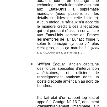
auraient fourni en échange une
technologie révolutionnaire assurant
aux Etats-Unis la suprématie
mondiale (nous passons sur les
détails sordides de cette histoire).
Aucun ufologue sérieux n’a accordé
le moindre crédit à ces allégations
qui ont pourtant réussi à convaincre
aux Etats-Unis comme en France
les membres de la " Lunatic fringe ",
selon le principe cynique : " plus
c’est gros, plus ça marche ! "
[JV90b
.
p. 227, LDLN N° 296 p. 16 et N° 311 p. 27]
William English
, ancien capitaine
des forces spéciales d’intervention
américaines, et officier de
renseignement analyste dans un
poste d’écoute américain au nord de
Londres.
Il a fait état d’un rapport top secret
appelé " Grudge N° 13 ", document
vraisemblablement imaginaire sur