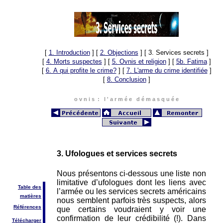
[
1. Introduction
]
[
2. Objections
]
[ 3. Services secrets ]
[
4. Morts suspectes
]
[
5. Ovnis et religion
]
[
5b. Fatima
]
[
6. A qui profite le crime?
]
[
7. L'arme du crime identifiée
]
[
8. Conclusion
]
o v n i s : l ' a r m é e d é m a s q u é e
3. Ufologues et services secrets
Nous présentons ci-dessous une liste non
limitative d’ufologues dont les liens avec
Table des
l’armée ou les services secrets américains
matières
nous semblent parfois très suspects, alors
Références
que certains voudraient y voir une
confirmation de leur crédibilité (!). Dans
Télécharger