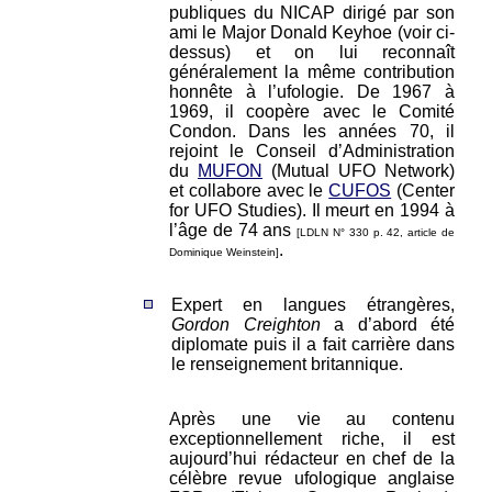
publiques du NICAP dirigé par son
ami le Major Donald Keyhoe (voir ci-
dessus) et on lui reconnaît
généralement la même contribution
honnête à l’ufologie. De 1967 à
1969, il coopère avec le Comité
Condon. Dans les années 70, il
rejoint le Conseil d’Administration
du
MUFON
(Mutual UFO Network)
et collabore avec le
CUFOS
(Center
for UFO Studies). Il meurt en 1994 à
l’âge de 74 ans
[LDLN N° 330 p. 42, article de
.
Dominique Weinstein]
Expert en langues étrangères,
Gordon Creighton
a d’abord été
diplomate puis il a fait carrière dans
le renseignement britannique.
Après une vie au contenu
exceptionnellement riche, il est
aujourd’hui rédacteur en chef de la
célèbre revue ufologique anglaise