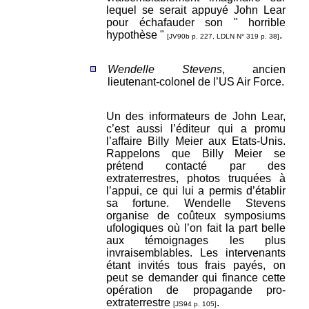
lequel se serait appuyé John Lear
pour échafauder son " horrible
hypothèse "
.
[JV90b p. 227, LDLN N° 319 p. 38]
Wendelle Stevens
, ancien
lieutenant-colonel de l’US Air Force.
Un des informateurs de John Lear,
c’est aussi l’éditeur qui a promu
l’affaire Billy Meier aux Etats-Unis.
Rappelons que Billy Meier se
prétend contacté par des
extraterrestres, photos truquées à
l’appui, ce qui lui a permis d’établir
sa fortune. Wendelle Stevens
organise de coûteux symposiums
ufologiques où l’on fait la part belle
aux témoignages les plus
invraisemblables. Les intervenants
étant invités tous frais payés, on
peut se demander qui finance cette
opération de propagande pro-
extraterrestre
.
[JS94 p. 105]