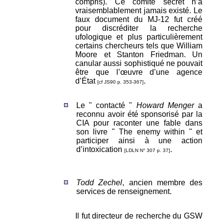
compris). Ce comité secret n’a
vraisemblablement jamais existé. Le
faux document du MJ-12 fut créé
pour discréditer la recherche
ufologique et plus particulièrement
certains chercheurs tels que William
Moore et Stanton Friedman. Un
canular aussi sophistiqué ne pouvait
être que l’œuvre d’une agence
d’État
.
[cf JS90 p. 353-367]
Le " contacté "
Howard Menger
a
reconnu avoir été sponsorisé par la
CIA pour raconter une fable dans
son livre " The enemy within " et
participer ainsi à une action
d’intoxication
.
[LDLN N° 307 p. 37]
Todd Zechel
, ancien membre des
services de renseignement.
Il fut directeur de recherche du GSW