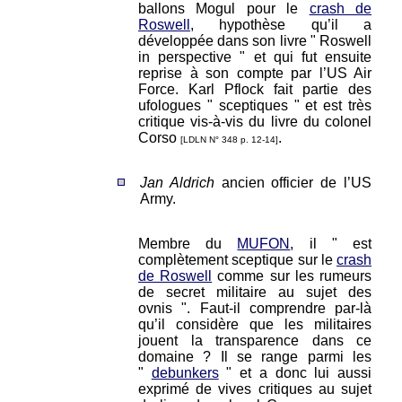
ballons Mogul pour le
crash de
Roswell
, hypothèse qu’il a
développée dans son livre " Roswell
in perspective " et qui fut ensuite
reprise à son compte par l’US Air
Force. Karl Pflock fait partie des
ufologues " sceptiques " et est très
critique vis-à-vis du livre du colonel
Corso
.
[LDLN N° 348 p. 12-14]
Jan Aldrich
ancien officier de l’US
Army.
Membre du
MUFON
, il " est
complètement sceptique sur le
crash
de Roswell
comme sur les rumeurs
de secret militaire au sujet des
ovnis ". Faut-il comprendre par-là
qu’il considère que les militaires
jouent la transparence dans ce
domaine ? Il se range parmi les
"
debunkers
" et a donc lui aussi
exprimé de vives critiques au sujet