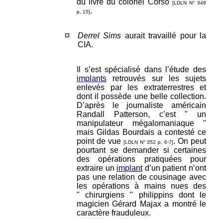
du livre du colonel Corso
[LDLN N° 348
.
p. 15]
Derrel Sims
aurait travaillé pour la
CIA.
Il s’est spécialisé dans l’étude des
implants
retrouvés sur les sujets
enlevés par les extraterrestres et
dont il possède une belle collection.
D’après le journaliste américain
Randall Patterson, c’est " un
manipulateur mégalomaniaque "
mais Gildas Bourdais a contesté ce
point de vue
. On peut
[LDLN N° 352 p. 6-7]
pourtant se demander si certaines
des opérations pratiquées pour
extraire un
implant
d’un patient n’ont
pas une relation de cousinage avec
les opérations à mains nues des
" chirurgiens " philippins dont le
magicien Gérard Majax a montré le
caractère frauduleux.