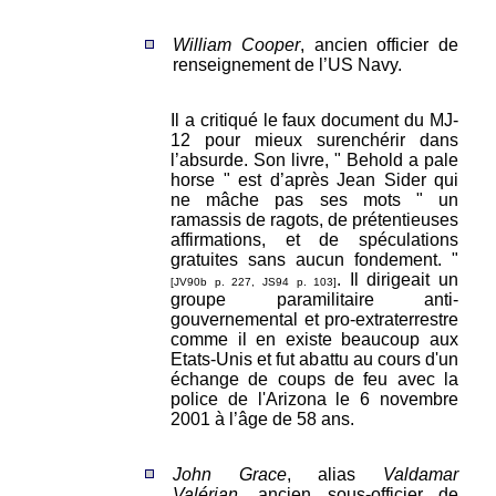
William Cooper
, ancien officier de
renseignement de l’US Navy.
Il a critiqué le faux document du MJ-
12 pour mieux surenchérir dans
l’absurde. Son livre, " Behold a pale
horse " est d’après Jean Sider qui
ne mâche pas ses mots " un
ramassis de ragots, de prétentieuses
affirmations, et de spéculations
gratuites sans aucun fondement. "
. Il dirigeait un
[JV90b p. 227, JS94 p. 103]
groupe paramilitaire anti-
gouvernemental et pro-extraterrestre
comme il en existe beaucoup aux
Etats-Unis et fut abattu au cours d'un
échange de coups de feu avec la
police de l'Arizona le 6 novembre
2001 à l’âge de 58 ans.
John Grace
, alias
Valdamar
Valérian
, ancien sous-officier de