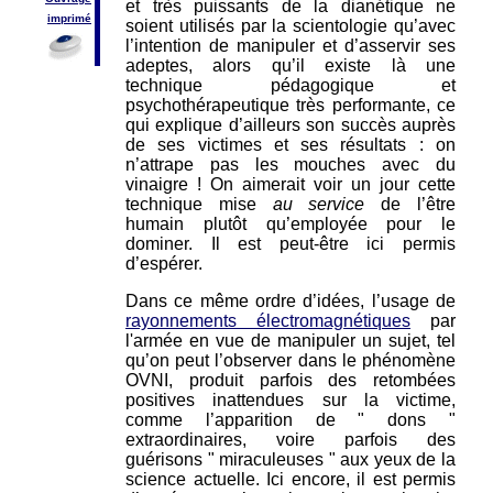
et très puissants de la dianétique ne
imprimé
soient utilisés par la scientologie qu’avec
l’intention de manipuler et d’asservir ses
adeptes, alors qu’il existe là une
technique pédagogique et
psychothérapeutique très performante, ce
qui explique d’ailleurs son succès auprès
de ses victimes et ses résultats : on
n’attrape pas les mouches avec du
vinaigre ! On aimerait voir un jour cette
technique mise
au service
de l’être
humain plutôt qu’employée pour le
dominer. Il est peut-être ici permis
d’espérer.
Dans ce même ordre d’idées, l’usage de
rayonnements électromagnétiques
par
l'armée en vue de manipuler un sujet, tel
qu’on peut l’observer dans le phénomène
OVNI, produit parfois des retombées
positives inattendues sur la victime,
comme l’apparition de " dons "
extraordinaires, voire parfois des
guérisons " miraculeuses " aux yeux de la
science actuelle. Ici encore, il est permis