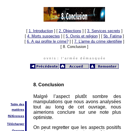
[
1. Introduction
]
[
2. Objections
]
[
3. Services secrets
]
[
4. Morts suspectes
]
[
5. Ovnis et religion
]
[
5b. Fatima
]
[
6. A qui profite le crime?
]
[
7. L'arme du crime identifiée
]
[ 8. Conclusion ]
o v n i s : l ' a r m é e d é m a s q u é e
8. Conclusion
Malgré l’aspect plutôt sombre des
manipulations que nous avons analysées
Table des
tout au long de cet ouvrage, nous
matières
aimerions conclure sur une note plus
Références
optimiste.
Télécharger
On peut regretter que les aspects positifs
Ouvrage