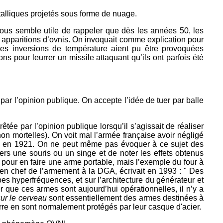
étalliques projetés sous forme de nuage.
ous semble utile de rappeler que dès les années 50, les
s apparitions d’ovnis. On invoquait comme explication pour
es inversions de température aient pu être provoquées
ns pour leurrer un missile attaquant qu’ils ont parfois été
par l’opinion publique. On accepte l’idée de tuer par balle
tée par l’opinion publique lorsqu’il s’agissait de réaliser
non mortelles). On voit mal l’armée française avoir négligé
nté en 1921. On ne peut même pas évoquer à ce sujet des
ers une souris ou un singe et de noter les effets obtenus
n pour en faire une arme portable, mais l’exemple du four à
en chef de l’armement à la DGA, écrivait en 1993 : " Des
es hyperfréquences, et sur l’architecture du générateur et
r que ces armes sont aujourd’hui opérationnelles, il n’y a
sur le cerveau
sont essentiellement des armes destinées à
erre en sont normalement protégés par leur casque d'acier.