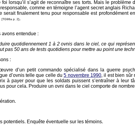
foi lorsqu’il s’agit de reconnaître ses torts. Mais le problème 
t responsable, comme en témoigne l’agent secret anglais Richar
e serait finalement tenu pour responsable est profondément enr
"
.
[TG98a p. 2]
s avons entendue :
uire quotidiennement 1 à 2 ovnis dans le ciel, ce qui représent
aut pas 50 ans de tests quotidiens pour mettre au point une techn
ons :
l’œuvre d’un petit commando spécialisé dans la guerre psyc
gue d’ovnis telle que celle du
5 novembre 1990
, il est bien sû
rix à payer pour que les soldats puissent s’entraîner à leur tâ
us pour cela. Produire un ovni dans le ciel comporte de nombreu
ération.
s potentiels. Enquête éventuelle sur les témoins.