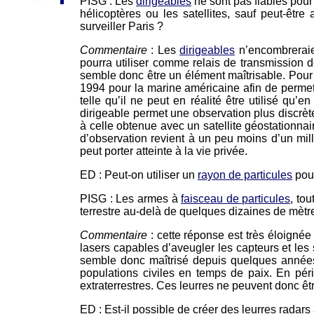
PISG : Les
dirigeables
ne sont pas fiables pour 
hélicoptères ou les satellites, sauf peut-êt
surveiller Paris ?
Commentaire
: Les
dirigeables
n’encombreraien
pourra utiliser comme relais de transmission d
semble donc être un élément maîtrisable. Pour c
1994 pour la marine américaine afin de permett
telle qu’il ne peut en réalité être utilisé qu’
dirigeable permet une observation plus discrèt
à celle obtenue avec un satellite géostationn
d’observation revient à un peu moins d’un mill
peut porter atteinte à la vie privée.
ED : Peut-on utiliser un
rayon de particules
pour
PISG : Les armes à
faisceau de particules
, to
terrestre au-delà de quelques dizaines de mètre
Commentaire
: cette réponse est très éloignée 
lasers capables d’aveugler les capteurs et le
semble donc maîtrisé depuis quelques années 
populations civiles en temps de paix. En péri
extraterrestres. Ces leurres ne peuvent donc êt
ED : Est-il possible de créer des leurres radars