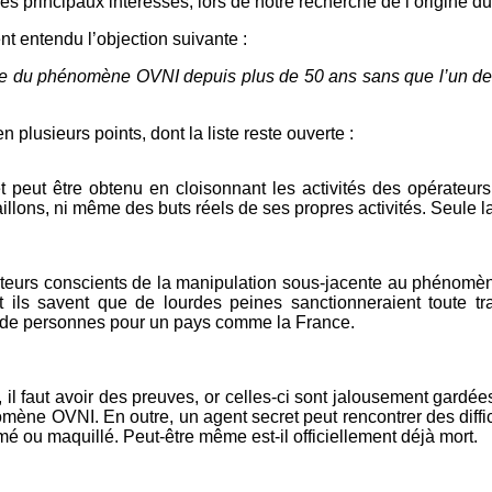
des principaux intéressés, lors de notre recherche de l’origine
t entendu l’objection suivante :
gine du phénomène OVNI depuis plus de 50 ans sans que l’un d
n plusieurs points, dont la liste reste ouverte :
t peut être obtenu en cloisonnant les activités des opérateur
lons, ni même des buts réels de ses propres activités. Seule la 
teurs conscients de la manipulation sous-jacente au phénomène 
t ils savent que de lourdes peines sanctionneraient toute t
s de personnes pour un pays comme la France.
, il faut avoir des preuves, or celles-ci sont jalousement gard
ène OVNI. En outre, un agent secret peut rencontrer des difficult
ou maquillé. Peut-être même est-il officiellement déjà mort.