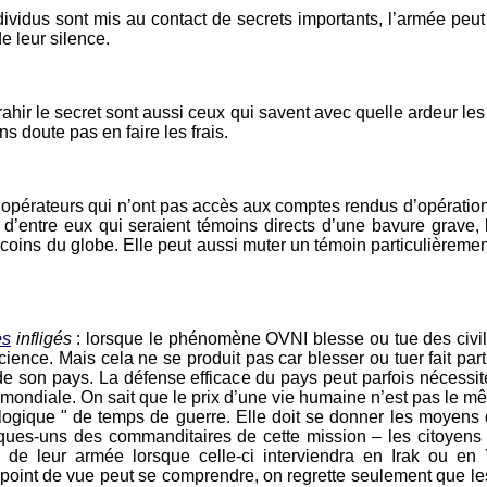
dividus sont mis au contact de secrets importants, l’armée peu
de leur silence.
rahir le secret sont aussi ceux qui savent avec quelle ardeur les
s doute pas en faire les frais.
ts opérateurs qui n’ont pas accès aux comptes rendus d’opérat
 d’entre eux qui seraient témoins directs d’une bavure grave, l
 coins du globe. Elle peut aussi muter un témoin particulièreme
es
infligés
: lorsque le phénomène OVNI blesse ou tue des civils,
nscience. Mais cela ne se produit pas car blesser ou tuer fait par
de son pays. La défense efficace du pays peut parfois nécessit
mondiale. On sait que le prix d’une vie humaine n’est pas le 
gique " de temps de guerre. Elle doit se donner les moyens d’
ques-uns des commanditaires de cette mission – les citoyens 
 " de leur armée lorsque celle-ci interviendra en Irak ou en
ce point de vue peut se comprendre, on regrette seulement que l