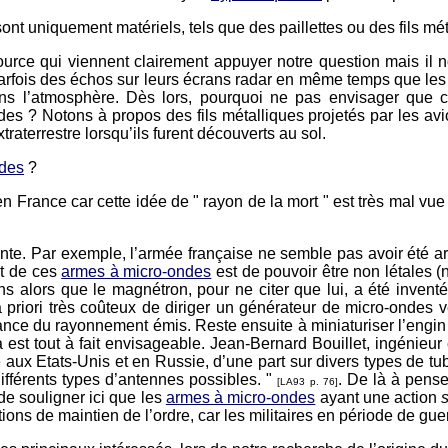
sont uniquement matériels, tels que des paillettes ou des fils m
urce qui viennent clairement appuyer notre question mais il n
 parfois des échos sur leurs écrans radar en même temps que le
ns l’atmosphère. Dès lors, pourquoi ne pas envisager que c
ndes ? Notons à propos des fils métalliques projetés par les avio
aterrestre lorsqu’ils furent découverts au sol.
ndes
?
n France car cette idée de " rayon de la mort " est très mal vue 
nte. Par exemple, l’armée française ne semble pas avoir été arrê
êt de ces
armes à micro-ondes
est de pouvoir être non létales (
ans alors que le magnétron, pour ne citer que lui, a été inve
 priori très coûteux de diriger un générateur de micro-ondes v
ssance du rayonnement émis. Reste ensuite à miniaturiser l’engi
st tout à fait envisageable. Jean-Bernard Bouillet, ingénieur 
ux Etats-Unis et en Russie, d’une part sur divers types de tub
différents types d’antennes possibles. "
. De là à pense
[LA93 p. 76]
de souligner ici que les
armes à micro-ondes
ayant une action
tions de maintien de l’ordre, car les militaires en période de gu