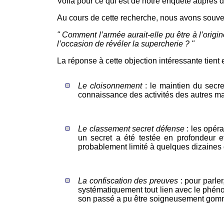
Voilà pour ce qui est de notre enquête auprès 
Au cours de cette recherche, nous avons souven
" Comment l’armée aurait-elle pu être à l’ori
l’occasion de révéler la supercherie ? "
La réponse à cette objection intéressante tient e
Le cloisonnement
: le maintien du secre
connaissance des activités des autres mail
Le classement secret défense
: les opéra
un secret a été testée en profondeur e
probablement limité à quelques dizaine
La confiscation des preuves
: pour parler
systématiquement tout lien avec le phénom
son passé a pu être soigneusement gommé 