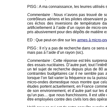
PISG : A ma connaissance, les leurres utilisés 
Commentaire
: Nous n’avons pas trouvé de so
contrôleurs aériens et les pilotes observaient
ces échos des inversions de température da
artificiellement à l’aide d’un rayon de micro-o
pris abusivement pour des dépôts de matière extr
ED : Que peut-on dire sur les
armes à micro-o
PISG : Il n’y a pas de recherche dans ce sens e
mais pas à l’aide d’un rayon (sic).
Commentaire
: Cette réponse est très surprena
des essais nucléaires. D’autre part, tout l’intér
un tel sujet de recherche depuis plus de 80 
contraintes budgétaires car il ne semble pas a
lorsque l’on fait varier la fréquence ou la pui
micro-ondes domestique nous montre que cela e
études portent actuellement, en France comme a
de son environnement, et d’autre part sur les 
qu’un pas… que nous franchissons. Il est utile 
être employées contre des civils lors des opéra