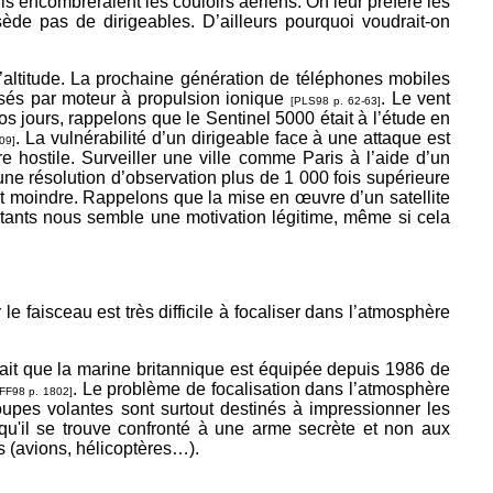
ils encombreraient les couloirs aériens. On leur préfère les
ède pas de dirigeables. D’ailleurs pourquoi voudrait-on
d’altitude. La prochaine génération de téléphones mobiles
lisés par moteur à propulsion ionique
. Le vent
[PLS98 p. 62-63]
s jours, rappelons que le Sentinel 5000 était à l’étude en
. La vulnérabilité d’un dirigeable face à une attaque est
09]
ire hostile. Surveiller une ville comme Paris à l’aide d’un
une résolution d’observation plus de 1 000 fois supérieure
nt moindre. Rappelons que la mise en œuvre d’un satellite
bitants nous semble une motivation légitime, même si cela
le faisceau est très difficile à focaliser dans l’atmosphère
n sait que la marine britannique est équipée depuis 1986 de
. Le problème de focalisation dans l’atmosphère
FF98 p. 1802]
upes volantes sont surtout destinés à impressionner les
 qu'il se trouve confronté à une arme secrète et non aux
s (avions, hélicoptères…).