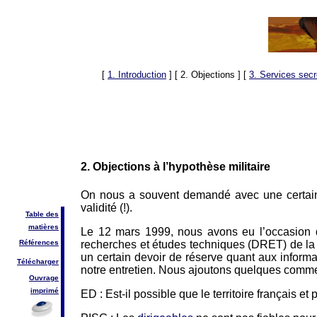
[
1. Introduction
]
[ 2. Objections ]
[
3. Services secr
2. Objections à l’hypothèse militaire
On nous a souvent demandé avec une certaine i
validité (!).
Table des
matières
Le 12 mars 1999, nous avons eu l’occasion d’
recherches et études techniques (DRET) de la 
Références
un certain devoir de réserve quant aux informat
Télécharger
notre entretien. Nous ajoutons quelques comment
Ouvrage
imprimé
ED : Est-il possible que le territoire français e