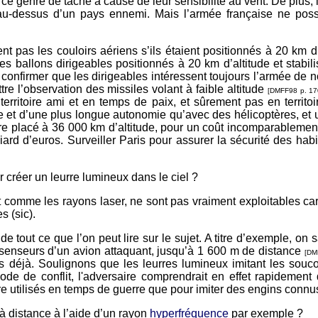
ce genre de tâche à cause de leur sensibilité au vent. De plus, 
re au-dessus d’un pays ennemi. Mais l’armée française ne poss
t pas les couloirs aériens s’ils étaient positionnés à 20 km 
es ballons dirigeables positionnés à 20 km d’altitude et stabi
onfirmer que les dirigeables intéressent toujours l’armée de no
re l’observation des missiles volant à faible altitude
[DMFF98 p. 17
en territoire ami et en temps de paix, et sûrement pas en territo
e et d’une plus longue autonomie qu’avec des hélicoptères, et 
aire placé à 36 000 km d’altitude, pour un coût incomparableme
iard d’euros. Surveiller Paris pour assurer la sécurité des ha
 créer un leurre lumineux dans le ciel ?
ut comme les rayons laser, ne sont pas vraiment exploitables car 
s (sic).
de tout ce que l’on peut lire sur le sujet. A titre d’exemple, o
s senseurs d’un avion attaquant, jusqu’à 1 600 m de distance
[DM
déjà. Soulignons que les leurres lumineux imitant les souco
ode de conflit, l'adversaire comprendrait en effet rapidement
re utilisés en temps de guerre que pour imiter des engins connu
 à distance à l’aide d’un rayon
hyperfréquence
par exemple ?