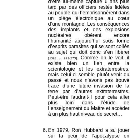
d’être lui-même capturé 6 ans plus
tard par des officiers restés fidèles
au peuple qui l’emprisonnèrent dans
un piège électronique au cœur
d’une montagne. Les conséquences
des implants et des explosions
nucléaires obèrent encore
l’humanité aujourd’hui sous forme
d’esprits parasites qui se sont collés
au sujet qui doit donc s’en libérer
. Comme on le voit, il
[JD98 p. 271-273]
existe bien un lien entre la
scientologie et les extraterrestres,
mais celui-ci semble plutôt venir du
passé et nous n’avons pas trouvé
trace d’une future invasion de la
terre par d’autres extraterrestres.
Peut-être faudrait-il pour cela aller
plus loin dans l’étude de
l’enseignement du Maître et accéder
à un plus haut niveau de secret…
En 1979, Ron Hubbard a su jouer
sur la peur de l’apocalypse en