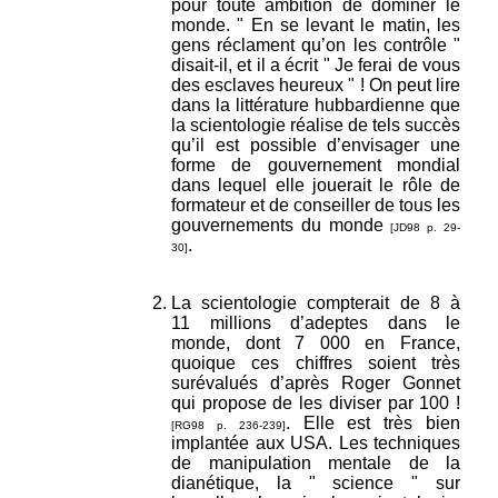
pour toute ambition de dominer le
monde. " En se levant le matin, les
gens réclament qu’on les contrôle "
disait-il, et il a écrit " Je ferai de vous
des esclaves heureux " ! On peut lire
dans la littérature hubbardienne que
la scientologie réalise de tels succès
qu’il est possible d’envisager une
forme de gouvernement mondial
dans lequel elle jouerait le rôle de
formateur et de conseiller de tous les
gouvernements du monde
[JD98 p. 29-
.
30]
La scientologie compterait de 8 à
11 millions d’adeptes dans le
monde, dont 7 000 en France,
quoique ces chiffres soient très
surévalués d’après Roger Gonnet
qui propose de les diviser par 100 !
. Elle est très bien
[RG98 p. 236-239]
implantée aux USA. Les techniques
de manipulation mentale de la
dianétique, la " science " sur