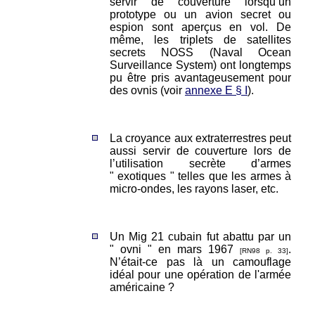
servir de couverture lorsqu’un
prototype ou un avion secret ou
espion sont aperçus en vol. De
même, les triplets de satellites
secrets NOSS (Naval Ocean
Surveillance System) ont longtemps
pu être pris avantageusement pour
des ovnis (voir
annexe E § I
).
La croyance aux extraterrestres peut
aussi servir de couverture lors de
l’utilisation secrète d’armes
" exotiques " telles que les armes à
micro-ondes, les rayons laser, etc.
Un Mig 21 cubain fut abattu par un
" ovni " en mars 1967
.
[RN98 p. 33]
N’était-ce pas là un camouflage
idéal pour une opération de l'armée
américaine ?