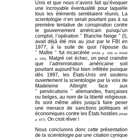
Unis et que nous n’avons fait qu’évoquer
une incroyable éventualité pour laquelle
tous les éléments semblaient réunis. La
scientologie n’en serait pourtant pas à sa
première tentative de conspiration contre
le gouvernement américain puisqu’un
complot, l’opération " Blanche Neige " (!),
avait déjà été mis au jour par le FBI en
1977, à la suite de quoi l’épouse du
" Maître " fut incarcérée
[PA98 p. 458 et RG98
. Malgré cet échec, on peut craindre
p. 186]
que l’administration américaine soit
pourtant aujourd’hui bien infiltrée puisque
dès 1997, les États-Unis ont soutenu
ouvertement la scientologie par la voix de
Madeleine Albright face aux
" persécutions " allemandes, françaises
ou belges, au nom de la liberté religieuse.
Ils sont même allés jusqu'à faire peser
une menace de sanctions politiques et
économiques contre les États hostiles
[PA98
On croit rêver !
p. 457].
Nous conclurons donc cette présentation
de la scientologie par une citation cynique