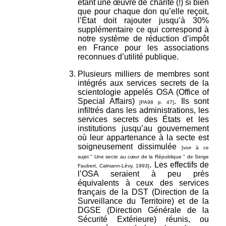
étant une œuvre de charité (!) si bien
que pour chaque don qu’elle reçoit,
l’État doit rajouter jusqu’à 30%
supplémentaire ce qui correspond à
notre système de réduction d’impôt
en France pour les associations
reconnues d’utilité publique.
Plusieurs milliers de membres sont
intégrés aux services secrets de la
scientologie appelés OSA (Office of
Special Affairs)
. Ils sont
[PA98 p. 47]
infiltrés dans les administrations, les
services secrets des États et les
institutions jusqu’au gouvernement
où leur appartenance à la secte est
soigneusement dissimulée
[voir à ce
sujet " Une secte au cœur de la République " de Serge
. Les effectifs de
Faubert, Calmann-Lévy, 1993]
l’OSA seraient à peu près
équivalents à ceux des services
français de la DST (Direction de la
Surveillance du Territoire) et de la
DGSE (Direction Générale de la
Sécurité Extérieure) réunis, ou