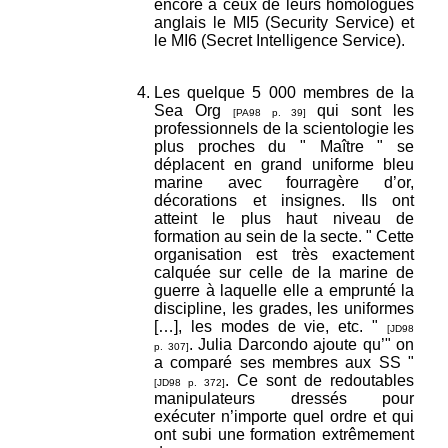
encore à ceux de leurs homologues
anglais le MI5 (Security Service) et
le MI6 (Secret Intelligence Service).
Les quelque 5 000 membres de la
Sea Org
qui sont les
[PA98 p. 39]
professionnels de la scientologie les
plus proches du " Maître " se
déplacent en grand uniforme bleu
marine avec fourragère d’or,
décorations et insignes. Ils ont
atteint le plus haut niveau de
formation au sein de la secte. " Cette
organisation est très exactement
calquée sur celle de la marine de
guerre à laquelle elle a emprunté la
discipline, les grades, les uniformes
[…], les modes de vie, etc. "
[JD98
. Julia Darcondo ajoute qu’" on
p. 307]
a comparé ses membres aux SS "
. Ce sont de redoutables
[JD98 p. 372]
manipulateurs dressés pour
exécuter n’importe quel ordre et qui
ont subi une formation extrêmement