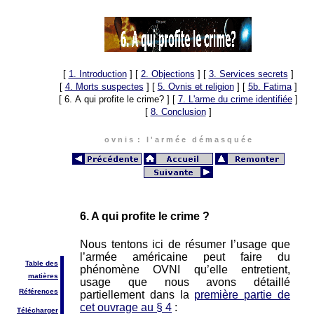
[
1. Introduction
]
[
2. Objections
]
[
3. Services secrets
]
[
4. Morts suspectes
]
[
5. Ovnis et religion
]
[
5b. Fatima
]
[ 6. A qui profite le crime? ]
[
7. L'arme du crime identifiée
]
[
8. Conclusion
]
o v n i s : l ' a r m é e d é m a s q u é e
6. A qui profite le crime ?
Nous tentons ici de résumer l’usage que
l’armée américaine peut faire du
Table des
phénomène OVNI qu’elle entretient,
matières
usage que nous avons détaillé
Références
partiellement dans la
première partie de
cet ouvrage au § 4
:
Télécharger