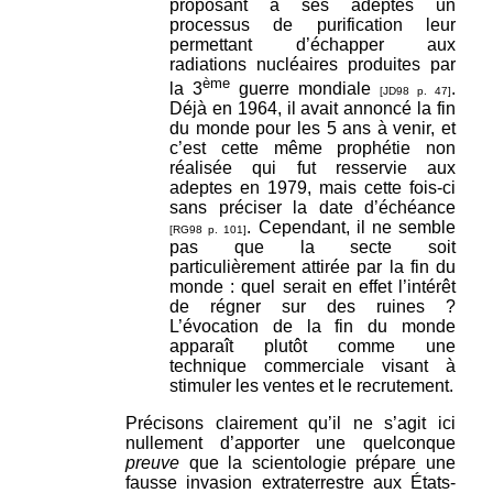
proposant à ses adeptes un
processus de purification leur
permettant d’échapper aux
radiations nucléaires produites par
ème
la 3
guerre mondiale
.
[JD98 p. 47]
Déjà en 1964, il avait annoncé la fin
du monde pour les 5 ans à venir, et
c’est cette même prophétie non
réalisée qui fut resservie aux
adeptes en 1979, mais cette fois-ci
sans préciser la date d’échéance
. Cependant, il ne semble
[RG98 p. 101]
pas que la secte soit
particulièrement attirée par la fin du
monde : quel serait en effet l’intérêt
de régner sur des ruines ?
L’évocation de la fin du monde
apparaît plutôt comme une
technique commerciale visant à
stimuler les ventes et le recrutement.
Précisons clairement qu’il ne s’agit ici
nullement d’apporter une quelconque
preuve
que la scientologie prépare une
fausse invasion extraterrestre aux États-