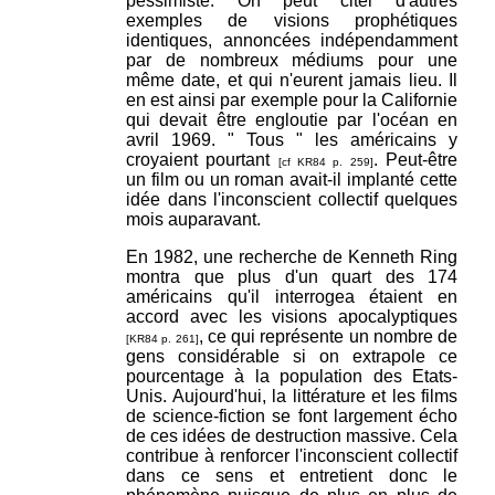
pessimiste. On peut citer d'autres
exemples de visions prophétiques
identiques, annoncées indépendamment
par de nombreux médiums pour une
même date, et qui n'eurent jamais lieu. Il
en est ainsi par exemple pour la Californie
qui devait être engloutie par l'océan en
avril 1969. " Tous " les américains y
croyaient pourtant
. Peut-être
[cf KR84 p. 259]
un film ou un roman avait-il implanté cette
idée dans l'inconscient collectif quelques
mois auparavant.
En 1982, une recherche de Kenneth Ring
montra que plus d'un quart des 174
américains qu'il interrogea étaient en
accord avec les visions apocalyptiques
, ce qui représente un nombre de
[KR84 p. 261]
gens considérable si on extrapole ce
pourcentage à la population des Etats-
Unis. Aujourd'hui, la littérature et les films
de science-fiction se font largement écho
de ces idées de destruction massive. Cela
contribue à renforcer l'inconscient collectif
dans ce sens et entretient donc le