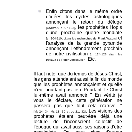
Enfin citons dans le même ordre
d’idées les cycles astrologiques
annonçant le retour du déluge
, les prophéties Hopis
[CSHW89 p. 97-103]
d'une prochaine guerre mondiale
et
[p. 104-110, citant les recherches de Frank Waters]
l'analyse de la grande pyramide
annonçant l'effondrement prochain
de notre civilisation
[p. 124-126, citant les
. Etc.
travaux de Peter Lemesurier]
Il faut noter que du temps de Jésus-Christ,
les gens attendaient aussi la fin du monde
que les prophètes annonçaient et qu'elle
n'eut pourtant pas lieu. Pourtant, le Christ
lui-même avait annoncé " En vérité je
vous le déclare, cette génération ne
passera pas que tout cela n'arrive. "
. Les visions des
[Mt 24, 34, Mc 13, 30 et Lc 21, 32]
prophètes étaient peut-être déjà une
lecture de l'inconscient collectif de
l'époque qui avait aussi ses raisons d'être