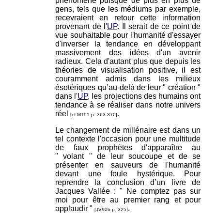
phénomène puisque de plus en plus de
gens, tels que les médiums par exemple,
recevraient en retour cette information
provenant de l'
UP
. Il serait de ce point de
vue souhaitable pour l'humanité d'essayer
d'inverser la tendance en développant
massivement des idées d'un avenir
radieux. Cela d'autant plus que depuis les
théories de visualisation positive, il est
couramment admis dans les milieux
ésotériques qu’au-delà de leur " création "
dans l'
UP
, les projections des humains ont
tendance à se réaliser dans notre univers
réel
.
[cf MT91 p. 363-370]
Le changement de millénaire est dans un
tel contexte l'occasion pour une multitude
de faux prophètes d'apparaître au
" volant " de leur soucoupe et de se
présenter en sauveurs de l'humanité
devant une foule hystérique. Pour
reprendre la conclusion d’un livre de
Jacques Vallée : " Ne comptez pas sur
moi pour être au premier rang et pour
applaudir "
.
[JV90b p. 325]