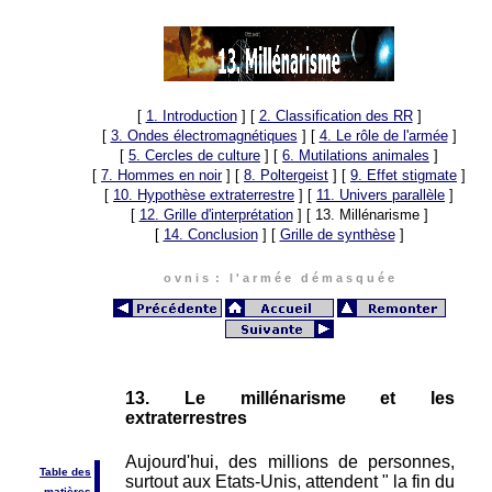
[
1. Introduction
]
[
2. Classification des RR
]
[
3. Ondes électromagnétiques
]
[
4. Le rôle de l'armée
]
[
5. Cercles de culture
]
[
6. Mutilations animales
]
[
7. Hommes en noir
]
[
8. Poltergeist
]
[
9. Effet stigmate
]
[
10. Hypothèse extraterrestre
]
[
11. Univers parallèle
]
[
12. Grille d'interprétation
]
[ 13. Millénarisme ]
[
14. Conclusion
]
[
Grille de synthèse
]
o v n i s : l ' a r m é e d é m a s q u é e
13. Le millénarisme et les
extraterrestres
Aujourd'hui, des millions de personnes,
Table des
surtout aux Etats-Unis, attendent " la fin du
matières