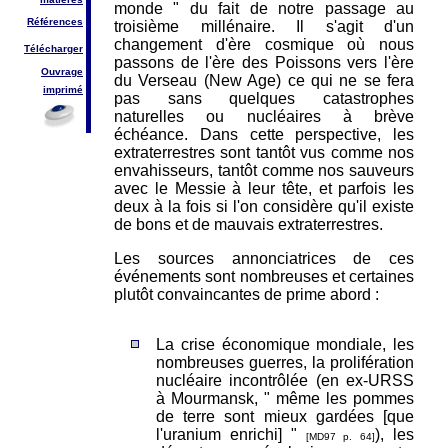
monde " du fait de notre passage au
Références
troisième millénaire. Il s'agit d'un
changement d'ère cosmique où nous
Télécharger
passons de l'ère des Poissons vers l'ère
Ouvrage
du Verseau (New Age) ce qui ne se fera
imprimé
pas sans quelques catastrophes
naturelles ou nucléaires à brève
échéance. Dans cette perspective, les
extraterrestres sont tantôt vus comme nos
envahisseurs, tantôt comme nos sauveurs
avec le Messie à leur tête, et parfois les
deux à la fois si l'on considère qu'il existe
de bons et de mauvais extraterrestres.
Les sources annonciatrices de ces
événements sont nombreuses et certaines
plutôt convaincantes de prime abord :
La crise économique mondiale, les
nombreuses guerres, la prolifération
nucléaire incontrôlée (en ex-URSS
à Mourmansk, " même les pommes
de terre sont mieux gardées [que
l'uranium enrichi] "
), les
[MD97 p. 64]