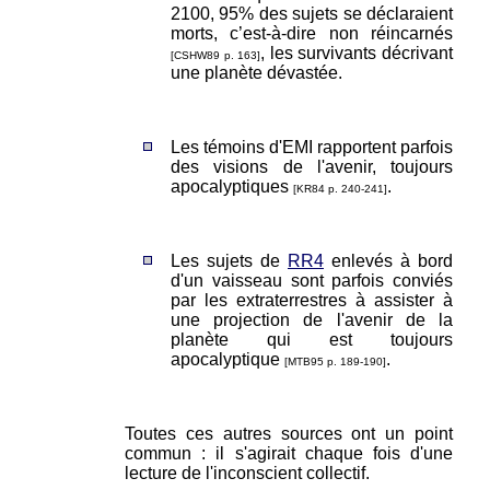
2100, 95% des sujets se déclaraient
morts, c’est-à-dire non réincarnés
, les survivants décrivant
[CSHW89 p. 163]
une planète dévastée.
Les témoins d'EMI rapportent parfois
des visions de l'avenir, toujours
apocalyptiques
.
[KR84 p. 240-241]
Les sujets de
RR4
enlevés à bord
d'un vaisseau sont parfois conviés
par les extraterrestres à assister à
une projection de l'avenir de la
planète qui est toujours
apocalyptique
.
[MTB95 p. 189-190]
Toutes ces autres sources ont un point
commun : il s'agirait chaque fois d'une
lecture de l'inconscient collectif.