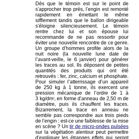
Dès que le témoin est sur le point de
s'approcher trop près, l'engin est remonté
rapidement en émettant le même
sifflement tandis que le ballon dirigeable
s'éloigne silencieusement. Le témoin
rentre chez lui et son épouse lui
recommande de ne pas ressortir pour
éviter une nouvelle rencontre de ce genre.
Un groupe d'hommes profite alors de la
nuit noire (la nouvelle lune date de
l’avant-veille, le 6 janvier) pour générer
les traces au sol. Ils déposent de petites
quantités des produits qui ont été
retrouvés : fer, zinc, calcium et phosphate.
Pour simuler l’atterrissage d’un appareil
de 250 kg à 1 tonne, ils exercent une
pression mécanique de l’ordre de 1 à
3 kg/dm
, en forme d'anneau de 2,50 m de
2
diamètre, puis ils chauffent les traces.
Bizarrement, la trace en anneau ne
semble pas correspondre aux trois pieds
de l'engin : est-ce une faiblesse de la mise
en scène ? Un
tir de micro-ondes pulsées
sur la végétation alentour peut permettre
d'expliquer les étranges effets qui seront