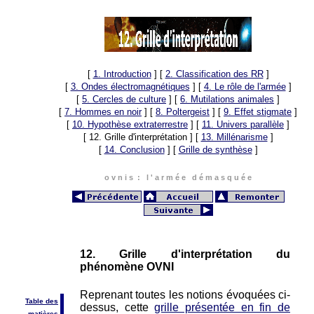
[
1. Introduction
]
[
2. Classification des RR
]
[
3. Ondes électromagnétiques
]
[
4. Le rôle de l'armée
]
[
5. Cercles de culture
]
[
6. Mutilations animales
]
[
7. Hommes en noir
]
[
8. Poltergeist
]
[
9. Effet stigmate
]
[
10. Hypothèse extraterrestre
]
[
11. Univers parallèle
]
[ 12. Grille d'interprétation ]
[
13. Millénarisme
]
[
14. Conclusion
]
[
Grille de synthèse
]
o v n i s : l ' a r m é e d é m a s q u é e
12. Grille d'interprétation du
phénomène OVNI
Reprenant toutes les notions évoquées ci-
Table des
dessus, cette
grille présentée en fin de
matières