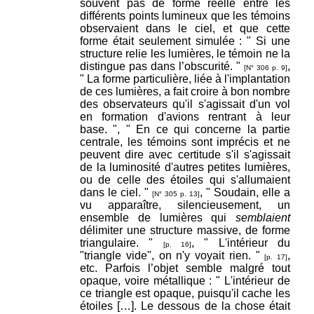
souvent pas de forme réelle entre les
différents points lumineux que les témoins
observaient dans le ciel, et que cette
forme était seulement simulée : " Si une
structure relie les lumières, le témoin ne la
distingue pas dans l’obscurité. "
,
[N° 306 p. 9]
" La forme particulière, liée à l'implantation
de ces lumières, a fait croire à bon nombre
des observateurs qu'il s'agissait d'un vol
en formation d'avions rentrant à leur
base. ", " En ce qui concerne la partie
centrale, les témoins sont imprécis et ne
peuvent dire avec certitude s'il s'agissait
de la luminosité d'autres petites lumières,
ou de celle des étoiles qui s'allumaient
dans le ciel. "
, " Soudain, elle a
[N° 305 p. 13]
vu apparaître, silencieusement, un
ensemble de lumières qui
semblaient
délimiter une structure massive, de forme
triangulaire. "
, " L'intérieur du
[p. 16]
"triangle vide", on n'y voyait rien. "
,
[p. 17]
etc. Parfois l’objet semble malgré tout
opaque, voire métallique : " L'intérieur de
ce triangle est opaque, puisqu'il cache les
étoiles […]. Le dessous de la chose était