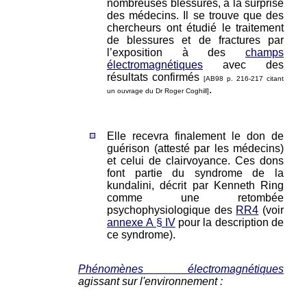
nombreuses blessures, à la surprise
des médecins. Il se trouve que des
chercheurs ont étudié le traitement
de blessures et de fractures par
l’exposition à des
champs
électromagnétiques
avec des
résultats confirmés
[AB98 p. 216-217 citant
.
un ouvrage du Dr Roger Coghill]
Elle recevra finalement le don de
guérison (attesté par les médecins)
et celui de clairvoyance. Ces dons
font partie du syndrome de la
kundalini, décrit par Kenneth Ring
comme une retombée
psychophysiologique des
RR4
(voir
annexe A § IV
pour la description de
ce syndrome).
Phénomènes électromagnétiques
agissant sur l'environnement :