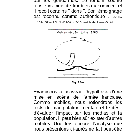
par les gendarmes. Le témoin souffre
plusieurs mois de troubles du sommeil, et
il reçoit certains " dons ". Son témoignage
est reconnu comme authentique
[cf JV90a
.
p. 132-137 et LDLN N° 200 p. 3-15, article de Pierre Guérin]
Fig. 12-a
Examinons à nouveau l'hypothèse d'une
mise en scène de l'armée française.
Comme mobiles, nous retiendrons les
tests de manipulation mentale et le désir
d'évaluer l'impact sur les médias et la
population. Il peut bien sûr exister d'autres
mobiles. Une fois encore, l’analyse que
nous présentons ci-après ne fait peut-être