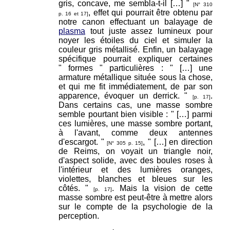
gris, concave, me sembla-t-il […] "
[N° 310
, effet qui pourrait être obtenu par
p. 16 et 17]
notre canon effectuant un balayage de
plasma
tout juste assez lumineux pour
noyer les étoiles du ciel et simuler la
couleur gris métallisé. Enfin, un balayage
spécifique pourrait expliquer certaines
" formes " particulières : " […] une
armature métallique située sous la chose,
et qui me fit immédiatement, de par son
apparence, évoquer un derrick. "
.
[p. 17]
Dans certains cas, une masse sombre
semble pourtant bien visible : " […] parmi
ces lumières, une masse sombre portant,
à l'avant, comme deux antennes
d'escargot. "
, " […] en direction
[N° 305 p. 15]
de Reims, on voyait un triangle noir,
d'aspect solide, avec des boules roses à
l'intérieur et des lumières oranges,
violettes, blanches et bleues sur les
côtés. "
. Mais la vision de cette
[p. 17]
masse sombre est peut-être à mettre alors
sur le compte de la psychologie de la
perception.