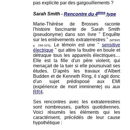
pas explicite par des gargouillements ?
ème
Sarah Smith -
Rencontre du 4
type
Marie-Thérèse de Brosses raconte
l'histoire fascinante de Sarah Smith
(pseudonyme) dans son livre " Enquête
sur les enlèvements extraterrestres "
[MTB95
. Le témoin est une "
sensitive
p. 289-325]
électrique
" qui attire la foudre en boule et
détraque tous les appareils électriques…
Elle est la fille d'un père violent, qui
menaçait de la tuer si elle poursuivait ses
études. D'après les travaux d'Albert
Budden et de Kenneth Ring, il s'agit donc
d'un sujet prédisposé aux EMI
(expérience de mort imminente) ou aux
RR4
.
Ses rencontres avec les extraterrestres
sont nombreuses, parfois quotidiennes.
Voici résumés les éléments qui les
caractérisent, précédés de leur cause
hypothétique :