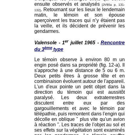
ensuite observés et analysés
[JV90a p. 131-
. Retournant sur les lieux le lendemain
132]
matin, le témoin et son épouse
aperçoivent les traces qui n’y étaient pas
la veille, et ils décident de prévenir les
gendarmes.
er
Valensole - 1
juillet 1965 -
Rencontre
ème
du 3
type
Le témoin observe à environ 80 m un
engin posé dans sa propriété (fig. 12-a). Il
s'approche à une distance de 5 ou 6 m.
Deux petits êtres à grosse tête et en
combinaison évoluent autour de l'appareil.
L'un d'eux pointe un petit objet dans la
direction du témoin qui est aussitôt
paralysé. Les deux extraterrestres
discutent entre eux par des
gargouillements et avec le témoin par
télépathie, puis remontent dans l'engin qui
décolle en oblique " plus vite qu'un avion
à réaction ". Les traces de l'objet au sol et
ses effets sur la végétation sont examinés