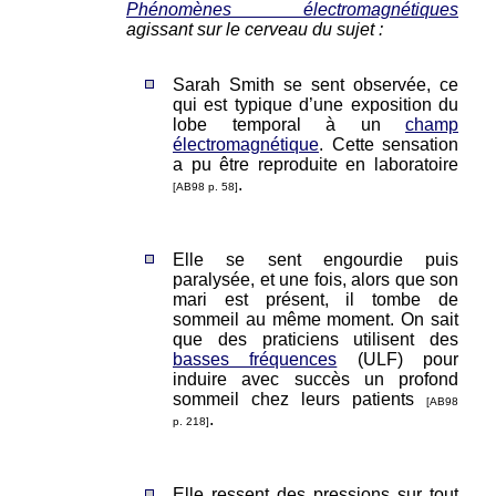
Phénomènes électromagnétiques
agissant sur le cerveau du sujet :
Sarah Smith se sent observée, ce
qui est typique d’une exposition du
lobe temporal à un
champ
électromagnétique
. Cette sensation
a pu être reproduite en laboratoire
.
[AB98 p. 58]
Elle se sent engourdie puis
paralysée, et une fois, alors que son
mari est présent, il tombe de
sommeil au même moment. On sait
que des praticiens utilisent des
basses fréquences
(ULF) pour
induire avec succès un profond
sommeil chez leurs patients
[AB98
.
p. 218]
Elle ressent des pressions sur tout