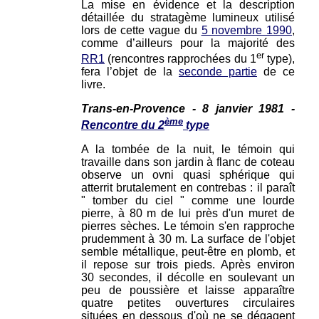
La mise en évidence et la description
détaillée du stratagème lumineux utilisé
lors de cette vague du
5 novembre 1990
,
comme d’ailleurs pour la majorité des
er
RR1
(rencontres rapprochées du 1
type),
fera l’objet de la
seconde partie
de ce
livre.
Trans-en-Provence - 8 janvier 1981 -
ème
Rencontre du 2
type
A la tombée de la nuit, le témoin qui
travaille dans son jardin à flanc de coteau
observe un ovni quasi sphérique qui
atterrit brutalement en contrebas : il paraît
" tomber du ciel " comme une lourde
pierre, à 80 m de lui près d'un muret de
pierres sèches. Le témoin s'en rapproche
prudemment à 30 m. La surface de l'objet
semble métallique, peut-être en plomb, et
il repose sur trois pieds. Après environ
30 secondes, il décolle en soulevant un
peu de poussière et laisse apparaître
quatre petites ouvertures circulaires
situées en dessous d'où ne se dégagent