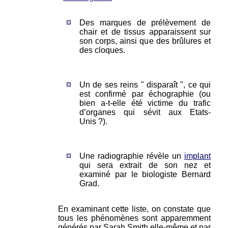
Des marques de prélèvement de
chair et de tissus apparaissent sur
son corps, ainsi que des brûlures et
des cloques.
Un de ses reins " disparaît ", ce qui
est confirmé par échographie (ou
bien a-t-elle été victime du trafic
d’organes qui sévit aux Etats-
Unis ?).
Une radiographie révèle un
implant
qui sera extrait de son nez et
examiné par le biologiste Bernard
Grad.
En examinant cette liste, on constate que
tous les phénomènes sont apparemment
générés par Sarah Smith elle-même et par