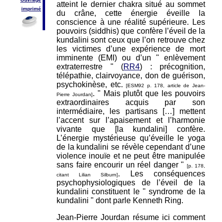
atteint le dernier chakra situé au sommet
imprimé
du crâne, cette énergie éveille la
conscience à une réalité supérieure. Les
pouvoirs (siddhis) que confère l’éveil de la
kundalini sont ceux que l’on retrouve chez
les victimes d’une expérience de mort
imminente (EMI) ou d’un " enlèvement
extraterrestre " (
RR4
) : précognition,
télépathie, clairvoyance, don de guérison,
psychokinèse, etc.
[ESM92 p. 178, article de Jean-
. " Mais plutôt que les pouvoirs
Pierre Jourdan]
extraordinaires acquis par son
intermédiaire, les partisans […] mettent
l’accent sur l’apaisement et l’harmonie
vivante que [la kundalini] confère.
L’énergie mystérieuse qu’éveille le yoga
de la kundalini se révèle cependant d’une
violence inouïe et ne peut être manipulée
sans faire encourir un réel danger "
[p. 178,
. Les conséquences
citant Lilian Silburn]
psychophysiologiques de l’éveil de la
kundalini constituent le " syndrome de la
kundalini " dont parle Kenneth Ring.
Jean-Pierre Jourdan résume ici comment