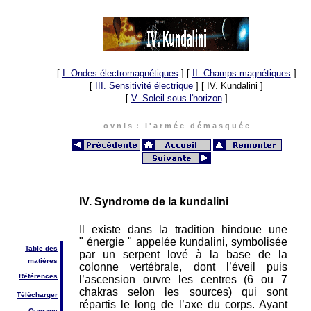
[
I. Ondes électromagnétiques
]
[
II. Champs magnétiques
]
[
III. Sensitivité électrique
]
[ IV. Kundalini ]
[
V. Soleil sous l'horizon
]
o v n i s : l ' a r m é e d é m a s q u é e
IV. Syndrome de la kundalini
Il existe dans la tradition hindoue une
" énergie " appelée kundalini, symbolisée
Table des
par un serpent lové à la base de la
matières
colonne vertébrale, dont l’éveil puis
Références
l’ascension ouvre les centres (6 ou 7
chakras selon les sources) qui sont
Télécharger
répartis le long de l’axe du corps. Ayant
Ouvrage