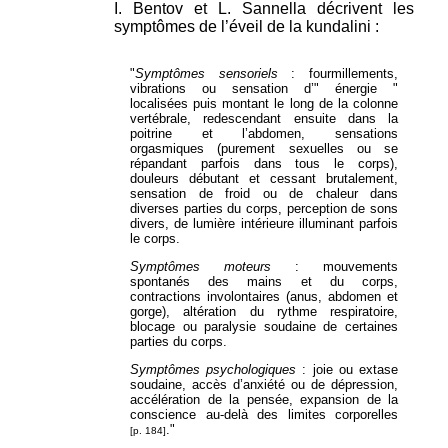
I. Bentov et L. Sannella décrivent les
symptômes de l’éveil de la kundalini :
"
Symptômes sensoriels
: fourmillements,
vibrations ou sensation d’" énergie "
localisées puis montant le long de la colonne
vertébrale, redescendant ensuite dans la
poitrine et l’abdomen, sensations
orgasmiques (purement sexuelles ou se
répandant parfois dans tous le corps),
douleurs débutant et cessant brutalement,
sensation de froid ou de chaleur dans
diverses parties du corps, perception de sons
divers, de lumière intérieure illuminant parfois
le corps.
Symptômes moteurs
: mouvements
spontanés des mains et du corps,
contractions involontaires (anus, abdomen et
gorge), altération du rythme respiratoire,
blocage ou paralysie soudaine de certaines
parties du corps.
Symptômes psychologiques
: joie ou extase
soudaine, accès d’anxiété ou de dépression,
accélération de la pensée, expansion de la
conscience au-delà des limites corporelles
."
[p. 184]