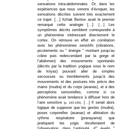
sensations intra-abdominales. Or, dans les
expériences que nous venons d’évoquer, les
sensations décrites suivent très exactement
ce trajet. […] Itzhak Bentov avait le premier
remarqué cette analogie […]. […] Les
symptômes décrits semblent correspondre à
un phénomène intéressant directement le
cortex. On retrouve en effet en corrélation
avec les phénomènes sensitifs (vibrations,
picotements ou " énergie " montant jusqu’au
crâne puis redescendant par la gorge et
l’abdomen) des mouvements spontanés
(décrits par la tradition yogique sous le nom
de kriyas) pouvant aller de simples
secousses ou tremblements jusqu’à des
mouvements et des postures très précis des
mains (mudra) et du corps (asanas), et à des
perceptions sensorielles, comme si ce
phénomène avait tendance à diffuser hors de
l’aire sensitive
. […] Il serait alors
[p. 185-186]
logique de supposer que les gestes (mudra),
poses corporelles (asanas) et altération du
rythme respiratoire (pranayama) que
pratiquent les yogis résulteraient de
l’observation, dans l’antiquité, d’" éveils "