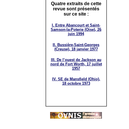
Quatre extraits de cette
revue sont présentés
sur ce site :
I. Entre Abancourt et Saint-
Samson-la-Poterie (Oise), 26
juin 1994
II. Bussière-Saint-Georges
(Creuse), 18 janvier 1977
III. De l’ouest de Jackson au
nord de Fort Worth, 17 juillet
1957
IV. SE de Mansfield (Ohio),
18 octobre 1973