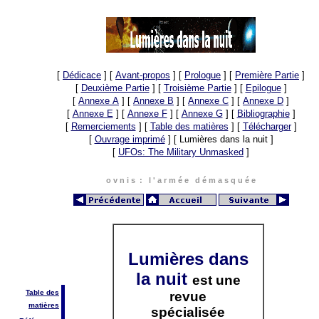
[
Dédicace
]
[
Avant-propos
]
[
Prologue
]
[
Première Partie
]
[
Deuxième Partie
]
[
Troisième Partie
]
[
Epilogue
]
[
Annexe A
]
[
Annexe B
]
[
Annexe C
]
[
Annexe D
]
[
Annexe E
]
[
Annexe F
]
[
Annexe G
]
[
Bibliographie
]
[
Remerciements
]
[
Table des matières
]
[
Télécharger
]
[
Ouvrage imprimé
]
[ Lumières dans la nuit ]
[
UFOs: The Military Unmasked
]
o v n i s : l ' a r m é e d é m a s q u é e
Lumières dans
la nuit
est une
Table des
revue
matières
spécialisée