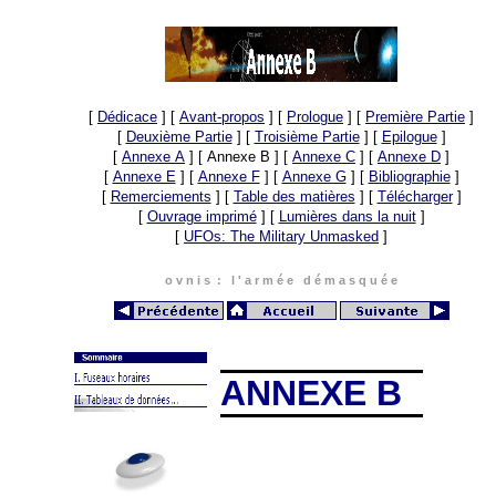
[
Dédicace
]
[
Avant-propos
]
[
Prologue
]
[
Première Partie
]
[
Deuxième Partie
]
[
Troisième Partie
]
[
Epilogue
]
[
Annexe A
]
[ Annexe B ]
[
Annexe C
]
[
Annexe D
]
[
Annexe E
]
[
Annexe F
]
[
Annexe G
]
[
Bibliographie
]
[
Remerciements
]
[
Table des matières
]
[
Télécharger
]
[
Ouvrage imprimé
]
[
Lumières dans la nuit
]
[
UFOs: The Military Unmasked
]
o v n i s : l ' a r m é e d é m a s q u é e
ANNEXE B