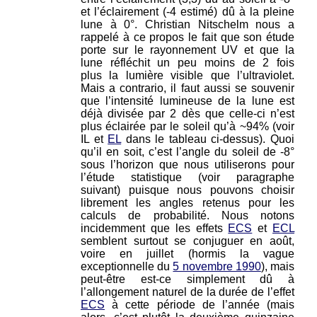
et l’éclairement (-4 estimé) dû à la pleine
lune à 0°. Christian Nitschelm nous a
rappelé à ce propos le fait que son étude
porte sur le rayonnement UV et que la
lune réfléchit un peu moins de 2 fois
plus la lumière visible que l’ultraviolet.
Mais a contrario, il faut aussi se souvenir
que l’intensité lumineuse de la lune est
déjà divisée par 2 dès que celle-ci n’est
plus éclairée par le soleil qu’à ~94% (voir
IL et
EL
dans le tableau ci-dessus). Quoi
qu’il en soit, c’est l’angle du soleil de -8°
sous l’horizon que nous utiliserons pour
l’étude statistique (voir paragraphe
suivant) puisque nous pouvons choisir
librement les angles retenus pour les
calculs de probabilité. Nous notons
incidemment que les effets
ECS
et
ECL
semblent surtout se conjuguer en août,
voire en juillet (hormis la vague
exceptionnelle du
5 novembre 1990
), mais
peut-être est-ce simplement dû à
l’allongement naturel de la durée de l’effet
ECS
à cette période de l’année (mais