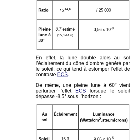
14,6
Ratio
/ 25 000
/ 2
-9
Pleine
0,7
estimé
3,56 x 10
lune à
(15,3-14,6)
30°
En effet, la lune double alors au sol
l’éclairement du cône d’ombre généré par
le soleil, ce qui tend à estomper l’effet de
contraste
ECS
.
De même, une pleine lune à 60° vient
perturber l’effet
ECS
lorsque le soleil
dépasse -8,5° sous l’horizon :
Au
Éclairement
Luminance
2
sol
(Watts/cm
.ster.microns)
-5
Soleil
15,3
9,06 x 10