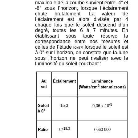
maximale de la courbe survient entre -4° et
-8° sous l’horizon, lorsque l’éclairement
chute brutalement. La valeur de
l’éclairement est alors divisée par 4
chaque fois que le soleil descend d’un
degré, toutes les 6 à 7 minutes. En
établissant sous toute réserve la
correspondance entre nos mesures et
celles de l’étude
lorsque le soleil est
[CN87]
à 0° sur l’horizon, on constate que la lune
sous l’horizon ne peut rivaliser avec la
luminosité du soleil couchant :
Au
Éclairement
Luminance
2
sol
(Watts/cm
.ster.microns)
-5
Soleil
15,3
9,06 x 10
à 0°
19,3
Ratio
/ 660 000
/ 2