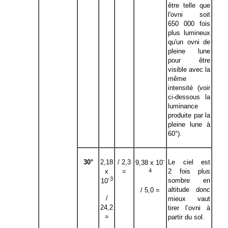
être telle que
l'ovni soit
650 000 fois
plus lumineux
qu'un ovni de
pleine lune
pour être
visible avec la
même
intensité (voir
ci-dessous la
luminance
produite par la
pleine lune à
60°).
-
30°
2,18
/ 2,3
Le ciel est
9,38 x 10
4
x
=
2 fois plus
-3
sombre en
10
altitude donc
/ 5,0 =
/
mieux vaut
24,2
tirer l’ovni à
=
partir du sol.