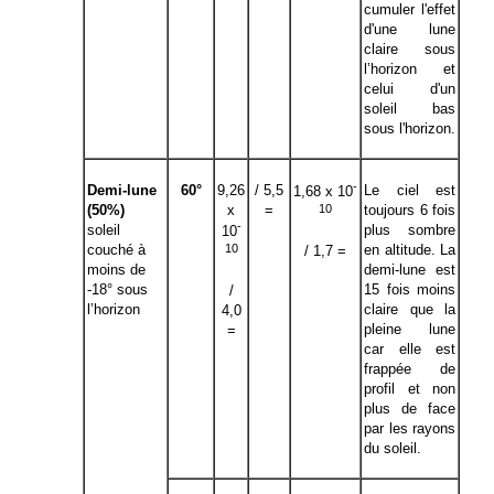
cumuler l'effet
d'une lune
claire sous
l’horizon et
celui d'un
soleil bas
sous l'horizon.
-
Demi-lune
60°
9,26
/ 5,5
Le ciel est
1,68 x 10
10
(50%)
x
=
toujours 6 fois
-
soleil
plus sombre
10
10
couché à
en altitude. La
/ 1,7 =
moins de
demi-lune est
-18° sous
15 fois moins
/
l’horizon
claire que la
4,0
pleine lune
=
car elle est
frappée de
profil et non
plus de face
par les rayons
du soleil.