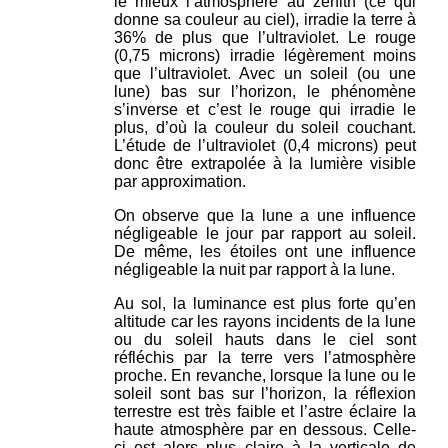
le mieux l’atmosphère au zénith (ce qui
donne sa couleur au ciel), irradie la terre à
36% de plus que l’ultraviolet. Le rouge
(0,75 microns) irradie légèrement moins
que l’ultraviolet. Avec un soleil (ou une
lune) bas sur l’horizon, le phénomène
s’inverse et c’est le rouge qui irradie le
plus, d’où la couleur du soleil couchant.
L’étude de l’ultraviolet (0,4 microns) peut
donc être extrapolée à la lumière visible
par approximation.
On observe que la lune a une influence
négligeable le jour par rapport au soleil.
De même, les étoiles ont une influence
négligeable la nuit par rapport à la lune.
Au sol, la luminance est plus forte qu’en
altitude car les rayons incidents de la lune
ou du soleil hauts dans le ciel sont
réfléchis par la terre vers l’atmosphère
proche. En revanche, lorsque la lune ou le
soleil sont bas sur l’horizon, la réflexion
terrestre est très faible et l’astre éclaire la
haute atmosphère par en dessous. Celle-
ci est alors plus claire à la verticale de