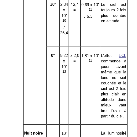
-
30°
2,34
/ 2,4
Le ciel est
9,69 x 10
11
x
=
toujours 2 fois
-
plus sombre
10
/ 5,3 =
10
en altitude.
/
25,4
=
-
0°
9,22
x 2,0
L'effet
ECL
1,81 x 10
11
x
=
commence à
-
jouer avant
10
12
même que la
lune ne soit
couchée et le
ciel est 2 fois
plus clair en
altitude donc
mieux vaut
tirer l’ovni à
partir du ciel.
-
Nuit noire
La luminosité
10