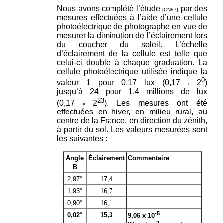
Nous avons complété l’étude
par des
[CN87]
mesures effectuées à l’aide d’une cellule
photoélectrique de photographe en vue de
mesurer la diminution de l’éclairement lors
du coucher du soleil. L’échelle
d’éclairement de la cellule est telle que
celui-ci double à chaque graduation. La
cellule photoélectrique utilisée indique la
0
valeur 1 pour 0,17 lux (0,17
2
)
x
jusqu’à 24 pour 1,4 millions de lux
23
(0,17
2
). Les mesures ont été
x
effectuées en hiver, en milieu rural, au
centre de la France, en direction du zénith,
à partir du sol. Les valeurs mesurées sont
les suivantes :
Angle
Éclairement
Commentaire
B
2,97°
17,4
1,93°
16,7
0,90°
16,1
-5
0,02°
15,3
9,06 x 10
2