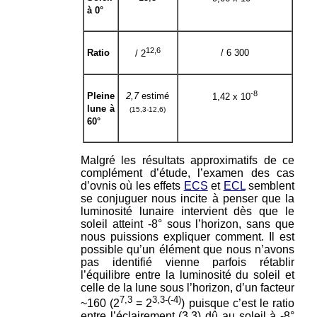
à 0°
12,6
Ratio
/ 6 300
/ 2
-8
Pleine
2,7
estimé
1,42 x 10
lune à
(15,3-12,6)
60°
Malgré les résultats approximatifs de ce
complément d’étude, l’examen des cas
d’ovnis où les effets
ECS
et
ECL
semblent
se conjuguer nous incite à penser que la
luminosité lunaire intervient dès que le
soleil atteint -8° sous l’horizon, sans que
nous puissions expliquer comment. Il est
possible qu’un élément que nous n’avons
pas identifié vienne parfois rétablir
l’équilibre entre la luminosité du soleil et
celle de la lune sous l’horizon, d’un facteur
7,3
3,3-(-4)
~160 (2
= 2
) puisque c’est le ratio
entre l’éclairement (3,3) dû au soleil à -8°