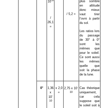
-9
plus sombre
10
en altitude
donc mieux
/ 5,2 =
vaut tirer
/
l’ovni à partir
26,1
du sol.
=
Les ratios lors
du passage
de 30° à 0°
sont les
mêmes que
pour le soleil.
Ce sont aussi
les mêmes
quelle que
soit la phase
de la lune.
-
0°
1,36
x 2,0
Cas théorique
2,75 x 10
10
x
=
uniquement,
-
car cela
10
10
suppose que
le soleil soit à