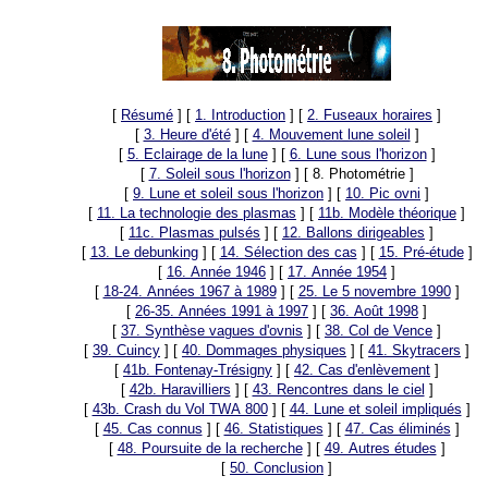
[
Résumé
]
[
1. Introduction
]
[
2. Fuseaux horaires
]
[
3. Heure d'été
]
[
4. Mouvement lune soleil
]
[
5. Eclairage de la lune
]
[
6. Lune sous l'horizon
]
[
7. Soleil sous l'horizon
]
[ 8. Photométrie ]
[
9. Lune et soleil sous l'horizon
]
[
10. Pic ovni
]
[
11. La technologie des plasmas
]
[
11b. Modèle théorique
]
[
11c. Plasmas pulsés
]
[
12. Ballons dirigeables
]
[
13. Le debunking
]
[
14. Sélection des cas
]
[
15. Pré-étude
]
[
16. Année 1946
]
[
17. Année 1954
]
[
18-24. Années 1967 à 1989
]
[
25. Le 5 novembre 1990
]
[
26-35. Années 1991 à 1997
]
[
36. Août 1998
]
[
37. Synthèse vagues d'ovnis
]
[
38. Col de Vence
]
[
39. Cuincy
]
[
40. Dommages physiques
]
[
41. Skytracers
]
[
41b. Fontenay-Trésigny
]
[
42. Cas d'enlèvement
]
[
42b. Haravilliers
]
[
43. Rencontres dans le ciel
]
[
43b. Crash du Vol TWA 800
]
[
44. Lune et soleil impliqués
]
[
45. Cas connus
]
[
46. Statistiques
]
[
47. Cas éliminés
]
[
48. Poursuite de la recherche
]
[
49. Autres études
]
[
50. Conclusion
]