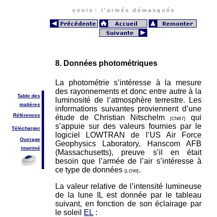
o v n i s : l ' a r m é e d é m a s q u é e
8. Données photométriques
La photométrie s’intéresse à la mesure
des rayonnements et donc entre autre à la
Table des
luminosité de l’atmosphère terrestre. Les
matières
informations suivantes proviennent d’une
Références
étude de Christian Nitschelm
qui
[CN87]
s’appuie sur des valeurs fournies par le
Télécharger
logiciel LOWTRAN de l’US Air Force
Ouvrage
Geophysics Laboratory, Hanscom AFB
imprimé
(Massachusetts), preuve s’il en était
besoin que l’armée de l’air s’intéresse à
ce type de données
.
[LOW]
La valeur relative de l’intensité lumineuse
de la lune IL est donnée par le tableau
suivant, en fonction de son éclairage par
le soleil
EL
: