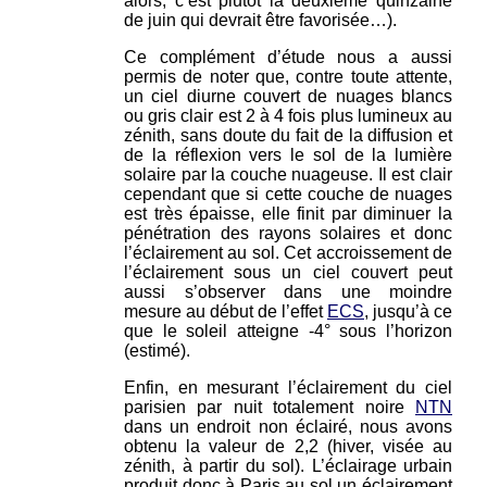
alors, c’est plutôt la deuxième quinzaine
de juin qui devrait être favorisée…).
Ce complément d’étude nous a aussi
permis de noter que, contre toute attente,
un ciel diurne couvert de nuages blancs
ou gris clair est 2 à 4 fois plus lumineux au
zénith, sans doute du fait de la diffusion et
de la réflexion vers le sol de la lumière
solaire par la couche nuageuse. Il est clair
cependant que si cette couche de nuages
est très épaisse, elle finit par diminuer la
pénétration des rayons solaires et donc
l’éclairement au sol. Cet accroissement de
l’éclairement sous un ciel couvert peut
aussi s’observer dans une moindre
mesure au début de l’effet
ECS
, jusqu’à ce
que le soleil atteigne -4° sous l’horizon
(estimé).
Enfin, en mesurant l’éclairement du ciel
parisien par nuit totalement noire
NTN
dans un endroit non éclairé, nous avons
obtenu la valeur de 2,2 (hiver, visée au
zénith, à partir du sol). L’éclairage urbain
produit donc à Paris au sol un éclairement