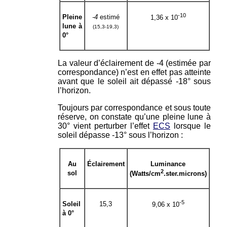
-10
Pleine
-4
estimé
1,36 x 10
lune à
(15,3-19,3)
0°
La valeur d’éclairement de -4 (estimée par
correspondance) n’est en effet pas atteinte
avant que le soleil ait dépassé -18° sous
l’horizon.
Toujours par correspondance et sous toute
réserve, on constate qu’une pleine lune à
30° vient perturber l’effet
ECS
lorsque le
soleil dépasse -13° sous l’horizon :
Au
Éclairement
Luminance
2
sol
(Watts/cm
.ster.microns)
-5
Soleil
15,3
9,06 x 10
à 0°