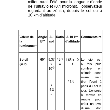
milieu rural, l’été, pour la longueur d’onde
de l’ultraviolet (0,4 microns), l’observateur
regardant au zénith, depuis le sol ou à
10 km d’altitude.
Valeur de
Angle
Au
Ratio
A 10 km
Commentaire
la
B**
sol
d’altitude
luminance*
-
Soleil
60°
9,37
/ 5,7
Le ciel est
1,65 x 10
3
(jour)
x
=
6 fois plus
-3
sombre en
10
altitude donc
mieux vaut
/ 1,8 =
tirer l’ovni à
/
partir du sol le
4,3
jour. L'énergie
=
à mettre en
œuvre pour
créer un ovni
diurne doit