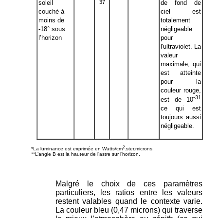
37
soleil
de fond de
couché à
ciel est
moins de
totalement
-18° sous
négligeable
l’horizon
pour
l'ultraviolet. La
valeur
maximale, qui
est atteinte
pour la
couleur rouge,
-31
est de 10
ce qui est
toujours aussi
négligeable.
2
*La luminance est exprimée en Watts/cm
.ster.microns.
**L’angle B est la hauteur de l’astre sur l’horizon.
Malgré le choix de ces paramètres
particuliers, les ratios entre les valeurs
restent valables quand le contexte varie.
La couleur bleu (0,47 microns) qui traverse