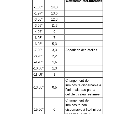
Watts/cm
.ster.microns
-1,05°
14,3
-1,97°
13,6
-3,05°
12,3
-3,98°
11,3
-4,92°
9
-6,03°
7
-6,98°
5,3
-7,95°
3,3
Apparition des étoiles
-8,93°
2,2
-9,90°
1,6
-10,88°
1,3
-11,88°
1
Changement de
luminosité discernable à
-13,88°
0,5
l’œil mais pas par la
cellule : valeur estimée
Changement de
luminosité non
-15,90°
0
discernable à l’œil ni par