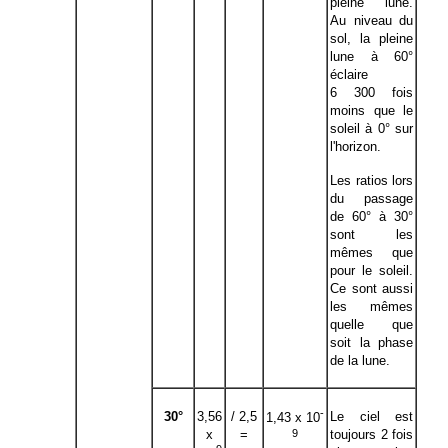
pleine lune.
Au niveau du
sol, la pleine
lune à 60°
éclaire
6 300 fois
moins que le
soleil à 0° sur
l'horizon.
Les ratios lors
du passage
de 60° à 30°
sont les
mêmes que
pour le soleil.
Ce sont aussi
les mêmes
quelle que
soit la phase
de la lune.
-
30°
3,56
/ 2,5
Le ciel est
1,43 x 10
9
x
=
toujours 2 fois