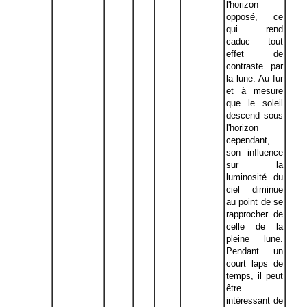
l'horizon
opposé, ce
qui rend
caduc tout
effet de
contraste par
la lune. Au fur
et à mesure
que le soleil
descend sous
l'horizon
cependant,
son influence
sur la
luminosité du
ciel diminue
au point de se
rapprocher de
celle de la
pleine lune.
Pendant un
court laps de
temps, il peut
être
intéressant de