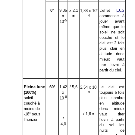
-
0°
9,06
x 2,1
L'effet
ECS
1,88 x 10
4
x
=
commence à
-5
jouer avant
10
même que le
soleil ne soit
couché et le
ciel est 2 fois
plus clair en
altitude donc
mieux vaut
tirer l’ovni à
partir du ciel.
-
Pleine lune
60°
1,42
/ 5,6
Le ciel est
2,54 x 10
9
(100%)
x
=
toujours 6 fois
-8
soleil
plus sombre
10
couché à
en altitude
moins de
donc mieux
/ 1,8 =
-18° sous
vaut tirer
/
l’horizon
l’ovni à partir
4,0
du sol les
=
nuits de