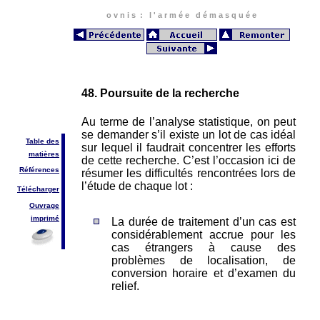
o v n i s : l ' a r m é e d é m a s q u é e
48. Poursuite de la recherche
Au terme de l’analyse statistique, on peut
se demander s’il existe un lot de cas idéal
Table des
sur lequel il faudrait concentrer les efforts
matières
de cette recherche. C’est l’occasion ici de
Références
résumer les difficultés rencontrées lors de
l’étude de chaque lot :
Télécharger
Ouvrage
imprimé
La durée de traitement d’un cas est
considérablement accrue pour les
cas étrangers à cause des
problèmes de localisation, de
conversion horaire et d’examen du
relief.