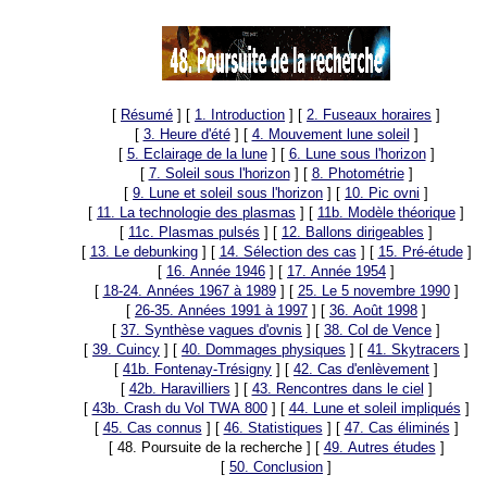
[
Résumé
]
[
1. Introduction
]
[
2. Fuseaux horaires
]
[
3. Heure d'été
]
[
4. Mouvement lune soleil
]
[
5. Eclairage de la lune
]
[
6. Lune sous l'horizon
]
[
7. Soleil sous l'horizon
]
[
8. Photométrie
]
[
9. Lune et soleil sous l'horizon
]
[
10. Pic ovni
]
[
11. La technologie des plasmas
]
[
11b. Modèle théorique
]
[
11c. Plasmas pulsés
]
[
12. Ballons dirigeables
]
[
13. Le debunking
]
[
14. Sélection des cas
]
[
15. Pré-étude
]
[
16. Année 1946
]
[
17. Année 1954
]
[
18-24. Années 1967 à 1989
]
[
25. Le 5 novembre 1990
]
[
26-35. Années 1991 à 1997
]
[
36. Août 1998
]
[
37. Synthèse vagues d'ovnis
]
[
38. Col de Vence
]
[
39. Cuincy
]
[
40. Dommages physiques
]
[
41. Skytracers
]
[
41b. Fontenay-Trésigny
]
[
42. Cas d'enlèvement
]
[
42b. Haravilliers
]
[
43. Rencontres dans le ciel
]
[
43b. Crash du Vol TWA 800
]
[
44. Lune et soleil impliqués
]
[
45. Cas connus
]
[
46. Statistiques
]
[
47. Cas éliminés
]
[ 48. Poursuite de la recherche ]
[
49. Autres études
]
[
50. Conclusion
]