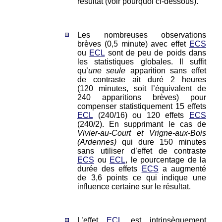
résultat (voir pourquoi ci-dessous).
Les nombreuses observations
brèves (0,5 minute) avec effet
ECS
ou
ECL
sont de peu de poids dans
les statistiques globales. Il suffit
qu’
une seule
apparition sans effet
de contraste ait duré 2 heures
(120 minutes, soit l’équivalent de
240 apparitions brèves) pour
compenser statistiquement 15 effets
ECL
(240/16) ou 120 effets
ECS
(240/2). En supprimant le cas de
Vivier-au-Court et Vrigne-aux-Bois
(Ardennes)
qui dure 150 minutes
sans utiliser d’effet de contraste
ECS
ou
ECL
, le pourcentage de la
durée des effets
ECS
a augmenté
de 3,6 points ce qui indique une
influence certaine sur le résultat.
L’effet
ECL
est intrinsèquement