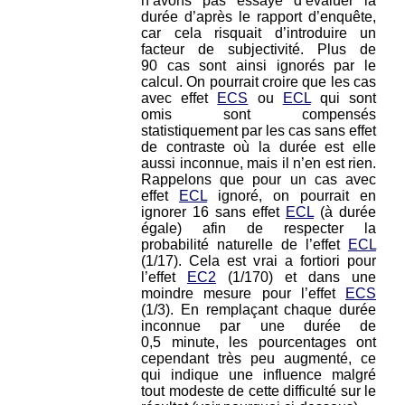
n’avons pas essayé d’évaluer la
durée d’après le rapport d’enquête,
car cela risquait d’introduire un
facteur de subjectivité. Plus de
90 cas sont ainsi ignorés par le
calcul. On pourrait croire que les cas
avec effet
ECS
ou
ECL
qui sont
omis sont compensés
statistiquement par les cas sans effet
de contraste où la durée est elle
aussi inconnue, mais il n’en est rien.
Rappelons que pour un cas avec
effet
ECL
ignoré, on pourrait en
ignorer 16 sans effet
ECL
(à durée
égale) afin de respecter la
probabilité naturelle de l’effet
ECL
(1/17). Cela est vrai a fortiori pour
l’effet
EC2
(1/170) et dans une
moindre mesure pour l’effet
ECS
(1/3). En remplaçant chaque durée
inconnue par une durée de
0,5 minute, les pourcentages ont
cependant très peu augmenté, ce
qui indique une influence malgré
tout modeste de cette difficulté sur le