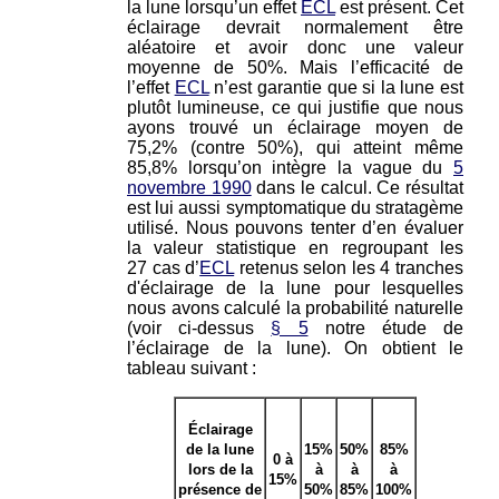
la lune lorsqu’un effet
ECL
est présent. Cet
éclairage devrait normalement être
aléatoire et avoir donc une valeur
moyenne de 50%. Mais l’efficacité de
l’effet
ECL
n’est garantie que si la lune est
plutôt lumineuse, ce qui justifie que nous
ayons trouvé un éclairage moyen de
75,2% (contre 50%), qui atteint même
85,8% lorsqu’on intègre la vague du
5
novembre 1990
dans le calcul. Ce résultat
est lui aussi symptomatique du stratagème
utilisé. Nous pouvons tenter d’en évaluer
la valeur statistique en regroupant les
27 cas d’
ECL
retenus selon les 4 tranches
d'éclairage de la lune pour lesquelles
nous avons calculé la probabilité naturelle
(voir ci-dessus
§ 5
notre étude de
l’éclairage de la lune). On obtient le
tableau suivant :
Éclairage
de la lune
15%
50%
85%
0 à
lors de la
à
à
à
15%
présence de
50%
85%
100%