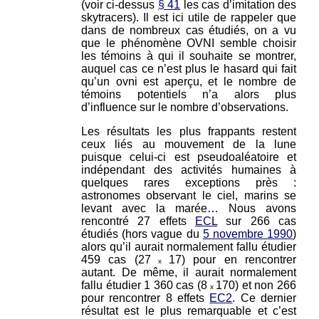
(voir ci-dessus
§ 41
les cas d’imitation des
skytracers). Il est ici utile de rappeler que
dans de nombreux cas étudiés, on a vu
que le phénomène OVNI semble choisir
les témoins à qui il souhaite se montrer,
auquel cas ce n’est plus le hasard qui fait
qu’un ovni est aperçu, et le nombre de
témoins potentiels n’a alors plus
d’influence sur le nombre d’observations.
Les résultats les plus frappants restent
ceux liés au mouvement de la lune
puisque celui-ci est pseudoaléatoire et
indépendant des activités humaines à
quelques rares exceptions près :
astronomes observant le ciel, marins se
levant avec la marée… Nous avons
rencontré 27 effets
ECL
sur 266 cas
étudiés (hors vague du
5 novembre 1990
)
alors qu’il aurait normalement fallu étudier
459 cas (27
17) pour en rencontrer
x
autant. De même, il aurait normalement
fallu étudier 1 360 cas (8
170) et non 266
x
pour rencontrer 8 effets
EC2
. Ce dernier
résultat est le plus remarquable et c’est