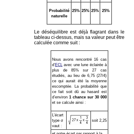
Probabilité
25%
25%
25%
25%
naturelle
Le déséquilibre est déjà flagrant dans le
tableau ci-dessus, mais sa valeur peut être
calculée comme suit :
Nous avons rencontré 16 cas
d’
ECL
avec une lune éclairée à
plus de 85% sur 27 cas
étudiés, au lieu de 6,75 (27/4)
ce qui aurait été la moyenne
escomptée. La probabilité que
ce fait soit dû au hasard est
d’environ
1 chance sur 30 000
et se calcule ainsi :
L’écart
type σ
soit 2,25
vaut :
et notre écart par rapport à la