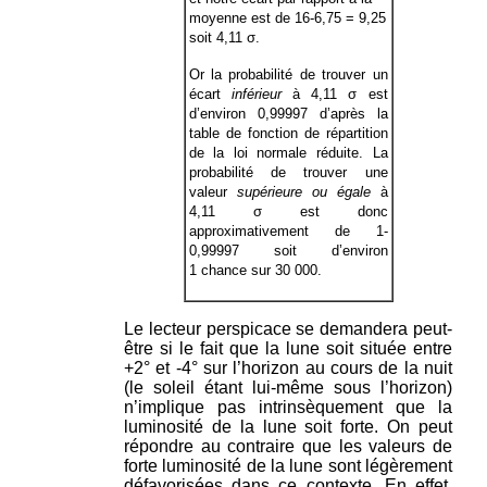
moyenne est de 16-6,75 = 9,25
soit 4,11 σ.
Or la probabilité de trouver un
écart
inférieur
à 4,11 σ est
d’environ 0,99997 d’après la
table de fonction de répartition
de la loi normale réduite. La
probabilité de trouver une
valeur
supérieure ou égale
à
4,11 σ est donc
approximativement de 1-
0,99997 soit d’environ
1 chance sur 30 000.
Le lecteur perspicace se demandera peut-
être si le fait que la lune soit située entre
+2° et -4° sur l’horizon au cours de la nuit
(le soleil étant lui-même sous l’horizon)
n’implique pas intrinsèquement que la
luminosité de la lune soit forte. On peut
répondre au contraire que les valeurs de
forte luminosité de la lune sont légèrement
défavorisées dans ce contexte. En effet,