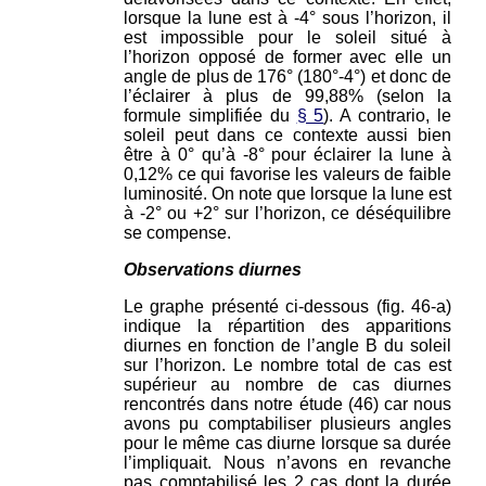
lorsque la lune est à -4° sous l’horizon, il
est impossible pour le soleil situé à
l’horizon opposé de former avec elle un
angle de plus de 176° (180°-4°) et donc de
l’éclairer à plus de 99,88% (selon la
formule simplifiée du
§ 5
). A contrario, le
soleil peut dans ce contexte aussi bien
être à 0° qu’à -8° pour éclairer la lune à
0,12% ce qui favorise les valeurs de faible
luminosité. On note que lorsque la lune est
à -2° ou +2° sur l’horizon, ce déséquilibre
se compense.
Observations diurnes
Le graphe présenté ci-dessous
(fig. 46-a)
indique la répartition des apparitions
diurnes en fonction de l’angle B du soleil
sur l’horizon. Le nombre total de cas est
supérieur au nombre de cas diurnes
rencontrés dans notre étude (46) car nous
avons pu comptabiliser plusieurs angles
pour le même cas diurne lorsque sa durée
l’impliquait. Nous n’avons en revanche
pas comptabilisé les 2 cas dont la durée