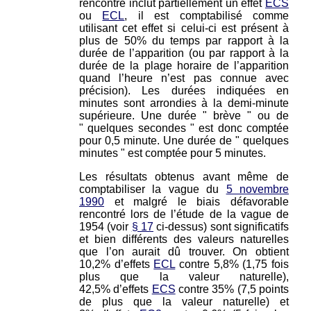
rencontré inclut partiellement un effet
ECS
ou
ECL
, il est comptabilisé comme
utilisant cet effet si celui-ci est présent à
plus de 50% du temps par rapport à la
durée de l’apparition (ou par rapport à la
durée de la plage horaire de l’apparition
quand l’heure n’est pas connue avec
précision). Les durées indiquées en
minutes sont arrondies à la demi-minute
supérieure. Une durée " brève " ou de
" quelques secondes " est donc comptée
pour 0,5 minute. Une durée de " quelques
minutes " est comptée pour 5 minutes.
Les résultats obtenus avant même de
comptabiliser la vague du
5 novembre
1990
et malgré le biais défavorable
rencontré lors de l’étude de la vague de
1954 (voir
§ 17
ci-dessus) sont significatifs
et bien différents des valeurs naturelles
que l’on aurait dû trouver. On obtient
10,2% d’effets
ECL
contre 5,8% (1,75 fois
plus que la valeur naturelle),
42,5% d’effets
ECS
contre 35% (7,5 points
de plus que la valeur naturelle) et