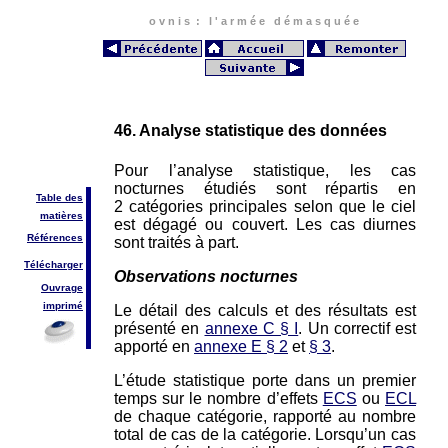
o v n i s : l ' a r m é e d é m a s q u é e
46. Analyse statistique des données
Pour l’analyse statistique, les cas
nocturnes étudiés sont répartis en
Table des
2 catégories principales selon que le ciel
matières
est dégagé ou couvert. Les cas diurnes
Références
sont traités à part.
Télécharger
Observations nocturnes
Ouvrage
imprimé
Le détail des calculs et des résultats est
présenté en
annexe C § I
. Un correctif est
apporté en
annexe E § 2
et
§ 3
.
L’étude statistique porte dans un premier
temps sur le nombre d’effets
ECS
ou
ECL
de chaque catégorie, rapporté au nombre
total de cas de la catégorie. Lorsqu’un cas