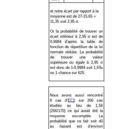
et notre écart par rapport à la
moyenne est de 27-15,65 =
11,35 soit 2,95 σ.
Or la probabilité de trouver un
écart
inférieur
à 2,95 σ est de
0,9984 d’après la table de
fonction de répartition de la loi
normale réduite. La probabilité
de trouver une valeur
supérieure ou égale
à 2,95 σ
est donc de 1-0,9984 soit 1,6‰
ou 1 chance sur 625.
Nous avons aussi rencontré
8 cas d’
EC2
sur 266 cas
étudiés au lieu de 1,56
(266/170) ce qui aurait été la
moyenne escomptée. La
probabilité que ce fait soit dû
au hasard est d’environ