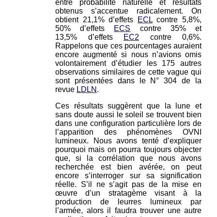
entre probabilité naturelle et résultats
obtenus s’accentue radicalement. On
obtient 21,1% d’effets
ECL
contre 5,8%,
50% d’effets
ECS
contre 35% et
13,5% d’effets
EC2
contre 0,6%.
Rappelons que ces pourcentages auraient
encore augmenté si nous n’avions omis
volontairement d’étudier les 175 autres
observations similaires de cette vague qui
sont présentées dans le N° 304 de la
revue
LDLN
.
Ces résultats suggèrent que la lune et
sans doute aussi le soleil se trouvent bien
dans une configuration particulière lors de
l’apparition des phénomènes OVNI
lumineux. Nous avons tenté d’expliquer
pourquoi mais on pourra toujours objecter
que, si la corrélation que nous avons
recherchée est bien avérée, on peut
encore s’interroger sur sa signification
réelle. S’il ne s’agit pas de la mise en
œuvre d’un stratagème visant à la
production de leurres lumineux par
l’armée, alors il faudra trouver une autre