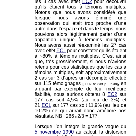
les 8 cas avec effet
EC2
pour découvrir
qu’ils étaient tous à témoins multiples.
Notons que nous avons considéré que
lorsque nous avions éliminé une
observation qui était trop proche d’une
autre dans l’espace et dans le temps, nous
pouvions alors légitimement parler d’une
apparition unique à témoins multiples.
Nous avons aussi réexaminé les 27 cas
avec effet
ECL
pour constater qu’ils étaient
à ~80% à témoins multiples. C’est ainsi
que, très grossièrement, si nous n’avions
retenu pour ces statistiques que les cas à
témoins multiples, soit approximativement
2 cas sur 3 d’après un décompte effectué
sur 115 témoignages
, en
[LDLN N° 339 p. 36-38]
arguant par exemple de leur meilleure
fiabilité, nous aurions obtenu 8
EC2
sur
177 cas soit 4,5% (au lieu de 3%) et
21
ECL
sur 177 cas soit 11,9% (au lieu de
10,2%) ce qui aurait donc amélioré nos
résultats. NB : 266
2/3 = 177.
x
Lorsque l’on intègre la grande vague du
5 novembre 1990
au calcul, la distorsion