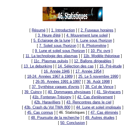
[
Résumé
]
[
1. Introduction
]
[
2. Fuseaux horaires
]
[
3. Heure d'été
]
[
4. Mouvement lune soleil
]
[
5. Eclairage de la lune
]
[
6. Lune sous l'horizon
]
[
7. Soleil sous l'horizon
]
[
8. Photométrie
]
[
9. Lune et soleil sous l'horizon
]
[
10. Pic ovni
]
[
11. La technologie des plasmas
]
[
11b. Modèle théorique
]
[
11c. Plasmas pulsés
]
[
12. Ballons dirigeables
]
[
13. Le debunking
]
[
14. Sélection des cas
]
[
15. Pré-étude
]
[
16. Année 1946
]
[
17. Année 1954
]
[
18-24. Années 1967 à 1989
]
[
25. Le 5 novembre 1990
]
[
26-35. Années 1991 à 1997
]
[
36. Août 1998
]
[
37. Synthèse vagues d'ovnis
]
[
38. Col de Vence
]
[
39. Cuincy
]
[
40. Dommages physiques
]
[
41. Skytracers
]
[
41b. Fontenay-Trésigny
]
[
42. Cas d'enlèvement
]
[
42b. Haravilliers
]
[
43. Rencontres dans le ciel
]
[
43b. Crash du Vol TWA 800
]
[
44. Lune et soleil impliqués
]
[
45. Cas connus
]
[ 46. Statistiques ]
[
47. Cas éliminés
]
[
48. Poursuite de la recherche
]
[
49. Autres études
]
[
50. Conclusion
]