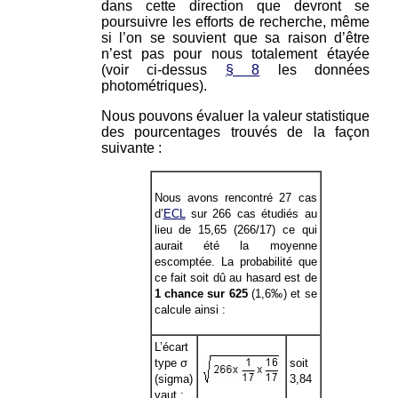
dans cette direction que devront se
poursuivre les efforts de recherche, même
si l’on se souvient que sa raison d’être
n’est pas pour nous totalement étayée
(voir ci-dessus
§ 8
les données
photométriques).
Nous pouvons évaluer la valeur statistique
des pourcentages trouvés de la façon
suivante :
Nous avons rencontré 27 cas
d’
ECL
sur 266 cas étudiés au
lieu de 15,65 (266/17) ce qui
aurait été la moyenne
escomptée. La probabilité que
ce fait soit dû au hasard est de
1 chance sur 625
(1,6‰) et se
calcule ainsi :
L’écart
type σ
soit
(sigma)
3,84
vaut :