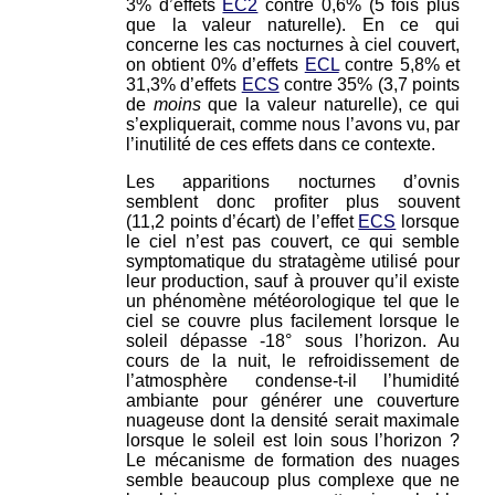
3% d’effets
EC2
contre 0,6% (5 fois plus
que la valeur naturelle). En ce qui
concerne les cas nocturnes à ciel couvert,
on obtient 0% d’effets
ECL
contre 5,8% et
31,3% d’effets
ECS
contre 35% (3,7 points
de
moins
que la valeur naturelle), ce qui
s’expliquerait, comme nous l’avons vu, par
l’inutilité de ces effets dans ce contexte.
Les apparitions nocturnes d’ovnis
semblent donc profiter plus souvent
(11,2 points d’écart) de l’effet
ECS
lorsque
le ciel n’est pas couvert, ce qui semble
symptomatique du stratagème utilisé pour
leur production, sauf à prouver qu’il existe
un phénomène météorologique tel que le
ciel se couvre plus facilement lorsque le
soleil dépasse -18° sous l’horizon. Au
cours de la nuit, le refroidissement de
l’atmosphère condense-t-il l’humidité
ambiante pour générer une couverture
nuageuse dont la densité serait maximale
lorsque le soleil est loin sous l’horizon ?
Le mécanisme de formation des nuages
semble beaucoup plus complexe que ne