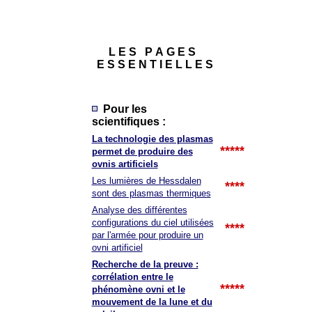
L E S P A G E S
E S S E N T I E L L E S
Pour les
scientifiques :
La technologie des plasmas
*****
permet de produire des
ovnis artificiels
Les lumières de Hessdalen
****
sont des plasmas thermiques
Analyse des différentes
configurations du ciel utilisées
****
par l'armée pour produire un
ovni artificiel
Recherche de la preuve :
corrélation entre le
*****
phénomène ovni et le
mouvement de la lune et du