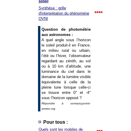
soleil
Synthèse : grille
****
d'interprétation du phénomène
OVNI
Question de photométrie
aux astronomes :
A quel angle sous l’horizon
le soleil produit-il en France,
en milieu rural ou urbain,
l’été ou l’hiver, l’observateur
regardant au zénith, au sol
ou à 10 km d’altitude, une
luminance du ciel dans le
domaine de la lumière visible
équivalente à celle de la
pleine lune lorsque celle-ci
se trouve entre 0° et -4°
sous l’horizon opposé ?
Répondre à contact
ovnis-
armee.org
Pour tous :
Quels sont les mobiles de