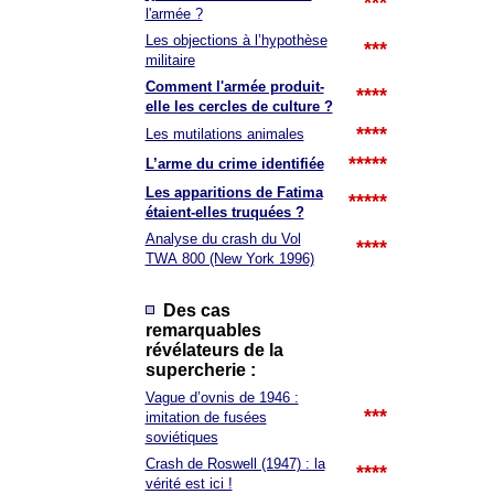
***
l'armée ?
Les objections à l’hypothèse
***
militaire
Comment l'armée produit-
****
elle les cercles de culture ?
****
Les mutilations animales
*****
L’arme du crime identifiée
Les apparitions de Fatima
*****
étaient-elles truquées ?
Analyse du crash du Vol
****
TWA 800 (New York 1996)
Des cas
remarquables
révélateurs de la
supercherie :
Vague d’ovnis de 1946 :
***
imitation de fusées
soviétiques
Crash de Roswell (1947) : la
****
vérité est ici !