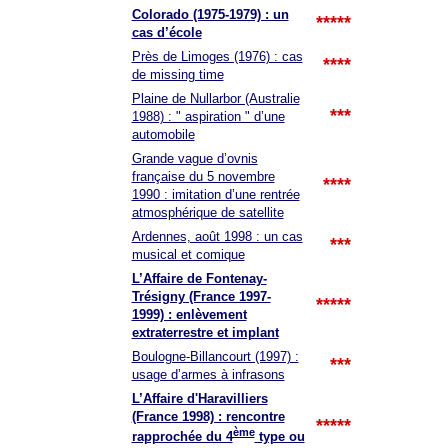
Colorado (1975-1979) : un
*****
cas d’école
Près de Limoges (1976) : cas
****
de missing time
Plaine de Nullarbor (Australie
***
1988) : " aspiration " d’une
automobile
Grande vague d’ovnis
française du 5 novembre
****
1990 : imitation d’une rentrée
atmosphérique de satellite
Ardennes, août 1998 : un cas
***
musical et comique
L’Affaire de Fontenay-
Trésigny (France 1997-
*****
1999) : enlèvement
extraterrestre et implant
Boulogne-Billancourt (1997) :
***
usage d’armes à infrasons
L’Affaire d'Haravilliers
(France 1998) : rencontre
*****
ème
rapprochée du 4
type ou