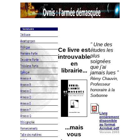
" Une des
Ce livre est
études les
plus
introuvable
soignées
en
que j'ai
librairie...
jamais lues "
Rémy Chauvin,
Professeur
honoraire à la
Sorbonne
Livre
entièrement
disponible
au format
...mais
Acrobat pdf
Version 2003
vous